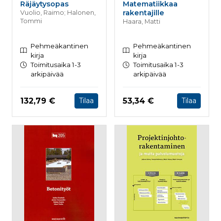
Räjäytysopas
Matematiikkaa
rakentajille
Vuolio, Raimo; Halonen,
Tommi
Haara, Matti
Pehmeäkantinen
Pehmeäkantinen
kirja
kirja
Toimitusaika 1-3
Toimitusaika 1-3
arkipäivää
arkipäivää
Hinta nyt
Hinta nyt
132,79 €
53,34 €
Tilaa
Tilaa