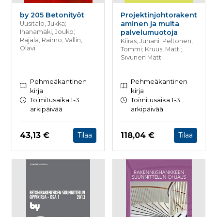
by 205 Betonityöt
Projektinjohtorakent
aminen ja muita
Uusitalo, Jukka;
Ihanamäki, Jouko;
palvelumuotoja
Rajala, Raimo; Vallin,
Kiiras, Juhani; Peltonen,
Olavi
Tommi; Kruus, Matti;
Sivunen Matti
Pehmeäkantinen
Pehmeäkantinen
kirja
kirja
Toimitusaika 1-3
Toimitusaika 1-3
arkipäivää
arkipäivää
Hinta nyt
Hinta nyt
43,13 €
118,04 €
Tilaa
Tilaa