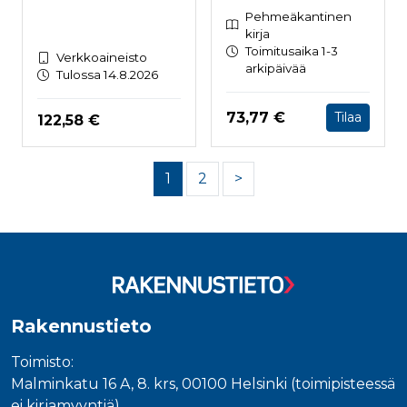
Pehmeäkantinen
kirja
Toimitusaika 1-3
Verkkoaineisto
arkipäivää
Tulossa 14.8.2026
Hinta nyt
73,77 €
Tilaa
Hinta nyt
122,58 €
1
2
>
Rakennustieto
Toimisto:
Malminkatu 16 A, 8. krs, 00100 Helsinki (toimipisteessä
ei kirjamyyntiä)