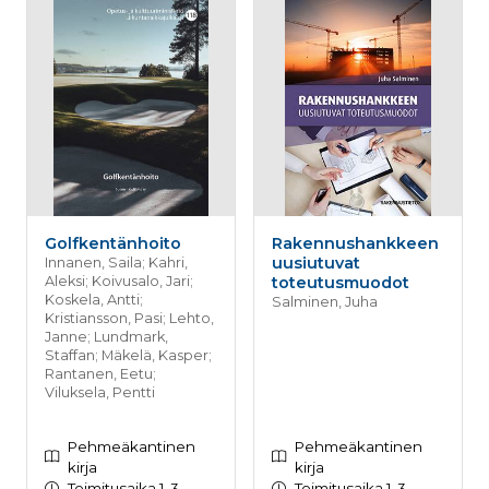
Golfkentänhoito
Rakennushankkeen
uusiutuvat
Innanen, Saila; Kahri,
Aleksi; Koivusalo, Jari;
toteutusmuodot
Koskela, Antti;
Salminen, Juha
Kristiansson, Pasi; Lehto,
Janne; Lundmark,
Staffan; Mäkelä, Kasper;
Rantanen, Eetu;
Viluksela, Pentti
Pehmeäkantinen
Pehmeäkantinen
kirja
kirja
Toimitusaika 1-3
Toimitusaika 1-3