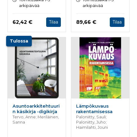
arkipäivää
arkipäivää
Hinta nyt
Hinta nyt
62,42 €
89,66 €
Tilaa
Tilaa
Tulossa
Asuntoarkkitehtuuri
Lämpökuvaus
n käsikirja -digikirja
rakentamisessa
Tervo, Anne; Meriläinen,
Paloniitty, Sauli;
Sanna
Paloniitty, Juho;
Haimilahti, Jouni