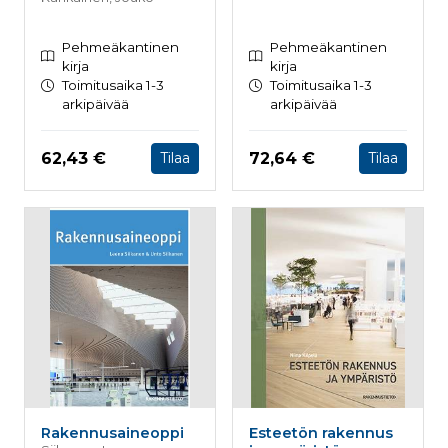
Pehmeäkantinen
Pehmeäkantinen
kirja
kirja
Toimitusaika 1-3
Toimitusaika 1-3
arkipäivää
arkipäivää
Hinta nyt
Hinta nyt
62,43 €
72,64 €
Tilaa
Tilaa
Rakennusaineoppi
Esteetön rakennus