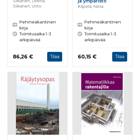
ja ympäristö
Siikanen, Leena;
Siikanen, Unto
Kilpelä, Niina
Pehmeäkantinen
Pehmeäkantinen
kirja
kirja
Toimitusaika 1-3
Toimitusaika 1-3
arkipäivää
arkipäivää
Hinta nyt
Hinta nyt
86,26 €
60,15 €
Tilaa
Tilaa