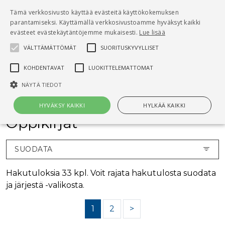
Pääsisältö
Tämä verkkosivusto käyttää evästeitä käyttökokemuksen
0
parantamiseksi. Käyttämällä verkkosivustoamme hyväksyt kaikki
tuo
evästeet evästekäytäntöjemme mukaisesti.
Lue lisää
VÄLTTÄMÄTTÖMÄT
SUORITUSKYVYLLISET
Hae
KOHDENTAVAT
LUOKITTELEMATTOMAT
Etusivu
Kirjat
Oppikirjat
NÄYTÄ TIEDOT
HYVÄKSY KAIKKI
HYLKÄÄ KAIKKI
Oppikirjat
Välttämättömät
Suorituskyvylliset
Kohdentavat
SUODATA
Luokittelemattomat
Hakutuloksia 33 kpl. Voit rajata hakutulosta suodata
Välttämättömät evästeet mahdollistavat verkkosivuston
ja järjestä -valikosta.
perustoiminnot, kuten käyttäjän kirjautumisen ja tilinhallinnan. Sivustoa
ei voida käyttää oikein ilman Välttämättömiä evästeitä.
1
2
>
Nimi
Provider / Verkkotunnus
Päättymisaika
Kuv
CookieScriptConsent
1 kuukausi
Cook
CookieScript