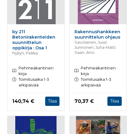
by 211
Rakennushankkeen
Betonirakenteiden
suunnittelun ohjaus
suunnittelun
Savolainen, Jussi;
oppikirja : Osa 1
Junnonen, Juha-Matti;
Saari, Arto
Nykyri, Pekka
Pehmeäkantinen
Pehmeäkantinen
kirja
kirja
Toimitusaika 1-3
Toimitusaika 1-3
arkipäivää
arkipäivää
Hinta nyt
Hinta nyt
140,74 €
70,37 €
Tilaa
Tilaa