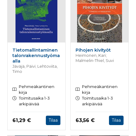
Tietomallintaminen
Pihojen kivityöt
talonrakennustyöma
Heimonen, Kari;
alla
Malmelin-Thiel, Suvi
Jäväjä, Päivi; Lehtoviita,
Timo
Pehmeäkantinen
Pehmeäkantinen
kirja
kirja
Toimitusaika 1-3
Toimitusaika 1-3
arkipäivää
arkipäivää
Hinta nyt
Hinta nyt
61,29 €
63,56 €
Tilaa
Tilaa