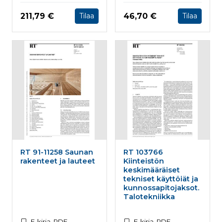
Hinta nyt
Hinta nyt
211,79 €
46,70 €
Tilaa
Tilaa
RT 91-11258 Saunan
RT 103766
rakenteet ja lauteet
Kiinteistön
keskimääräiset
tekniset käyttöiät ja
kunnossapitojaksot.
Talotekniikka
E-kirja, PDF
E-kirja, PDF