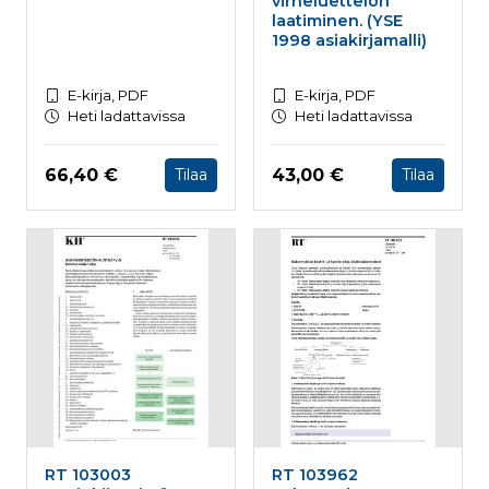
virheluettelon
laatiminen. (YSE
1998 asiakirjamalli)
E-kirja, PDF
E-kirja, PDF
Heti ladattavissa
Heti ladattavissa
Hinta nyt
Hinta nyt
66,40 €
43,00 €
Tilaa
Tilaa
RT 103003
RT 103962