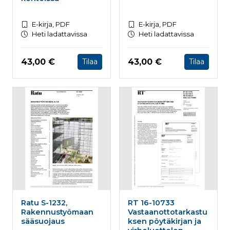
E-kirja, PDF
E-kirja, PDF
Heti ladattavissa
Heti ladattavissa
Hinta nyt
Hinta nyt
43,00 €
43,00 €
Tilaa
Tilaa
Ratu S-1232,
RT 16-10733
Rakennustyömaan
Vastaanottotarkastu
sääsuojaus
ksen pöytäkirjan ja