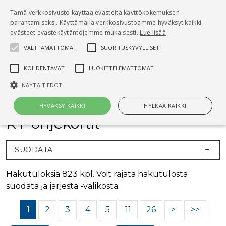
Pääsisältö
Tämä verkkosivusto käyttää evästeitä käyttökokemuksen
0
parantamiseksi. Käyttämällä verkkosivustoamme hyväksyt kaikki
tuo
evästeet evästekäytäntöjemme mukaisesti.
Lue lisää
VÄLTTÄMÄTTÖMÄT
SUORITUSKYVYLLISET
Hae
KOHDENTAVAT
LUOKITTELEMATTOMAT
Etusivu
RT-ohjekortit
NÄYTÄ TIEDOT
HYVÄKSY KAIKKI
HYLKÄÄ KAIKKI
RT-ohjekortit
Välttämättömät
Suorituskyvylliset
Kohdentavat
SUODATA
Luokittelemattomat
Hakutuloksia 823 kpl. Voit rajata hakutulosta
Välttämättömät evästeet mahdollistavat verkkosivuston
suodata ja järjestä -valikosta.
perustoiminnot, kuten käyttäjän kirjautumisen ja tilinhallinnan. Sivustoa
ei voida käyttää oikein ilman Välttämättömiä evästeitä.
1
2
3
4
5
11
26
>
>>
Nimi
Provider / Verkkotunnus
Päättymisaika
Kuv
CookieScriptConsent
1 kuukausi
Cook
CookieScript