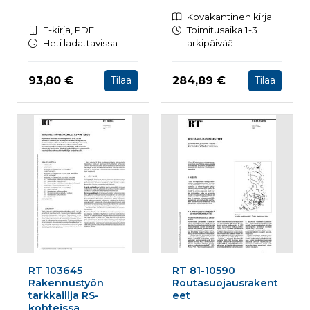
Kovakantinen kirja
E-kirja, PDF
Toimitusaika 1-3
Heti ladattavissa
arkipäivää
Hinta nyt
Hinta nyt
93,80 €
284,89 €
Tilaa
Tilaa
RT 103645
RT 81-10590
Rakennustyön
Routasuojausrakent
tarkkailija RS-
eet
kohteissa