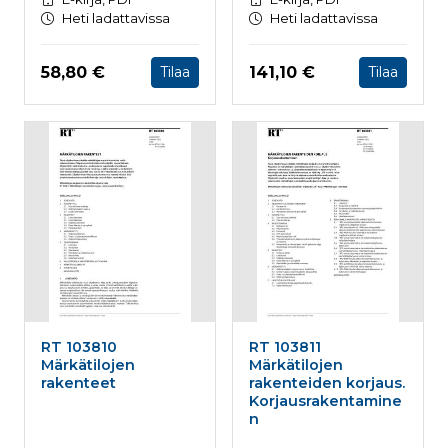
Heti ladattavissa
Heti ladattavissa
Hinta nyt
Hinta nyt
58,80 €
141,10 €
Tilaa
Tilaa
RT 103810
RT 103811
Märkätilojen
Märkätilojen
rakenteet
rakenteiden korjaus.
Korjausrakentamine
n