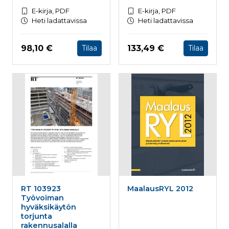
E-kirja, PDF
E-kirja, PDF
Heti ladattavissa
Heti ladattavissa
Hinta nyt
Hinta nyt
98,10 €
133,49 €
Tilaa
Tilaa
RT 103923
MaalausRYL 2012
Työvoiman
hyväksikäytön
torjunta
rakennusalalla