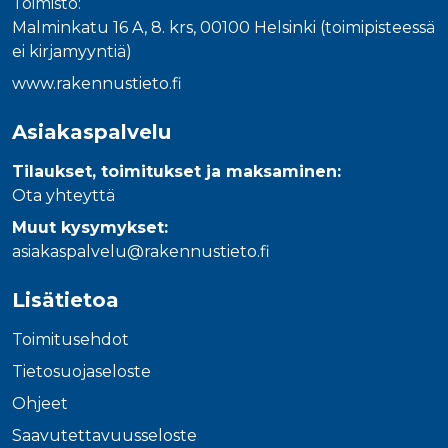
Toimisto:
Malminkatu 16 A, 8. krs, 00100 Helsinki (toimipisteessä
ei kirjamyyntiä)
www.rakennustieto.fi
Asiakaspalvelu
Tilaukset, toimitukset ja maksaminen:
Ota yhteyttä
Muut kysymykset:
asiakaspalvelu@rakennustieto.fi
Lisätietoa
Toimitusehdot
Tietosuojaseloste
Ohjeet
Saavutettavuusseloste