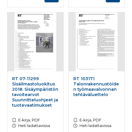
RT 07-11299
RT 103171
Sisäilmastoluokitus
Talonrakennustöide
2018. Sisäympäristön
n työmaavalvonnan
tavoitearvot
tehtäväluettelo
Suunnitteluohjeet ja
tuotevaatimukset
E-kirja, PDF
E-kirja, PDF
Heti ladattavissa
Heti ladattavissa