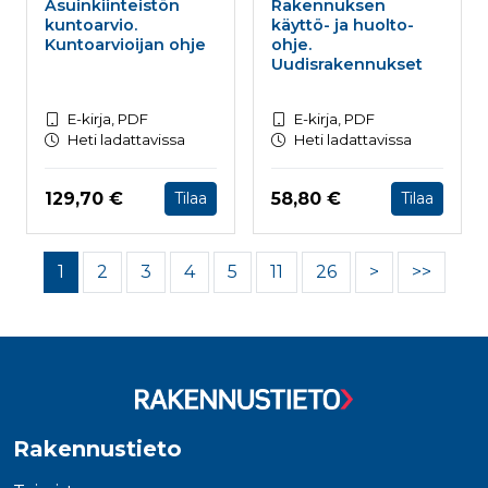
Asuinkiinteistön
Rakennuksen
kuntoarvio.
käyttö- ja huolto-
Kuntoarvioijan ohje
ohje.
Uudisrakennukset
E-kirja, PDF
E-kirja, PDF
Heti ladattavissa
Heti ladattavissa
Hinta nyt
Hinta nyt
129,70 €
58,80 €
Tilaa
Tilaa
1
2
3
4
5
11
26
>
>>
Rakennustieto