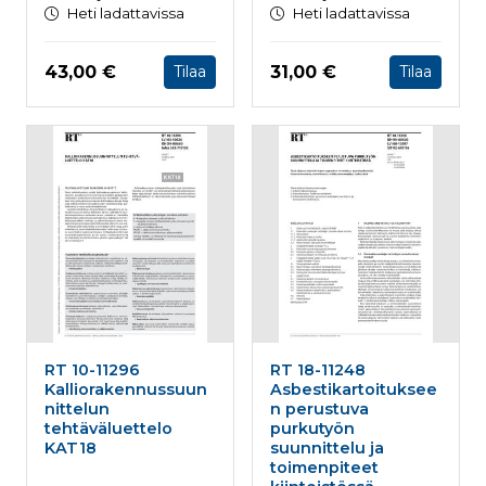
Heti ladattavissa
Heti ladattavissa
Hinta nyt
Hinta nyt
43,00 €
31,00 €
Tilaa
Tilaa
RT 10-11296
RT 18-11248
Kalliorakennussuun
Asbestikartoituksee
nittelun
n perustuva
tehtäväluettelo
purkutyön
KAT18
suunnittelu ja
toimenpiteet