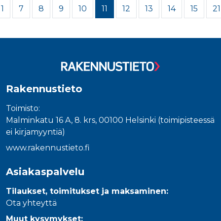
1
7
8
9
10
11
12
13
14
15
21
Rakennustieto
Toimisto:
Malminkatu 16 A, 8. krs, 00100 Helsinki (toimipisteessä
ei kirjamyyntiä)
www.rakennustieto.fi
Asiakaspalvelu
Tilaukset, toimitukset ja maksaminen:
Ota yhteyttä
Muut kysymykset: