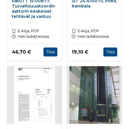
RatuTT 15-00877,
SIT 24-610070, Iroko,
Turvallisuuskoordin
Kambala
aattorin keskeiset
tehtävät ja vastuu
E-kirja, PDF
E-kirja, PDF
Heti ladattavissa
Heti ladattavissa
Hinta nyt
Hinta nyt
46,70 €
19,10 €
Tilaa
Tilaa