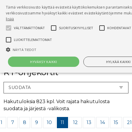
Pääsisältö
Tämä verkkosivusto käyttää evästeitä käyttökokemuksen parantamiseksi
0
verkkosivustoamme hyväksyt kaikki evästeet evästekäytäntöjemme muka
tuo
lisää
VÄLTTÄMÄTTÖMÄT
SUORITUSKYVYLLISET
KOHDENTAVAT
Hae
LUOKITTELEMATTOMAT
Etusivu
RT-ohjekortit
NÄYTÄ TIEDOT
HYVÄKSY KAIKKI
HYLKÄÄ KAIKKI
RT-ohjekortit
Välttämättömät
Suorituskyvylliset
Kohdentavat
Luokittele
SUODATA
Välttämättömät evästeet mahdollistavat verkkosivuston perustoiminnot, kuten
kirjautumisen ja tilinhallinnan. Sivustoa ei voida käyttää oikein ilman Välttämä
Hakutuloksia 823 kpl. Voit rajata hakutulosta
evästeitä.
suodata ja järjestä -valikosta.
Nimi
Provider / Verkkotunnus
Päättymisaika
Kuv
1
7
8
9
10
11
12
13
14
15
21
CookieScriptConsent
1 kuukausi
Cook
CookieScript
palv
www.rakennustietokauppa.fi
eväs