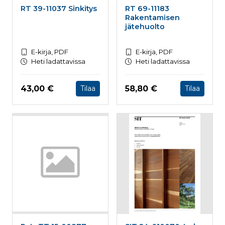
RT 39-11037 Sinkitys
RT 69-11183
Rakentamisen
jätehuolto
E-kirja, PDF
E-kirja, PDF
Heti ladattavissa
Heti ladattavissa
Hinta nyt
Hinta nyt
43,00 €
58,80 €
Tilaa
Tilaa