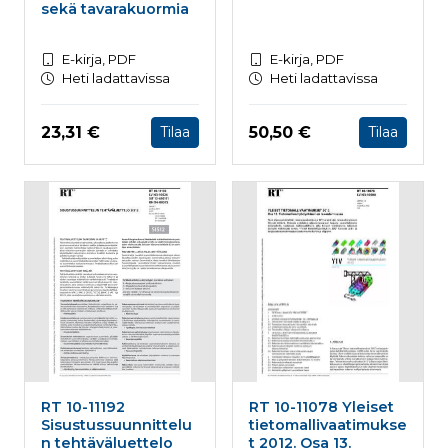
sekä tavarakuormia
E-kirja, PDF
E-kirja, PDF
Heti ladattavissa
Heti ladattavissa
Hinta nyt
Hinta nyt
23,31 €
50,50 €
Tilaa
Tilaa
RT 10-11192
RT 10-11078 Yleiset
Sisustussuunnittelu
tietomallivaatimukse
n tehtäväluettelo
t 2012. Osa 13.