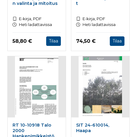
n valinta ja mitoitus
t
E-kirja, PDF
E-kirja, PDF
Heti ladattavissa
Heti ladattavissa
Hinta nyt
Hinta nyt
58,80 €
74,50 €
Tilaa
Tilaa
RT 10-10918 Talo
SIT 24-610014,
2000
Haapa
Hankenimikkeistö