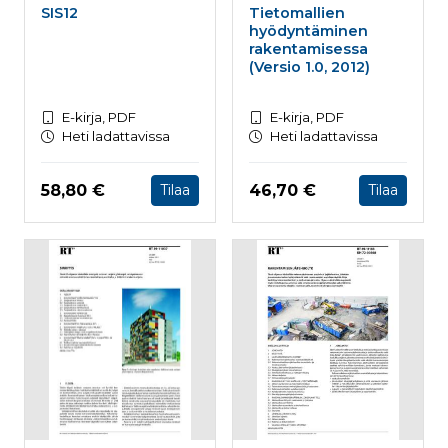
SIS12
Tietomallien
hyödyntäminen
rakentamisessa
(Versio 1.0, 2012)
E-kirja, PDF
E-kirja, PDF
Heti ladattavissa
Heti ladattavissa
Hinta nyt
Hinta nyt
58,80 €
46,70 €
Tilaa
Tilaa