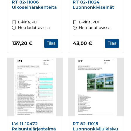
RT 82-11006
RT 82-11024
Ulkoseinärakenteita
Luonnonkiviseinät
E-kirja, PDF
E-kirja, PDF
Heti ladattavissa
Heti ladattavissa
Hinta nyt
Hinta nyt
137,20 €
43,00 €
Tilaa
Tilaa
LVI 11-10472
RT 82-11015
Paisuntajärjestelmä
Luonnonkivijulkisivu