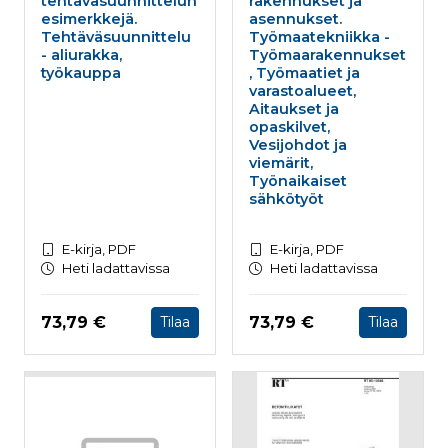
tehtäväsuunnittelun
rakennukset ja
esimerkkejä.
asennukset.
Tehtäväsuunnittelu
Työmaatekniikka -
- aliurakka,
Työmaarakennukset
työkauppa
, Työmaatiet ja
varastoalueet,
Aitaukset ja
opaskilvet,
Vesijohdot ja
viemärit,
Työnaikaiset
sähkötyöt
E-kirja, PDF
E-kirja, PDF
Heti ladattavissa
Heti ladattavissa
Hinta nyt
Hinta nyt
73,79 €
73,79 €
Tilaa
Tilaa