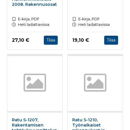
2008. Rakennusosat
E-kirja, PDF
E-kirja, PDF
Heti ladattavissa
Heti ladattavissa
Hinta nyt
Hinta nyt
27,10 €
19,10 €
Tilaa
Tilaa
Ratu S-1207,
Ratu S-1210,
Rakentamisen
Työnaikaiset