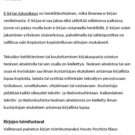
Nimi
Provider / Verkkotunnus
Päättymisaika
Kuva
Provider /
Nimi
Päättymisaika
Kuvaus
E-kirjan lukuoikeus
on henkilökohtainen, mikä ilmenee e-kirjan
muc_ads
.t.co
1 vuosi 1
Verkkotunnus
kuukausi
Provider /
vesileimasta. E-kirjaa ei saa jakaa eikä säilyttää sellaisessa paikassa,
Nimi
Päättymisaika
Kuvaus
_ga_8B0EQ3GCCS
.rakennustietokauppa.fi
1 vuosi 1
Google Analy
Verkkotunnus
guest_id_marketing
.twitter.com
1 vuosi 1
jonne on pääsy muilla kuin e-kirjan ostaneella henkilöllä. E-kirjan osien
kuukausi
käyttää tätä
kuukausi
evästettä is
UserMatchHistory
1 kuukausi
Tätä eväste
LinkedIn Corporation
jakaminen yrityksen sisäverkossa, palvelimella tai sähköpostitse on
tilan säilytt
käytetään
.linkedin.com
guest_id_ads
.twitter.com
1 vuosi 1
kävijöiden
sallittua vain Kopioston kopiointiluvan ehtojen mukaisesti.
kuukausi
_ga_K6W62TRMZ3
.rakennustietokauppa.fi
1 vuosi 1
Tämän eväs
seuraamise
kuukausi
asettanut G
jotta osuva
ln_or
www.rakennustietokauppa.fi
1 päivä
Analytics. Se
mainoksia
Tekoälyn kehittäminen tai kouluttaminen kirjakaupasta ostetun
tallentaa ja p
voidaan näy
yksilöllisen 
kävijän
teoksen aineistolla tai sen osalla on kiellettyä. Teoksen aineistoa tai sen
jokaiselle kä
mieltymyst
sivulle, ja sit
osaa ei myöskään saa ilman kustantajan etukäteen antamaa kirjallista
perusteella.
käytetään si
lupaa kopioida, ladata tai syöttää mihinkään tekoälyyn perustuvaan
katselujen
guest_id
1 vuosi 1
Twitter aset
Twitter Inc.
laskemiseen 
kuukausi
tämän eväs
.twitter.com
työkaluun, sovellukseen, ohjelmaan tai vastaavaan. Kustantaja
seuraamisee
verkkosivus
pidättää kaikki oikeudet tekstin- ja tiedonlouhintaan. Kaikenlainen
kävijän
_ga
1 vuosi 1
Tämä eväste
Google LLC
tunnistamis
tekstin- ja tiedonlouhinta teoksen aineistosta on kielletty ilman
kuukausi
liittyy Googl
.rakennustietokauppa.fi
ja seuraami
Universal
kustantajan etukäteen antamaa kirjallista lupaa.
Analyticsiin 
test_cookie
15 minuuttia
DoubleClick
Google LLC
on merkittä
(jonka omis
.doubleclick.net
päivitys Goo
Google) ase
yleisimmin
Kirjojen toimitustavat
tämän eväs
käytettyyn
selvittääkse
Valitessasi painetun kirjan toimitustavaksi
Nouto Postist
a tilaus
analytiikkap
tukeeko
Tätä evästet