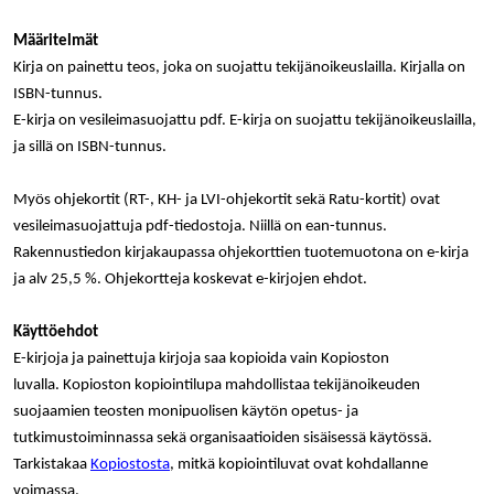
palv
www.rakennustietokauppa.fi
eväs
Määritelmät
vier
suo
Kirja on painettu teos, joka on suojattu tekijänoikeuslailla. Kirjalla on
mui
vält
ISBN-tunnus.
Cook
evä
E-kirja on vesileimasuojattu pdf. E-kirja on suojattu tekijänoikeuslailla,
toim
ja sillä on ISBN-tunnus.
KVSESSION
www.rakennustietokauppa.fi
Istunto
AnalyticsSyncHistory
1 kuukausi
Käyt
Myös ohjekortit (RT-, KH- ja LVI-ohjekortit sekä Ratu-kortit) ovat
LinkedIn Corporation
tall
.linkedin.com
vesileimasuojattuja pdf-tiedostoja. Niillä on ean-tunnus.
ajan
synk
Rakennustiedon kirjakaupassa ohjekorttien tuotemuotona on e-kirja
lms_
evä
ja alv 25,5 %. Ohjekortteja koskevat e-kirjojen ehdot.
tapa
maid
Käyttöehdot
li_gc
6 kuukautta
Käy
LinkedIn Corporation
asia
.linkedin.com
E-kirjoja ja painettuja kirjoja saa kopioida vain Kopioston
suo
luvalla. Kopioston kopiointilupa mahdollistaa tekijänoikeuden
eväs
ei-v
suojaamien teosten monipuolisen käytön opetus- ja
tark
tall
tutkimustoiminnassa sekä organisaatioiden sisäisessä käytössä.
Tarkistakaa
Kopiostosta
, mitkä kopiointiluvat ovat kohdallanne
voimassa.