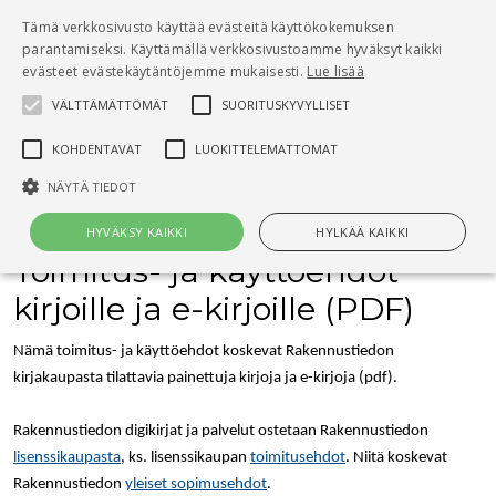
Pääsisältö
Tämä verkkosivusto käyttää evästeitä käyttökokemuksen
0
parantamiseksi. Käyttämällä verkkosivustoamme hyväksyt kaikki
tuo
evästeet evästekäytäntöjemme mukaisesti.
Lue lisää
VÄLTTÄMÄTTÖMÄT
SUORITUSKYVYLLISET
Hae
KOHDENTAVAT
LUOKITTELEMATTOMAT
Etusivu
Toimitusehdot
NÄYTÄ TIEDOT
HYVÄKSY KAIKKI
HYLKÄÄ KAIKKI
Toimitus- ja käyttöehdot
kirjoille ja e-kirjoille (PDF)
Välttämättömät
Suorituskyvylliset
Kohdentavat
Luokittelemattomat
Nämä toimitus- ja käyttöehdot koskevat Rakennustiedon
kirjakaupasta tilattavia painettuja kirjoja ja e-kirjoja (pdf).
Välttämättömät evästeet mahdollistavat verkkosivuston
perustoiminnot, kuten käyttäjän kirjautumisen ja tilinhallinnan. Sivustoa
ei voida käyttää oikein ilman Välttämättömiä evästeitä.
Rakennustiedon digikirjat ja palvelut ostetaan Rakennustiedon
lisenssikaupasta
, ks. lisenssikaupan
toimitusehdot
. Niitä koskevat
Nimi
Provider / Verkkotunnus
Päättymisaika
Kuv
Rakennustiedon
yleiset sopimusehdot
.
CookieScriptConsent
1 kuukausi
Cook
CookieScript