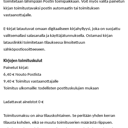
verkkosivus
toimitetaan lähimpään Postin toimipaikkaan. Voit myös valita painetun
käytetään
vierailijan s
yksilöimään 
kirjan toimitustavaksi postin automaatin tai toimituksen
evästeitä.
yksilöimällä
vastaanottajalle.
satunnaisest
IDE
1 vuosi
Tämän eväs
Google LLC
numero
on asettanu
.doubleclick.net
asiakastunnu
Doubleclick,
Se sisältyy 
E-kirjat latautuvat omaan digitaaliseen kirjahyllyysi, joka on suojattu
antaa tietoja
sivuston
miten
sivupyyntöön
valitsemallasi salasanalla ja käyttäjätunnuksella. Ostamasi kirjan
loppukäyttä
käytetään vie
käyttää
latauslinkki toimitetaan tilauksessa ilmoitettuun
istunto- ja
verkkosivus
kampanjatie
sekä kaikist
sähköpostiosoitteeseen.
laskemiseen
mainoksista
sivustojen
jotka
analyysirapor
Kirjojen toimituskulut
loppukäyttä
saattanut n
Painetut kirjat:
ennen viera
mainitussa
6,40 € Nouto Postista
verkkosivus
9,40 € Toimitus vastaanottajalle
bcookie
1 vuosi
Tämä on
Microsoft Corporation
Toimitus ulkomaille: todellisten postituskulujen mukaan
Microsoft M
.linkedin.com
ensimmäis
osapuolen 
verkkosivus
Ladattavat aineistot 0 €
jakamiseen
sosiaalisen
median kaut
Toimitusmaksu on aina tilauskohtainen. Se peritään yhden kerran
lidc
1 päivä
Tämä on
Microsoft Corporation
tilausta kohden, eikä se muutu toimituserien määrästä riippuen.
Microsoft M
.linkedin.com