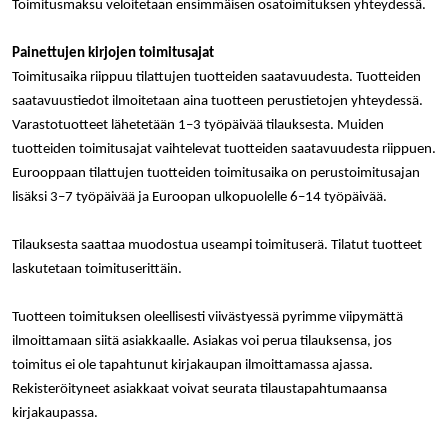
Toimitusmaksu veloitetaan ensimmäisen osatoimituksen yhteydessä.
ensimmäis
osapuolen
eväste, joka
varmistaa 
Painettujen kirjojen toimitusajat
verkkosivus
moitteetto
Toimitusaika riippuu tilattujen tuotteiden saatavuudesta. Tuotteiden
toiminnan.
saatavuustiedot ilmoitetaan aina tuotteen perustietojen yhteydessä.
personalization_id
1 vuosi 1
Tämä eväst
Twitter Inc.
Varastotuotteet lähetetään 1–3 työpäivää tilauksesta. Muiden
kuukausi
välittää tiet
.twitter.com
siitä, miten
tuotteiden toimitusajat vaihtelevat tuotteiden saatavuudesta riippuen.
loppukäyttä
Eurooppaan tilattujen tuotteiden toimitusaika on perustoimitusajan
käyttää
verkkosivus
lisäksi 3–7 työpäivää ja Euroopan ulkopuolelle 6–14 työpäivää.
sekä
mainonnast
jonka
loppukäyttä
Tilauksesta saattaa muodostua useampi toimituserä. Tilatut tuotteet
saattanut n
laskutetaan toimituserittäin.
ennen maini
verkkosivus
vierailua.
Tuotteen toimituksen oleellisesti viivästyessä pyrimme viipymättä
bscookie
1 vuosi
Sosiaalisen
LinkedIn Corporation
ilmoittamaan siitä asiakkaalle. Asiakas voi perua tilauksensa, jos
verkostoit
.www.linkedin.com
palvelu Lin
toimitus ei ole tapahtunut kirjakaupan ilmoittamassa ajassa.
käyttää
sulautettuj
Rekisteröityneet asiakkaat voivat seurata tilaustapahtumaansa
palvelujen
kirjakaupassa.
käytön
seuraamise