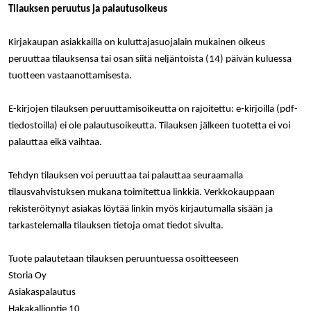
_gcl_au
3 kuukautta
Tämän eväs
Google LLC
Tilauksen peruutus ja palautusoikeus
on asettanu
.rakennustietokauppa.fi
Doubleclick,
antaa tietoja
Kirjakaupan asiakkailla on kuluttajasuojalain mukainen oikeus
miten
loppukäyttä
peruuttaa tilauksensa tai osan siitä neljäntoista (14) päivän kuluessa
käyttää
verkkosivus
tuotteen vastaanottamisesta.
sekä kaikist
mainoksista
jotka
E-kirjojen tilauksen peruuttamisoikeutta on rajoitettu: e-kirjoilla (pdf-
loppukäyttä
saattanut n
tiedostoilla) ei ole palautusoikeutta. Tilauksen jälkeen tuotetta ei voi
ennen viera
mainitussa
palauttaa eikä vaihtaa.
verkkosivus
_fbp
3 kuukautta
Facebook kä
Meta Platform Inc.
Tehdyn tilauksen voi peruuttaa tai palauttaa seuraamalla
toimittama
.rakennustietokauppa.fi
useita
tilausvahvistuksen mukana toimitettua linkkiä. Verkkokauppaan
mainostuott
rekisteröitynyt asiakas löytää linkin myös kirjautumalla sisään ja
kuten
reaaliaikaisi
tarkastelemalla tilauksen tietoja omat tiedot sivulta.
tarjouksia
kolmansien
osapuolien
Tuote palautetaan tilauksen peruuntuessa osoitteeseen
mainostajilt
Storia Oy
Asiakaspalautus
Hakakalliontie 10