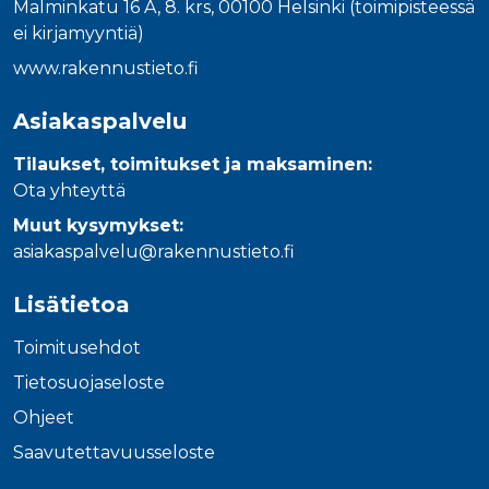
Malminkatu 16 A, 8. krs, 00100 Helsinki (toimipisteessä
ei kirjamyyntiä)
www.rakennustieto.fi
Asiakaspalvelu
Tilaukset, toimitukset ja maksaminen:
Ota yhteyttä
Muut kysymykset:
asiakaspalvelu@rakennustieto.fi
Lisätietoa
Toimitusehdot
Tietosuojaseloste
Ohjeet
Saavutettavuusseloste