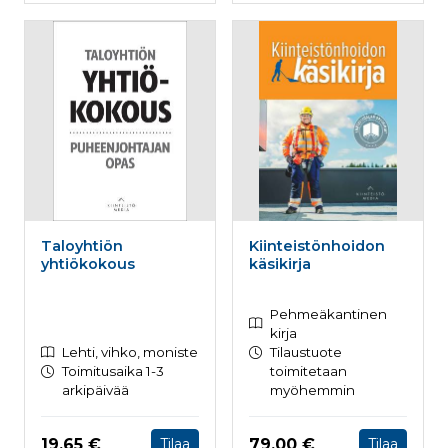
Taloyhtiön
Kiinteistönhoidon
yhtiökokous
käsikirja
Pehmeäkantinen
kirja
Lehti, vihko, moniste
Tilaustuote
Toimitusaika 1-3
toimitetaan
arkipäivää
myöhemmin
Hinta nyt
Hinta nyt
19,65 €
79,00 €
Tilaa
Tilaa