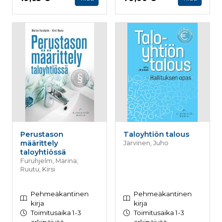
Perustason
Taloyhtiön talous
määrittely
Järvinen, Juho
taloyhtiössä
Furuhjelm, Marina;
Ruutu, Kirsi
Pehmeäkantinen
Pehmeäkantinen
kirja
kirja
Toimitusaika 1-3
Toimitusaika 1-3