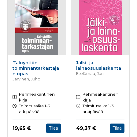
Taloyhtiön
Jälki- ja
toiminnantarkastaja
lainaosuuslaskenta
n opas
Etelämaa, Jari
Järvinen, Juho
Pehmeäkantinen
Pehmeäkantinen
kirja
kirja
Toimitusaika 1-3
Toimitusaika 1-3
arkipäivää
arkipäivää
Hinta nyt
Hinta nyt
19,65 €
49,37 €
Tilaa
Tilaa