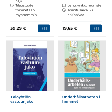
kirja
Tilaustuote
Lehti, vihko, moniste
toimitetaan
Toimitusaika 1-3
myöhemmin
arkipäivää
Hinta nyt
Hinta nyt
39,29 €
19,65 €
Tilaa
Tilaa
Taloyhtiön
Underhållsarbeten i
vastuunjako
hemmet