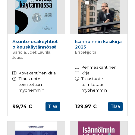
Asunto-osakeyhtiöt
Isännöinnin käsikirja
oikeuskäytännössä
2025
Sariola, Joel; Laurila,
Eri tekijöitä
Juuso
Pehmeäkantinen
Kovakantinen kirja
kirja
Tilaustuote
Tilaustuote
toimitetaan
toimitetaan
myöhemmin
myöhemmin
Hinta nyt
Hinta nyt
99,74 €
129,97 €
Tilaa
Tilaa