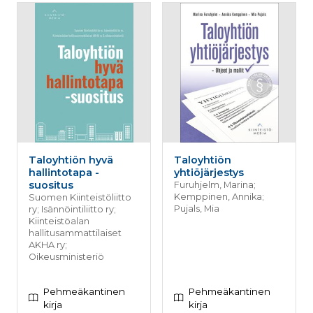
palv
www.rakennustietokauppa.fi
eväs
vier
suo
mui
vält
Cook
evä
toim
KVSESSION
www.rakennustietokauppa.fi
Istunto
AnalyticsSyncHistory
1 kuukausi
Käyt
LinkedIn Corporation
tall
.linkedin.com
ajan
synk
Taloyhtiön hyvä
Taloyhtiön
lms_
hallintotapa -
yhtiöjärjestys
evä
suositus
Furuhjelm, Marina;
tapa
maid
Kemppinen, Annika;
Suomen Kiinteistöliitto
Pujals, Mia
ry; Isännöintiliitto ry;
li_gc
6 kuukautta
Käy
LinkedIn Corporation
Kiinteistöalan
asia
.linkedin.com
hallitusammattilaiset
suo
eväs
AKHA ry;
ei-v
Oikeusministeriö
tark
tall
Pehmeäkantinen
Pehmeäkantinen
kirja
kirja