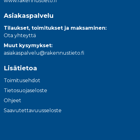
www.rakennustieto.fi
Asiakaspalvelu
Tilaukset, toimitukset ja maksaminen:
Ota yhteyttä
Muut kysymykset:
asiakaspalvelu@rakennustieto.fi
Lisätietoa
Toimitusehdot
Tietosuojaseloste
Ohjeet
Saavutettavuusseloste