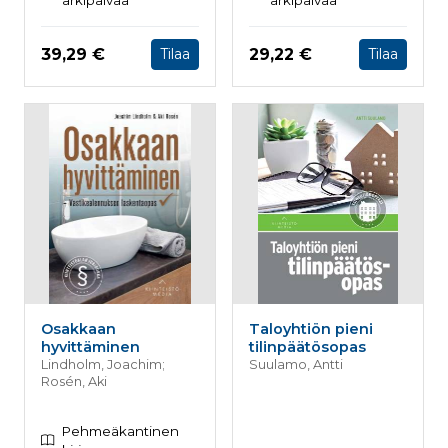
arkipäivää
arkipäivää
Hinta nyt
Hinta nyt
39,29 €
29,22 €
Tilaa
Tilaa
Osakkaan
Taloyhtiön pieni
hyvittäminen
tilinpäätösopas
Lindholm, Joachim;
Suulamo, Antti
Rosén, Aki
Pehmeäkantinen