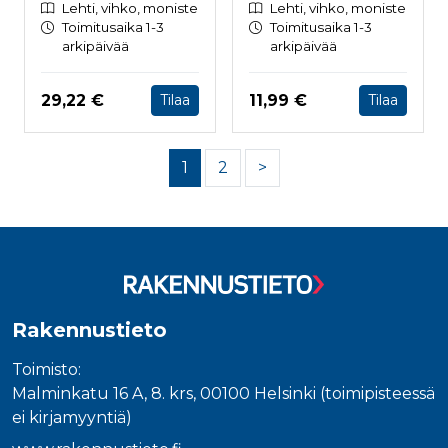
Lehti, vihko, moniste
Lehti, vihko, moniste
Toimitusaika 1-3
Toimitusaika 1-3
arkipäivää
arkipäivää
Hinta nyt
Hinta nyt
29,22 €
11,99 €
Tilaa
Tilaa
1
2
>
Rakennustieto
Toimisto:
Malminkatu 16 A, 8. krs, 00100 Helsinki (toimipisteessä
ei kirjamyyntiä)