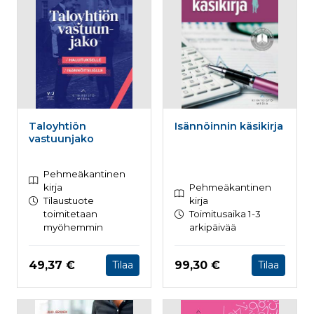
Taloyhtiön
Isännöinnin käsikirja
vastuunjako
Pehmeäkantinen
kirja
Pehmeäkantinen
Tilaustuote
kirja
toimitetaan
Toimitusaika 1-3
myöhemmin
arkipäivää
Hinta nyt
Hinta nyt
49,37 €
99,30 €
Tilaa
Tilaa