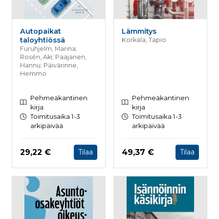
Autopaikat
Lämmitys
taloyhtiössä
Korkala, Tapio
Furuhjelm, Marina;
Rosén, Aki; Paajanen,
Hannu; Päivärinne,
Hemmo
Pehmeäkantinen
Pehmeäkantinen
kirja
kirja
Toimitusaika 1-3
Toimitusaika 1-3
arkipäivää
arkipäivää
Hinta nyt
Hinta nyt
29,22 €
49,37 €
Tilaa
Tilaa