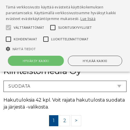
Pääsisältö
Tämä verkkosivusto käyttää evästeitä käyttökokemuksen
0
parantamiseksi. Käyttämällä verkkosivustoamme hyväksyt kaikki
tuo
evästeet evästekäytäntöjemme mukaisesti.
Lue lisää
VÄLTTÄMÄTTÖMÄT
SUORITUSKYVYLLISET
Hae
KOHDENTAVAT
LUOKITTELEMATTOMAT
Etusivu
Kirjat
Kiinteistömedian kirjat
NÄYTÄ TIEDOT
HYVÄKSY KAIKKI
HYLKÄÄ KAIKKI
Kiinteistömedia Oy
Välttämättömät
Suorituskyvylliset
Kohdentavat
SUODATA
Luokittelemattomat
Hakutuloksia 42 kpl. Voit rajata hakutulosta suodata
Välttämättömät evästeet mahdollistavat verkkosivuston
ja järjestä -valikosta.
perustoiminnot, kuten käyttäjän kirjautumisen ja tilinhallinnan. Sivustoa
ei voida käyttää oikein ilman Välttämättömiä evästeitä.
1
2
>
Nimi
Provider / Verkkotunnus
Päättymisaika
Kuv
CookieScriptConsent
1 kuukausi
Cook
CookieScript