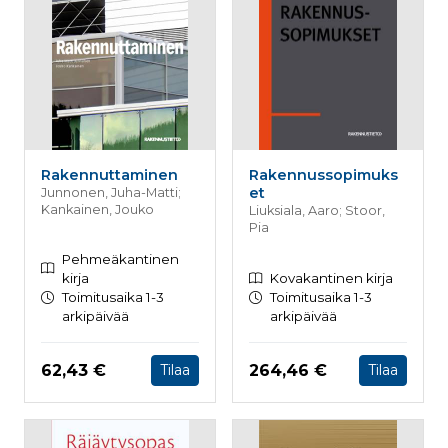
palv
www.rakennustietokauppa.fi
eväs
vier
suo
mui
vält
Cook
evä
toim
KVSESSION
www.rakennustietokauppa.fi
Istunto
Rakennuttaminen
Rakennussopimuks
AnalyticsSyncHistory
1 kuukausi
Käyt
LinkedIn Corporation
et
Junnonen, Juha-Matti;
tall
.linkedin.com
ajan
Kankainen, Jouko
Liuksiala, Aaro; Stoor,
synk
Pia
lms_
evä
Pehmeäkantinen
tapa
kirja
Kovakantinen kirja
maid
Toimitusaika 1-3
Toimitusaika 1-3
li_gc
6 kuukautta
Käy
LinkedIn Corporation
arkipäivää
arkipäivää
asia
.linkedin.com
suo
eväs
ei-v
Hinta nyt
Hinta nyt
62,43 €
264,46 €
Tilaa
Tilaa
tark
tall