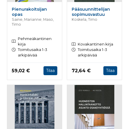
Pienurakoitsijan
Pääsuunnittelijan
opas
sopimusvastuu
Saine, Marianne; Maso,
Koskela, Timo
Timo
Pehmeäkantinen
kirja
Kovakantinen kirja
Toimitusaika 1-3
Toimitusaika 1-3
arkipäivää
arkipäivää
Hinta nyt
Hinta nyt
59,02 €
72,64 €
Tilaa
Tilaa