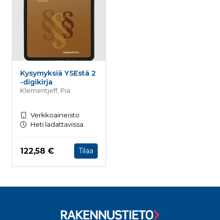
Kysymyksiä YSEstä 2
-digikirja
Klementjeff, Pia
Verkkoaineisto
Heti ladattavissa
Hinta nyt
122,58 €
Tilaa