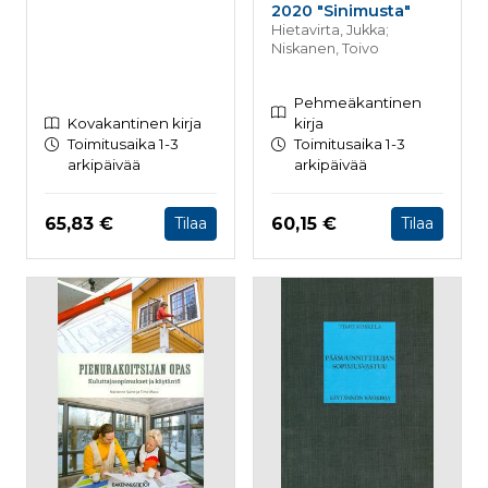
2020 "Sinimusta"
Hietavirta, Jukka;
Niskanen, Toivo
Pehmeäkantinen
Kovakantinen kirja
kirja
Toimitusaika 1-3
Toimitusaika 1-3
arkipäivää
arkipäivää
Hinta nyt
Hinta nyt
65,83 €
60,15 €
Tilaa
Tilaa