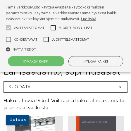
Pääsisältö
Tämä verkkosivusto käyttää evästeitä käyttökokemuksen
0
parantamiseksi. Käyttämällä verkkosivustoamme hyväksyt kaikki
tuo
evästeet evästekäytäntöjemme mukaisesti.
Lue lisää
VÄLTTÄMÄTTÖMÄT
SUORITUSKYVYLLISET
Hae
KOHDENTAVAT
LUOKITTELEMATTOMAT
Etusivu
Kirjat
Lainsäädäntö, sopimusasiat
NÄYTÄ TIEDOT
HYVÄKSY KAIKKI
HYLKÄÄ KAIKKI
Lainsäädäntö, sopimusasiat
Välttämättömät
Suorituskyvylliset
Kohdentavat
SUODATA
Luokittelemattomat
Hakutuloksia 15 kpl. Voit rajata hakutulosta suodata
Välttämättömät evästeet mahdollistavat verkkosivuston
ja järjestä -valikosta.
perustoiminnot, kuten käyttäjän kirjautumisen ja tilinhallinnan. Sivustoa
ei voida käyttää oikein ilman Välttämättömiä evästeitä.
Uutuus
Nimi
Provider / Verkkotunnus
Päättymisaika
Kuv
CookieScriptConsent
1 kuukausi
Cook
CookieScript