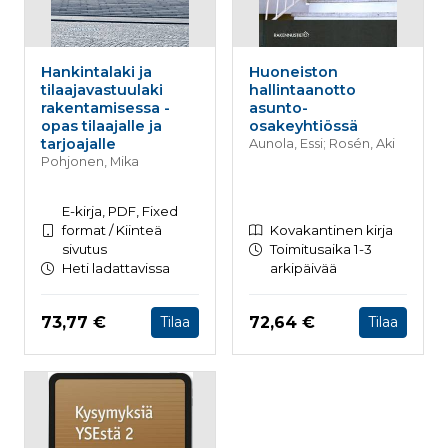
Hankintalaki ja
Huoneiston
tilaajavastuulaki
hallintaanotto
rakentamisessa -
asunto-
opas tilaajalle ja
osakeyhtiössä
tarjoajalle
Aunola, Essi; Rosén, Aki
Pohjonen, Mika
E-kirja, PDF, Fixed
format / Kiinteä
Kovakantinen kirja
sivutus
Toimitusaika 1-3
Heti ladattavissa
arkipäivää
Hinta nyt
Hinta nyt
73,77 €
72,64 €
Tilaa
Tilaa