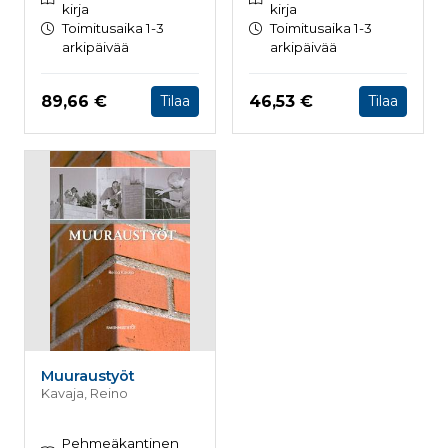
kirja
kirja
Toimitusaika 1-3
Toimitusaika 1-3
arkipäivää
arkipäivää
Hinta nyt
Hinta nyt
89,66 €
46,53 €
Tilaa
Tilaa
Muuraustyöt
Kavaja, Reino
Pehmeäkantinen