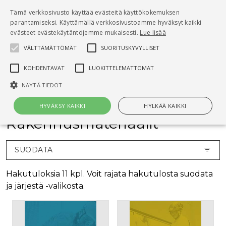
Pääsisältö
Tämä verkkosivusto käyttää evästeitä käyttökokemuksen
0
parantamiseksi. Käyttämällä verkkosivustoamme hyväksyt kaikki
tuo
evästeet evästekäytäntöjemme mukaisesti.
Lue lisää
VÄLTTÄMÄTTÖMÄT
SUORITUSKYVYLLISET
Hae
KOHDENTAVAT
LUOKITTELEMATTOMAT
Etusivu
Kirjat
Rakennusmateriaalit
NÄYTÄ TIEDOT
HYVÄKSY KAIKKI
HYLKÄÄ KAIKKI
Rakennusmateriaalit
Välttämättömät
Suorituskyvylliset
Kohdentavat
SUODATA
Luokittelemattomat
Hakutuloksia 11 kpl. Voit rajata hakutulosta suodata
Välttämättömät evästeet mahdollistavat verkkosivuston
ja järjestä -valikosta.
perustoiminnot, kuten käyttäjän kirjautumisen ja tilinhallinnan. Sivustoa
ei voida käyttää oikein ilman Välttämättömiä evästeitä.
Nimi
Provider / Verkkotunnus
Päättymisaika
Kuv
CookieScriptConsent
1 kuukausi
Cook
CookieScript