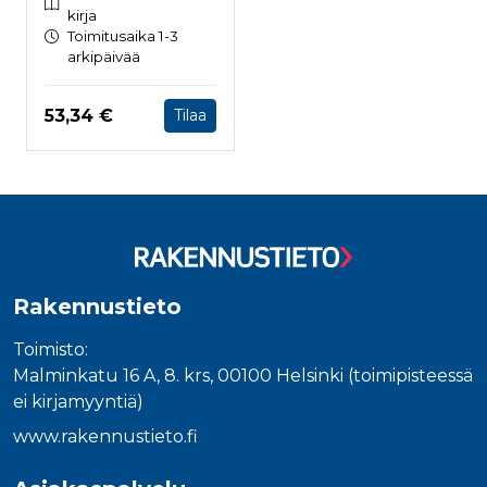
kirja
Toimitusaika 1-3
arkipäivää
Hinta nyt
53,34 €
Tilaa
Rakennustieto
Toimisto:
Malminkatu 16 A, 8. krs, 00100 Helsinki (toimipisteessä
ei kirjamyyntiä)
www.rakennustieto.fi