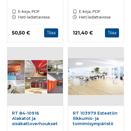
E-kirja, PDF
E-kirja, PDF
Heti ladattavissa
Heti ladattavissa
Hinta nyt
Hinta nyt
50,50 €
121,40 €
Tilaa
Tilaa
RT 84-10916
RT 103979 Esteetön
Alakatot ja
liikkumis- ja
sisäkattoverhoukset
toimimisympäristö