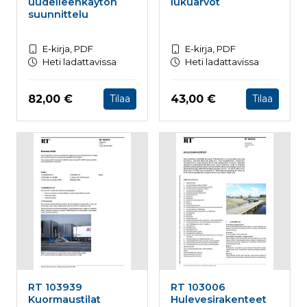
uudelleenkäytön
lukuarvot
suunnittelu
E-kirja, PDF
E-kirja, PDF
Heti ladattavissa
Heti ladattavissa
Hinta nyt
Hinta nyt
82,00 €
43,00 €
Tilaa
Tilaa
RT 103939
RT 103006
Kuormaustilat
Hulevesirakenteet