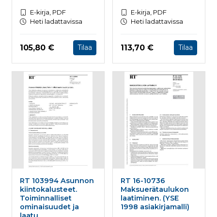
E-kirja, PDF
E-kirja, PDF
Heti ladattavissa
Heti ladattavissa
Hinta nyt
Hinta nyt
105,80 €
113,70 €
Tilaa
Tilaa
RT 103994 Asunnon
RT 16-10736
kiintokalusteet.
Maksuerätaulukon
Toiminnalliset
laatiminen. (YSE
ominaisuudet ja
1998 asiakirjamalli)
laatu