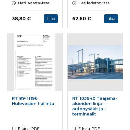
Heti ladattavissa
Heti ladattavissa
Hinta nyt
Hinta nyt
38,80 €
62,60 €
Tilaa
Tilaa
RT 89-11196
RT 103940 Taajama-
Hulevesien hallinta
alueiden linja-
autopysäkit ja -
terminaalit
E-kirja, PDF
E-kirja, PDF