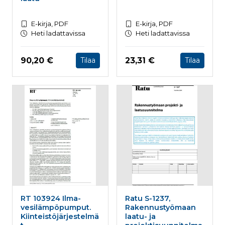
E-kirja, PDF
E-kirja, PDF
Heti ladattavissa
Heti ladattavissa
Hinta nyt
Hinta nyt
90,20 €
23,31 €
Tilaa
Tilaa
RT 103924 Ilma-
Ratu S-1237,
vesilämpöpumput.
Rakennustyömaan
Kiinteistöjärjestelmä
laatu- ja