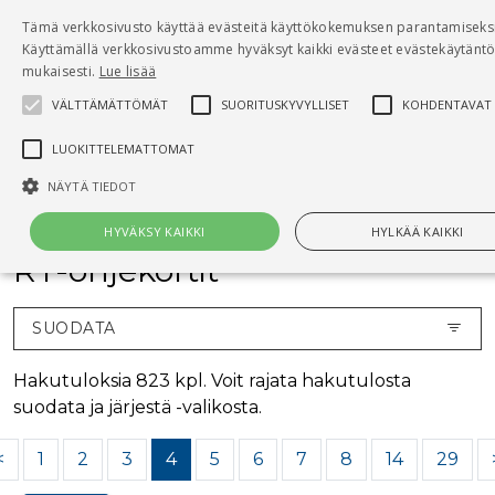
Pääsisältö
Tämä verkkosivusto käyttää evästeitä käyttökokemuksen parantamiseksi
0
Käyttämällä verkkosivustoamme hyväksyt kaikki evästeet evästekäytän
tuo
mukaisesti.
Lue lisää
VÄLTTÄMÄTTÖMÄT
SUORITUSKYVYLLISET
KOHDENTAVAT
Hae
LUOKITTELEMATTOMAT
Etusivu
RT-ohjekortit
NÄYTÄ TIEDOT
HYVÄKSY KAIKKI
HYLKÄÄ KAIKKI
RT-ohjekortit
Välttämättömät
Suorituskyvylliset
Kohdentavat
Luokittelemat
SUODATA
Välttämättömät evästeet mahdollistavat verkkosivuston perustoiminnot, kute
käyttäjän kirjautumisen ja tilinhallinnan. Sivustoa ei voida käyttää oikein ilman
Hakutuloksia 823 kpl. Voit rajata hakutulosta
Välttämättömiä evästeitä.
suodata ja järjestä -valikosta.
Nimi
Provider / Verkkotunnus
Päättymisaika
Kuv
<
1
2
3
4
5
6
7
8
14
29
CookieScriptConsent
1 kuukausi
Cook
CookieScript
palv
www.rakennustietokauppa.fi
eväs