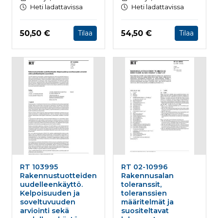
Heti ladattavissa
Heti ladattavissa
Hinta nyt
Hinta nyt
50,50 €
54,50 €
Tilaa
Tilaa
RT 103995
RT 02-10996
Rakennustuotteiden
Rakennusalan
uudelleenkäyttö.
toleranssit,
Kelpoisuuden ja
toleranssien
soveltuvuuden
määritelmät ja
arviointi sekä
suositeltavat