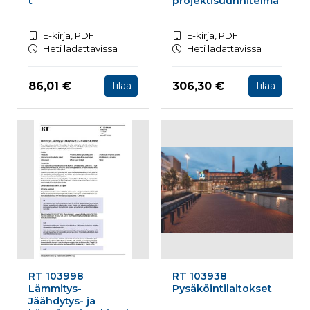
t
projektisuunnitelma
E-kirja, PDF
E-kirja, PDF
Heti ladattavissa
Heti ladattavissa
Hinta nyt
Hinta nyt
86,01 €
306,30 €
Tilaa
Tilaa
RT 103998
RT 103938
Lämmitys-
Pysäköintilaitokset
Jäähdytys- ja