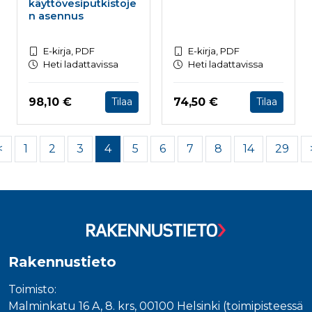
käyttövesiputkistoje
n asennus
E-kirja, PDF
E-kirja, PDF
Heti ladattavissa
Heti ladattavissa
Hinta nyt
Hinta nyt
98,10 €
74,50 €
Tilaa
Tilaa
<
1
2
3
4
5
6
7
8
14
29
Rakennustieto
Toimisto:
Malminkatu 16 A, 8. krs, 00100 Helsinki (toimipisteessä