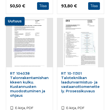
antaa tietoja
miten
Hinta nyt
Hinta nyt
50,50 €
93,80 €
Tilaa
Tilaa
loppukäyttä
käyttää
verkkosivus
sekä kaikist
Uutuus
mainoksista
jotka
loppukäyttä
saattanut n
ennen viera
mainitussa
verkkosivus
_fbp
3 kuukautta
Facebook kä
Meta Platform Inc.
toimittama
.rakennustietokauppa.fi
useita
mainostuott
kuten
reaaliaikaisi
tarjouksia
RT 104038
RT 10-11301
kolmansien
Talonrakentamishan
Talotekniikan
osapuolien
mainostajilt
kkeen kulku.
laadunvarmistus- ja
Kustannusten
vastaanottomenette
muodostuminen ja
ly. Prosessikuvaus
ohjaus
E-kirja, PDF
E-kirja, PDF