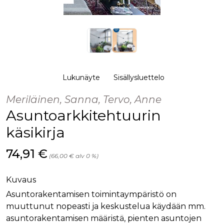
palv
www.rakennustietokauppa.fi
eväs
vier
suo
mui
vält
Cook
evä
toim
KVSESSION
www.rakennustietokauppa.fi
Istunto
Lukunäyte
Sisällysluettelo
AnalyticsSyncHistory
1 kuukausi
Käyt
LinkedIn Corporation
Meriläinen, Sanna, Tervo, Anne
tall
.linkedin.com
ajan
Asuntoarkkitehtuurin
synk
lms_
evä
käsikirja
tapa
maid
Hinta nyt
74,91 €
li_gc
6 kuukautta
Käy
LinkedIn Corporation
(66,00 € alv 0 %)
asia
.linkedin.com
suo
eväs
Kuvaus
ei-v
tark
Asuntorakentamisen toimintaympäristö on
tall
muuttunut nopeasti ja keskustelua käydään mm.
asuntorakentamisen määristä, pienten asuntojen