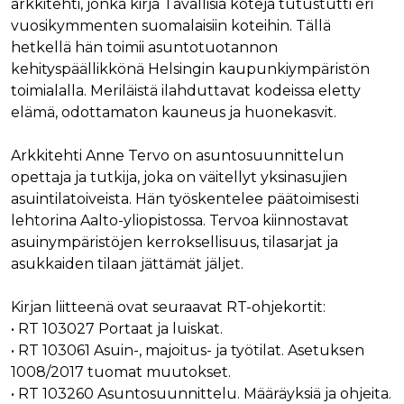
arkkitehti, jonka kirja Tavallisia koteja tutustutti eri
ensimmäis
osapuolen
vuosikymmenten suomalaisiin koteihin. Tällä
eväste, joka
varmistaa 
hetkellä hän toimii asuntotuotannon
verkkosivus
kehityspäällikkönä Helsingin kaupunkiympäristön
moitteetto
toiminnan.
toimialalla. Meriläistä ilahduttavat kodeissa eletty
personalization_id
1 vuosi 1
Tämä eväst
Twitter Inc.
elämä, odottamaton kauneus ja huonekasvit.
kuukausi
välittää tiet
.twitter.com
siitä, miten
loppukäyttä
Arkkitehti Anne Tervo on asuntosuunnittelun
käyttää
verkkosivus
opettaja ja tutkija, joka on väitellyt yksinasujien
sekä
mainonnast
asuintilatoiveista. Hän työskentelee päätoimisesti
jonka
lehtorina Aalto-yliopistossa. Tervoa kiinnostavat
loppukäyttä
saattanut n
asuinympäristöjen kerroksellisuus, tilasarjat ja
ennen maini
verkkosivus
asukkaiden tilaan jättämät jäljet.
vierailua.
bscookie
1 vuosi
Sosiaalisen
LinkedIn Corporation
Kirjan liitteenä ovat seuraavat RT-ohjekortit:
verkostoit
.www.linkedin.com
palvelu Lin
• RT 103027 Portaat ja luiskat.
käyttää
sulautettuj
• RT 103061 Asuin-, majoitus- ja työtilat. Asetuksen
palvelujen
1008/2017 tuomat muutokset.
käytön
seuraamise
• RT 103260 Asuntosuunnittelu. Määräyksiä ja ohjeita.