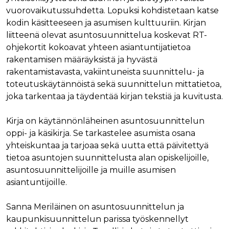
verkkosivus
käytetään
vierailijan s
vuorovaikutussuhdetta. Lopuksi kohdistetaan katse
yksilöimään 
evästeitä.
yksilöimällä
kodin käsitteeseen ja asumisen kulttuuriin. Kirjan
satunnaisest
IDE
1 vuosi
Tämän eväs
Google LLC
liitteenä olevat asuntosuunnittelua koskevat RT-
numero
on asettanu
.doubleclick.net
asiakastunnu
Doubleclick,
ohjekortit kokoavat yhteen asiantuntijatietoa
Se sisältyy 
antaa tietoja
sivuston
rakentamisen määräyksistä ja hyvästä
miten
sivupyyntöön
loppukäyttä
rakentamistavasta, vakiintuneista suunnittelu- ja
käytetään vie
käyttää
istunto- ja
verkkosivus
toteutuskäytännöistä sekä suunnittelun mittatietoa,
kampanjatie
sekä kaikist
laskemiseen
mainoksista
joka tarkentaa ja täydentää kirjan tekstiä ja kuvitusta.
sivustojen
jotka
analyysirapor
loppukäyttä
saattanut n
Kirja on käytännönläheinen asuntosuunnittelun
ennen viera
mainitussa
oppi- ja käsikirja. Se tarkastelee asumista osana
verkkosivus
yhteiskuntaa ja tarjoaa sekä uutta että päivitettyä
bcookie
1 vuosi
Tämä on
Microsoft Corporation
tietoa asuntojen suunnittelusta alan opiskelijoille,
Microsoft M
.linkedin.com
ensimmäis
asuntosuunnittelijoille ja muille asumisen
osapuolen 
asiantuntijoille.
verkkosivus
jakamiseen
sosiaalisen
median kaut
Sanna Meriläinen on asuntosuunnittelun ja
lidc
1 päivä
Tämä on
kaupunkisuunnittelun parissa työskennellyt
Microsoft Corporation
Microsoft M
.linkedin.com