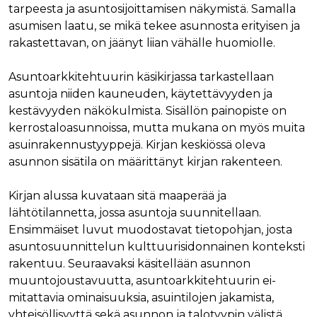
tarpeesta ja asuntosijoittamisen näkymistä. Samalla
Nimi
Provider / Verkkotunnus
Päättymisaika
Kuva
asumisen laatu, se mikä tekee asunnosta erityisen ja
Provider /
Nimi
Päättymisaika
Kuvaus
muc_ads
.t.co
1 vuosi 1
Verkkotunnus
rakastettavan, on jäänyt liian vähälle huomiolle.
kuukausi
Provider /
Nimi
Päättymisaika
Kuvaus
_ga_8B0EQ3GCCS
.rakennustietokauppa.fi
1 vuosi 1
Google Analy
Verkkotunnus
guest_id_marketing
.twitter.com
1 vuosi 1
kuukausi
käyttää tätä
kuukausi
Asuntoarkkitehtuurin käsikirjassa tarkastellaan
evästettä is
UserMatchHistory
1 kuukausi
Tätä eväste
LinkedIn Corporation
tilan säilytt
käytetään
.linkedin.com
asuntoja niiden kauneuden, käytettävyyden ja
guest_id_ads
.twitter.com
1 vuosi 1
kävijöiden
kuukausi
_ga_K6W62TRMZ3
.rakennustietokauppa.fi
1 vuosi 1
Tämän eväs
kestävyyden näkökulmista. Sisällön painopiste on
seuraamise
kuukausi
asettanut G
jotta osuva
ln_or
www.rakennustietokauppa.fi
1 päivä
kerrostaloasunnoissa, mutta mukana on myös muita
Analytics. Se
mainoksia
tallentaa ja p
voidaan näy
asuinrakennustyyppejä. Kirjan keskiössä oleva
yksilöllisen 
kävijän
jokaiselle kä
mieltymyst
asunnon sisätila on määrittänyt kirjan rakenteen.
sivulle, ja sit
perusteella.
käytetään si
katselujen
guest_id
1 vuosi 1
Twitter aset
Twitter Inc.
Kirjan alussa kuvataan sitä maaperää ja
laskemiseen 
kuukausi
tämän eväs
.twitter.com
seuraamisee
verkkosivus
lähtötilannetta, jossa asuntoja suunnitellaan.
kävijän
_ga
1 vuosi 1
Tämä eväste
Google LLC
Ensimmäiset luvut muodostavat tietopohjan, josta
tunnistamis
kuukausi
liittyy Googl
.rakennustietokauppa.fi
ja seuraami
asuntosuunnittelun kulttuurisidonnainen konteksti
Universal
Analyticsiin 
test_cookie
15 minuuttia
DoubleClick
Google LLC
rakentuu. Seuraavaksi käsitellään asunnon
on merkittä
(jonka omis
.doubleclick.net
päivitys Goo
muuntojoustavuutta, asuntoarkkitehtuurin ei-
Google) ase
yleisimmin
tämän eväs
mitattavia ominaisuuksia, asuintilojen jakamista,
käytettyyn
selvittääkse
analytiikkap
tukeeko
yhteisöllisyyttä sekä asunnon ja talotyypin välistä
Tätä evästet