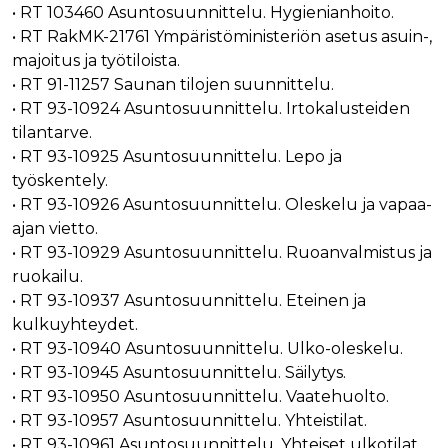
_gcl_au
3 kuukautta
Tämän eväs
Google LLC
• RT 103460 Asuntosuunnittelu. Hygienianhoito.
on asettanu
.rakennustietokauppa.fi
• RT RakMK-21761 Ympäristöministeriön asetus asuin-,
Doubleclick,
antaa tietoja
majoitus ja työtiloista.
miten
loppukäyttä
• RT 91-11257 Saunan tilojen suunnittelu.
käyttää
• RT 93-10924 Asuntosuunnittelu. Irtokalusteiden
verkkosivus
sekä kaikist
tilantarve.
mainoksista
jotka
• RT 93-10925 Asuntosuunnittelu. Lepo ja
loppukäyttä
saattanut n
työskentely.
ennen viera
• RT 93-10926 Asuntosuunnittelu. Oleskelu ja vapaa-
mainitussa
verkkosivus
ajan vietto.
_fbp
3 kuukautta
Facebook kä
Meta Platform Inc.
• RT 93-10929 Asuntosuunnittelu. Ruoanvalmistus ja
toimittama
.rakennustietokauppa.fi
ruokailu.
useita
mainostuott
• RT 93-10937 Asuntosuunnittelu. Eteinen ja
kuten
reaaliaikaisi
kulkuyhteydet.
tarjouksia
kolmansien
• RT 93-10940 Asuntosuunnittelu. Ulko-oleskelu.
osapuolien
• RT 93-10945 Asuntosuunnittelu. Säilytys.
mainostajilt
• RT 93-10950 Asuntosuunnittelu. Vaatehuolto.
• RT 93-10957 Asuntosuunnittelu. Yhteistilat.
• RT 93-10961 Asuntosuunnittelu. Yhteiset ulkotilat.