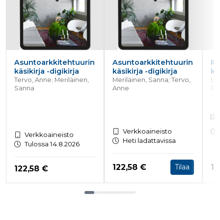
Asuntoarkkitehtuurin
Asuntoarkkitehtuurin
Ra
käsikirja -digikirja
käsikirja -digikirja
ku
Tervo, Anne; Meriläinen,
Meriläinen, Sanna; Tervo,
Lin
Sanna
Anne
Chr
Verkkoaineisto
Verkkoaineisto
Heti ladattavissa
Tulossa 14.8.2026
Hinta nyt
Hi
122,58 €
19
Tilaa
Hinta nyt
122,58 €
Tuoteluettelon loppu