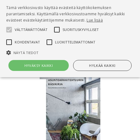
Pääsisältö
Tämä verkkosivusto käyttää evästeitä käyttökokemuksen
0
parantamiseksi. Käyttämällä verkkosivustoamme hyväksyt kaikki
tuo
evästeet evästekäytäntöjemme mukaisesti.
Lue lisää
VÄLTTÄMÄTTÖMÄT
SUORITUSKYVYLLISET
Hae
KOHDENTAVAT
LUOKITTELEMATTOMAT
Etusivu
Asuntoarkkitehtuurin käsikirja
NÄYTÄ TIEDOT
HYVÄKSY KAIKKI
HYLKÄÄ KAIKKI
Välttämättömät
Suorituskyvylliset
Kohdentavat
Luokittelemattomat
Välttämättömät evästeet mahdollistavat verkkosivuston
perustoiminnot, kuten käyttäjän kirjautumisen ja tilinhallinnan. Sivustoa
ei voida käyttää oikein ilman Välttämättömiä evästeitä.
Nimi
Provider / Verkkotunnus
Päättymisaika
Kuv
CookieScriptConsent
1 kuukausi
Cook
CookieScript