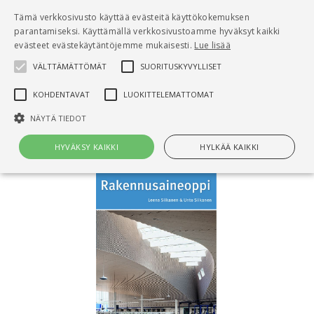
Pääsisältö
Tämä verkkosivusto käyttää evästeitä käyttökokemuksen
0
parantamiseksi. Käyttämällä verkkosivustoamme hyväksyt kaikki
tuo
evästeet evästekäytäntöjemme mukaisesti.
Lue lisää
VÄLTTÄMÄTTÖMÄT
SUORITUSKYVYLLISET
Hae
KOHDENTAVAT
LUOKITTELEMATTOMAT
Etusivu
Rakennusaineoppi
NÄYTÄ TIEDOT
HYVÄKSY KAIKKI
HYLKÄÄ KAIKKI
Välttämättömät
Suorituskyvylliset
Kohdentavat
Luokittelemattomat
Välttämättömät evästeet mahdollistavat verkkosivuston
perustoiminnot, kuten käyttäjän kirjautumisen ja tilinhallinnan. Sivustoa
ei voida käyttää oikein ilman Välttämättömiä evästeitä.
Nimi
Provider / Verkkotunnus
Päättymisaika
Kuv
CookieScriptConsent
1 kuukausi
Cook
CookieScript