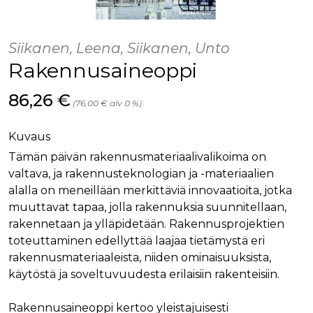
palv
www.rakennustietokauppa.fi
eväs
vier
suo
Siikanen, Leena, Siikanen, Unto
mui
vält
Rakennusaineoppi
Cook
evä
toim
Hinta nyt
86,26 €
(76,00 € alv 0 %)
KVSESSION
www.rakennustietokauppa.fi
Istunto
AnalyticsSyncHistory
1 kuukausi
Käyt
LinkedIn Corporation
Kuvaus
tall
.linkedin.com
ajan
Tämän päivän rakennusmateriaalivalikoima on
synk
lms_
valtava, ja rakennusteknologian ja -materiaalien
evä
tapa
alalla on meneillään merkittäviä innovaatioita, jotka
maid
muuttavat tapaa, jolla rakennuksia suunnitellaan,
li_gc
6 kuukautta
Käy
LinkedIn Corporation
rakennetaan ja ylläpidetään. Rakennusprojektien
asia
.linkedin.com
suo
toteuttaminen edellyttää laajaa tietämystä eri
eväs
ei-v
rakennusmateriaaleista, niiden ominaisuuksista,
tark
käytöstä ja soveltuvuudesta erilaisiin rakenteisiin.
tall
Rakennusaineoppi kertoo yleistajuisesti