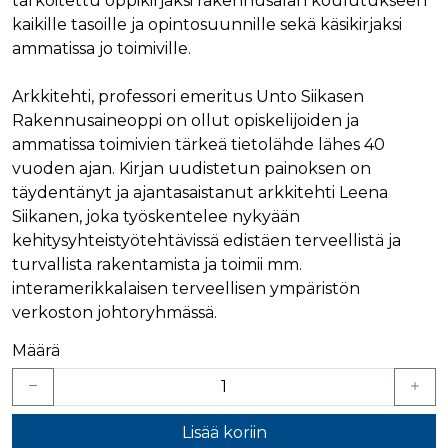
tarkoitettu oppikirjaksi rakennusalan koulutukseen
verkkosivus
käytetään
vierailijan s
kaikille tasoille ja opintosuunnille sekä käsikirjaksi
yksilöimään 
evästeitä.
yksilöimällä
ammatissa jo toimiville.
satunnaisest
IDE
1 vuosi
Tämän eväs
Google LLC
numero
on asettanu
.doubleclick.net
asiakastunnu
Doubleclick,
Arkkitehti, professori emeritus Unto Siikasen
Se sisältyy 
antaa tietoja
sivuston
miten
Rakennusaineoppi on ollut opiskelijoiden ja
sivupyyntöön
loppukäyttä
käytetään vie
ammatissa toimivien tärkeä tietolähde lähes 40
käyttää
istunto- ja
verkkosivus
vuoden ajan. Kirjan uudistetun painoksen on
kampanjatie
sekä kaikist
laskemiseen
mainoksista
täydentänyt ja ajantasaistanut arkkitehti Leena
sivustojen
jotka
analyysirapor
loppukäyttä
Siikanen, joka työskentelee nykyään
saattanut n
kehitysyhteistyötehtävissä edistäen terveellistä ja
ennen viera
mainitussa
turvallista rakentamista ja toimii mm.
verkkosivus
interamerikkalaisen terveellisen ympäristön
bcookie
1 vuosi
Tämä on
Microsoft Corporation
verkoston johtoryhmässä.
Microsoft M
.linkedin.com
ensimmäis
osapuolen 
Määrä
verkkosivus
jakamiseen
sosiaalisen
median kaut
lidc
1 päivä
Tämä on
Microsoft Corporation
Lisää koriin
Microsoft M
.linkedin.com