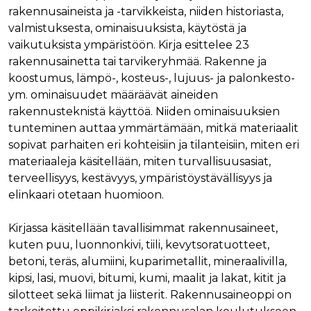
rakennusaineista ja -tarvikkeista, niiden historiasta,
Nimi
Provider / Verkkotunnus
Päättymisaika
Kuva
Provider /
valmistuksesta, ominaisuuksista, käytöstä ja
Nimi
Päättymisaika
Kuvaus
muc_ads
.t.co
1 vuosi 1
Verkkotunnus
vaikutuksista ympäristöön. Kirja esittelee 23
kuukausi
Provider /
Nimi
Päättymisaika
Kuvaus
_ga_8B0EQ3GCCS
.rakennustietokauppa.fi
1 vuosi 1
Google Analy
Verkkotunnus
rakennusainetta tai tarvikeryhmää. Rakenne ja
guest_id_marketing
.twitter.com
1 vuosi 1
kuukausi
käyttää tätä
kuukausi
evästettä is
koostumus, lämpö-, kosteus-, lujuus- ja palonkesto-
UserMatchHistory
1 kuukausi
Tätä eväste
LinkedIn Corporation
tilan säilytt
käytetään
.linkedin.com
ym. ominaisuudet määräävät aineiden
guest_id_ads
.twitter.com
1 vuosi 1
kävijöiden
kuukausi
_ga_K6W62TRMZ3
.rakennustietokauppa.fi
1 vuosi 1
Tämän eväs
seuraamise
rakennusteknistä käyttöä. Niiden ominaisuuksien
kuukausi
asettanut G
jotta osuva
ln_or
www.rakennustietokauppa.fi
1 päivä
Analytics. Se
tunteminen auttaa ymmärtämään, mitkä materiaalit
mainoksia
tallentaa ja p
voidaan näy
sopivat parhaiten eri kohteisiin ja tilanteisiin, miten eri
yksilöllisen 
kävijän
jokaiselle kä
mieltymyst
materiaaleja käsitellään, miten turvallisuusasiat,
sivulle, ja sit
perusteella.
käytetään si
terveellisyys, kestävyys, ympäristöystävällisyys ja
katselujen
guest_id
1 vuosi 1
Twitter aset
Twitter Inc.
laskemiseen 
elinkaari otetaan huomioon.
kuukausi
tämän eväs
.twitter.com
seuraamisee
verkkosivus
kävijän
_ga
1 vuosi 1
Tämä eväste
Google LLC
tunnistamis
Kirjassa käsitellään tavallisimmat rakennusaineet,
kuukausi
liittyy Googl
.rakennustietokauppa.fi
ja seuraami
Universal
kuten puu, luonnonkivi, tiili, kevytsoratuotteet,
Analyticsiin 
test_cookie
15 minuuttia
DoubleClick
Google LLC
betoni, teräs, alumiini, kuparimetallit, mineraalivilla,
on merkittä
(jonka omis
.doubleclick.net
päivitys Goo
Google) ase
kipsi, lasi, muovi, bitumi, kumi, maalit ja lakat, kitit ja
yleisimmin
tämän eväs
käytettyyn
silotteet sekä liimat ja liisterit. Rakennusaineoppi on
selvittääkse
analytiikkap
tukeeko
Tätä evästet