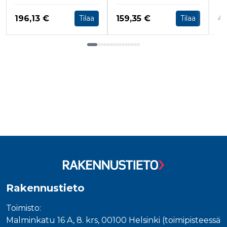
Hinta nyt
Hinta nyt
Hi
196,13 €
159,35 €
45
Tilaa
Tilaa
Tuoteluettelon loppu
Rakennustieto
Toimisto:
Malminkatu 16 A, 8. krs, 00100 Helsinki (toimipisteessä