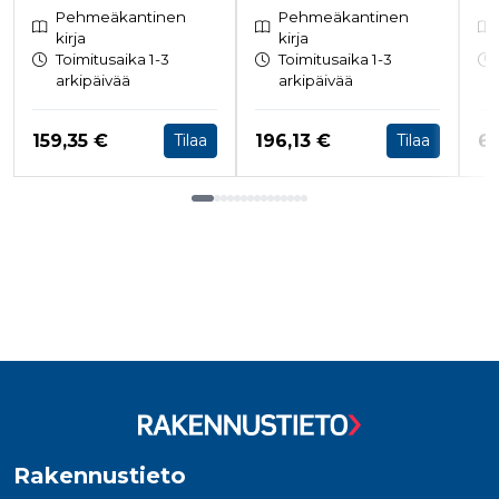
Pehmeäkantinen
Pehmeäkantinen
kirja
kirja
Toimitusaika 1-3
Toimitusaika 1-3
arkipäivää
arkipäivää
Hinta nyt
Hinta nyt
Hi
159,35 €
196,13 €
62
Tilaa
Tilaa
Tuoteluettelon loppu
Rakennustieto