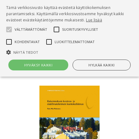
Pääsisältö
Tämä verkkosivusto käyttää evästeitä käyttökokemuksen
0
parantamiseksi. Käyttämällä verkkosivustoamme hyväksyt kaikki
tuo
evästeet evästekäytäntöjemme mukaisesti.
Lue lisää
VÄLTTÄMÄTTÖMÄT
SUORITUSKYVYLLISET
Hae
KOHDENTAVAT
LUOKITTELEMATTOMAT
Etusivu
NÄYTÄ TIEDOT
Rakennuksen kosteus- ja sisäilmatekninen
kuntotutkimus
HYVÄKSY KAIKKI
HYLKÄÄ KAIKKI
Välttämättömät
Suorituskyvylliset
Kohdentavat
Luokittelemattomat
Välttämättömät evästeet mahdollistavat verkkosivuston
perustoiminnot, kuten käyttäjän kirjautumisen ja tilinhallinnan. Sivustoa
ei voida käyttää oikein ilman Välttämättömiä evästeitä.
Nimi
Provider / Verkkotunnus
Päättymisaika
Kuv
CookieScriptConsent
1 kuukausi
Cook
CookieScript