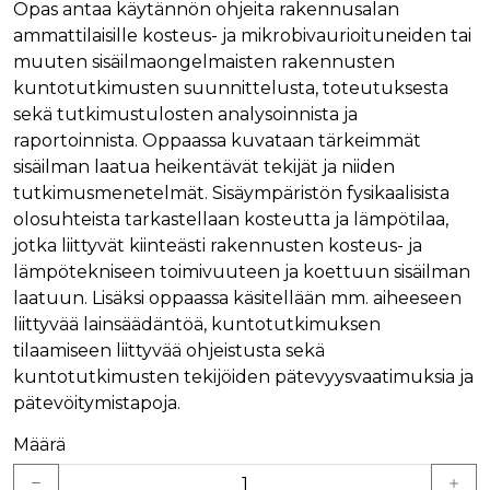
verkkosivus
Opas antaa käytännön ohjeita rakennusalan
käytetään
vierailijan s
yksilöimään 
ammattilaisille kosteus- ja mikrobivaurioituneiden tai
evästeitä.
yksilöimällä
muuten sisäilmaongelmaisten rakennusten
satunnaisest
IDE
1 vuosi
Tämän eväs
Google LLC
numero
on asettanu
.doubleclick.net
kuntotutkimusten suunnittelusta, toteutuksesta
asiakastunnu
Doubleclick,
Se sisältyy 
antaa tietoja
sekä tutkimustulosten analysoinnista ja
sivuston
miten
sivupyyntöön
raportoinnista. Oppaassa kuvataan tärkeimmät
loppukäyttä
käytetään vie
käyttää
sisäilman laatua heikentävät tekijät ja niiden
istunto- ja
verkkosivus
kampanjatie
sekä kaikist
tutkimusmenetelmät. Sisäympäristön fysikaalisista
laskemiseen
mainoksista
sivustojen
olosuhteista tarkastellaan kosteutta ja lämpötilaa,
jotka
analyysirapor
loppukäyttä
jotka liittyvät kiinteästi rakennusten kosteus- ja
saattanut n
ennen viera
lämpötekniseen toimivuuteen ja koettuun sisäilman
mainitussa
verkkosivus
laatuun. Lisäksi oppaassa käsitellään mm. aiheeseen
liittyvää lainsäädäntöä, kuntotutkimuksen
bcookie
1 vuosi
Tämä on
Microsoft Corporation
Microsoft M
.linkedin.com
tilaamiseen liittyvää ohjeistusta sekä
ensimmäis
osapuolen 
kuntotutkimusten tekijöiden pätevyysvaatimuksia ja
verkkosivus
pätevöitymistapoja.
jakamiseen
sosiaalisen
median kaut
Määrä
lidc
1 päivä
Tämä on
Microsoft Corporation
Microsoft M
.linkedin.com