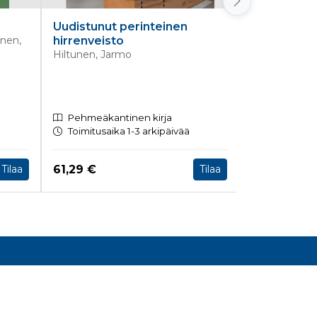
Uudistunut perinteinen
Kiinteistö 
inen,
hirrenveisto
verkostois
Hiltunen, Jarmo
Pikkusaari, 
Pehmeäkantinen kirja
Pehmeäkan
Toimitusaika 1-3 arkipäivää
Toimitusaik
Hinta nyt
Hinta nyt
61,29 €
62,42 €
Tilaa
Tilaa
Lisätietoa
Toimitusehdot