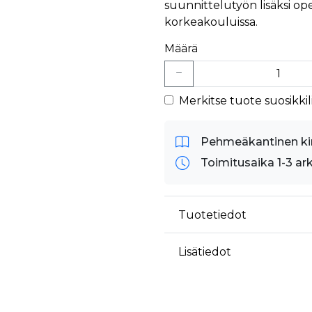
äyttäjä on saattanut nähdä ennen vierailua mainitussa verkkosivustossa.
suunnittelutyön lisäksi o
korkeakouluissa.
ok käyttää toimittamaan useita mainostuotteita, kuten reaaliaikaisia tarjouksia kol
Määrä
Merkitse tuote suosikkili
Pehmeäkantinen ki
Toimitusaika 1-3 ar
Tuotetiedot
Lisätiedot