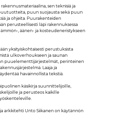
 rakennusmateriaalina, sen teknisiä ja
ymisaika
Kuvaus
, puutuotteita, puun suojausta sekä puun
1 kuukausi
siä ja ohjeita. Puurakenteiden
1 kuukausi
ttää kävijän mieltymysten perusteella.
ään perusteellisesti läpi rakennuksessa
1 kuukausi
aiselle käydylle sivulle, ja sitä käytetään sivun
a lämmön-, äänen- ja kosteudeneristykseen
päivä
glen yleisimmin käytettyyn analytiikkapalveluun.
kastunnukseksi. Se sisältyy kuhunkin sivuston
ivuston vierailijan selain evästeitä.
en analyysiraporteille.
ään yksityiskohtaisesti perustuksista
seinistä ulkoverhoukseen ja saunan
ttää verkkosivustoa, sekä kaikista mainoksista, jotka
llään puuelementtijärjestelmät, perinteinen
aalisen median kautta.
akennusjärjestelmä. Laaja ja
äydentää havainnollista tekstiä.
ivuston moitteettoman toiminnan.
linen käsikirja suunnittelijoille,
nasta, jonka loppukäyttäjä on saattanut nähdä
elijoille ja perusteos kaikille
yöskenteleville.
uraamiseen.
ri ja arkkitehti Unto Siikanen on käytännön
ttää verkkosivustoa, sekä kaikista mainoksista, jotka