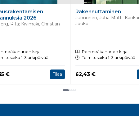
jausrakentamisen
Rakennuttaminen
annuksia 2026
Junnonen, Juha-Matti; Kanka
Jouko
erg, Rita; Kivimäki, Christian
hmeäkantinen kirja
Pehmeäkantinen kirja
imitusaika 1-3 arkipäivää
Toimitusaika 1-3 arkipäivää
a nyt
Hinta nyt
35 €
62,43 €
Tilaa
nnustieto
Asiakaspalvelu
to:
Tilaukset, toimitukset ja