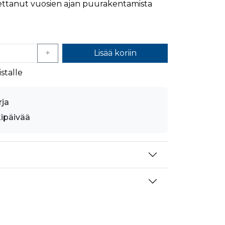
pettanut vuosien ajan puurakentamista
mansien osapuolien mainostajilta
Lisää koriin
stalle
rja
kipäivää