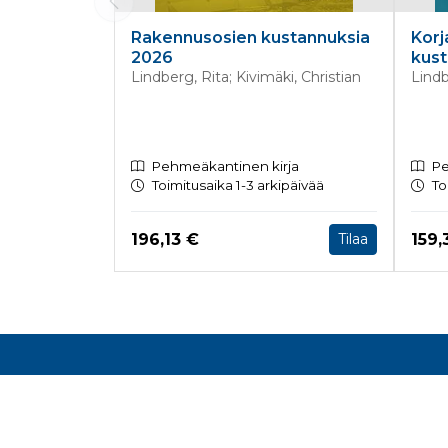
Rakennusosien kustannuksia
Kor
2026
kust
Lindberg, Rita; Kivimäki, Christian
Lindb
Pehmeäkantinen kirja
Pe
Toimitusaika 1-3 arkipäivää
To
Hinta nyt
Hint
196,13 €
159,
Tilaa
Tuoteluettelon loppu
Rake
Toimis