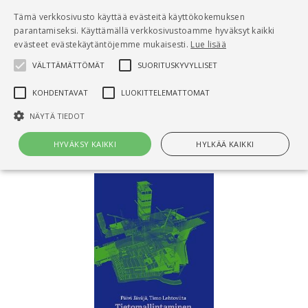
Pääsisältö
Tämä verkkosivusto käyttää evästeitä käyttökokemuksen
0
parantamiseksi. Käyttämällä verkkosivustoamme hyväksyt kaikki
tuo
evästeet evästekäytäntöjemme mukaisesti.
Lue lisää
VÄLTTÄMÄTTÖMÄT
SUORITUSKYVYLLISET
Hae
KOHDENTAVAT
LUOKITTELEMATTOMAT
Etusivu
NÄYTÄ TIEDOT
Tietomallintaminen talonrakennustyömaalla
HYVÄKSY KAIKKI
HYLKÄÄ KAIKKI
Välttämättömät
Suorituskyvylliset
Kohdentavat
Luokittelemattomat
Välttämättömät evästeet mahdollistavat verkkosivuston
perustoiminnot, kuten käyttäjän kirjautumisen ja tilinhallinnan. Sivustoa
ei voida käyttää oikein ilman Välttämättömiä evästeitä.
Nimi
Provider / Verkkotunnus
Päättymisaika
Kuv
CookieScriptConsent
1 kuukausi
Cook
CookieScript