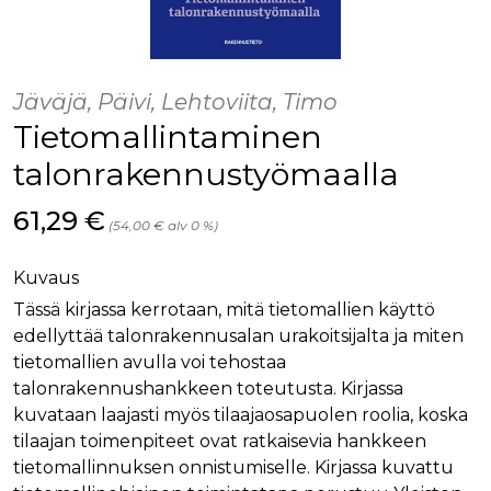
palv
www.rakennustietokauppa.fi
eväs
vier
suo
mui
vält
Jäväjä, Päivi, Lehtoviita, Timo
Cook
evä
Tietomallintaminen
toim
talonrakennustyömaalla
KVSESSION
www.rakennustietokauppa.fi
Istunto
AnalyticsSyncHistory
1 kuukausi
Käyt
LinkedIn Corporation
Hinta nyt
61,29 €
tall
.linkedin.com
(54,00 € alv 0 %)
ajan
synk
lms_
evä
Kuvaus
tapa
maid
Tässä kirjassa kerrotaan, mitä tietomallien käyttö
edellyttää talonrakennusalan urakoitsijalta ja miten
li_gc
6 kuukautta
Käy
LinkedIn Corporation
asia
.linkedin.com
tietomallien avulla voi tehostaa
suo
eväs
talonrakennushankkeen toteutusta. Kirjassa
ei-v
kuvataan laajasti myös tilaajaosapuolen roolia, koska
tark
tall
tilaajan toimenpiteet ovat ratkaisevia hankkeen
tietomallinnuksen onnistumiselle. Kirjassa kuvattu