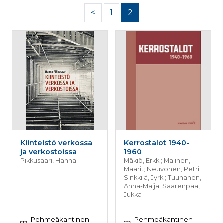
palv
www.rakennustietokauppa.fi
<
1
2
eväs
vier
suo
mui
vält
Cook
evä
toim
KVSESSION
www.rakennustietokauppa.fi
Istunto
AnalyticsSyncHistory
1 kuukausi
Käyt
LinkedIn Corporation
tall
.linkedin.com
ajan
synk
lms_
evä
tapa
maid
Kiinteistö verkossa
Kerrostalot 1940-
ja verkostoissa
1960
li_gc
6 kuukautta
Käy
LinkedIn Corporation
asia
Pikkusaari, Hanna
.linkedin.com
Mäkiö, Erkki; Malinen,
suo
Maarit; Neuvonen, Petri;
eväs
Sinkkilä, Jyrki; Tuunanen,
ei-v
Anna-Maija; Saarenpää,
tark
Jukka
tall
Pehmeäkantinen
Pehmeäkantinen