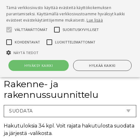
Pääsisältö
Tämä verkkosivusto käyttää evästeitä käyttökokemuksen
0
parantamiseksi. Käyttämällä verkkosivustoamme hyväksyt kaikki
tuo
evästeet evästekäytäntöjemme mukaisesti.
Lue lisää
VÄLTTÄMÄTTÖMÄT
SUORITUSKYVYLLISET
Hae
KOHDENTAVAT
LUOKITTELEMATTOMAT
Etusivu
Kirjat
NÄYTÄ TIEDOT
Rakenne- ja rakennussuunnittelu
HYVÄKSY KAIKKI
HYLKÄÄ KAIKKI
Rakenne- ja
Välttämättömät
Suorituskyvylliset
Kohdentavat
rakennussuunnittelu
Luokittelemattomat
SUODATA
Välttämättömät evästeet mahdollistavat verkkosivuston
perustoiminnot, kuten käyttäjän kirjautumisen ja tilinhallinnan. Sivustoa
ei voida käyttää oikein ilman Välttämättömiä evästeitä.
Hakutuloksia 34 kpl. Voit rajata hakutulosta suodata
Nimi
Provider / Verkkotunnus
Päättymisaika
Kuv
ja järjestä -valikosta.
CookieScriptConsent
1 kuukausi
Cook
CookieScript