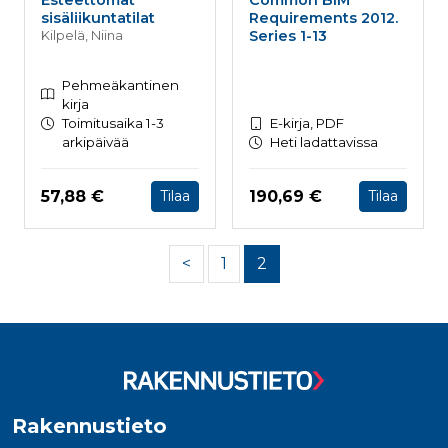
Esteettömät
Common BIM
sisäliikuntatilat
Requirements 2012.
Series 1-13
Kilpelä, Niina
Pehmeäkantinen
kirja
Toimitusaika 1-3
E-kirja, PDF
arkipäivää
Heti ladattavissa
Hinta nyt
Hinta nyt
57,88 €
190,69 €
Tilaa
Tilaa
<
1
2
Rakennustieto