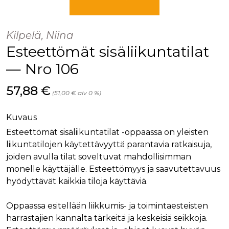
palv
www.rakennustietokauppa.fi
eväs
vier
suo
Kilpelä, Niina
mui
vält
Esteettömät sisäliikuntatilat
Cook
evä
toim
— Nro 106
KVSESSION
www.rakennustietokauppa.fi
Istunto
Hinta nyt
57,88 €
AnalyticsSyncHistory
1 kuukausi
Käyt
(51,00 € alv 0 %)
LinkedIn Corporation
tall
.linkedin.com
ajan
synk
Kuvaus
lms_
evä
Esteettömät sisäliikuntatilat -oppaassa on yleisten
tapa
maid
liikuntatilojen käytettävyyttä parantavia ratkaisuja,
joiden avulla tilat soveltuvat mahdollisimman
li_gc
6 kuukautta
Käy
LinkedIn Corporation
asia
.linkedin.com
monelle käyttäjälle. Esteettömyys ja saavutettavuus
suo
eväs
hyödyttävät kaikkia tiloja käyttäviä.
ei-v
tark
tall
Oppaassa esitellään liikkumis- ja toimintaesteisten
harrastajien kannalta tärkeitä ja keskeisiä seikkoja.