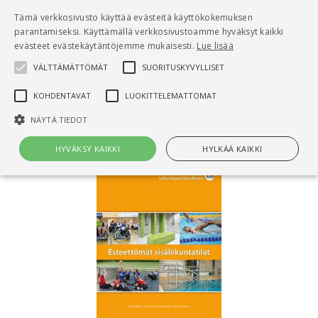
Pääsisältö
Tämä verkkosivusto käyttää evästeitä käyttökokemuksen
0
parantamiseksi. Käyttämällä verkkosivustoamme hyväksyt kaikki
tuo
evästeet evästekäytäntöjemme mukaisesti.
Lue lisää
VÄLTTÄMÄTTÖMÄT
SUORITUSKYVYLLISET
Hae
KOHDENTAVAT
LUOKITTELEMATTOMAT
Etusivu
Esteettömät sisäliikuntatilat
NÄYTÄ TIEDOT
HYVÄKSY KAIKKI
HYLKÄÄ KAIKKI
Välttämättömät
Suorituskyvylliset
Kohdentavat
Luokittelemattomat
Välttämättömät evästeet mahdollistavat verkkosivuston
perustoiminnot, kuten käyttäjän kirjautumisen ja tilinhallinnan. Sivustoa
ei voida käyttää oikein ilman Välttämättömiä evästeitä.
Nimi
Provider / Verkkotunnus
Päättymisaika
Kuv
CookieScriptConsent
1 kuukausi
Cook
CookieScript