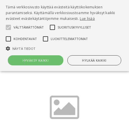
Pääsisältö
Tämä verkkosivusto käyttää evästeitä käyttökokemuksen
0
parantamiseksi. Käyttämällä verkkosivustoamme hyväksyt kaikki
tuo
evästeet evästekäytäntöjemme mukaisesti.
Lue lisää
VÄLTTÄMÄTTÖMÄT
SUORITUSKYVYLLISET
Hae
KOHDENTAVAT
LUOKITTELEMATTOMAT
Etusivu
NÄYTÄ TIEDOT
Ympäristönsuojelu tien- ja maarakennustöissä
HYVÄKSY KAIKKI
HYLKÄÄ KAIKKI
Välttämättömät
Suorituskyvylliset
Kohdentavat
Luokittelemattomat
Välttämättömät evästeet mahdollistavat verkkosivuston
perustoiminnot, kuten käyttäjän kirjautumisen ja tilinhallinnan. Sivustoa
ei voida käyttää oikein ilman Välttämättömiä evästeitä.
Nimi
Provider / Verkkotunnus
Päättymisaika
Kuv
CookieScriptConsent
1 kuukausi
Cook
CookieScript