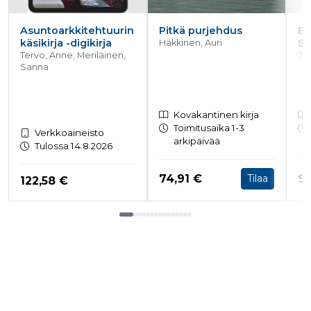
Asuntoarkkitehtuurin
Pitkä purjehdus
El
käsikirja -digikirja
Sa
Häkkinen, Auri
Tervo, Anne; Meriläinen,
Jet
Sanna
Kovakantinen kirja
Toimitusaika 1-3
Verkkoaineisto
arkipäivää
Tulossa 14.8.2026
Hinta nyt
Hi
74,91 €
96
Tilaa
Hinta nyt
122,58 €
Tuoteluettelon loppu