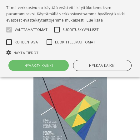
Pääsisältö
Tämä verkkosivusto käyttää evästeitä käyttökokemuksen
0
parantamiseksi. Käyttämällä verkkosivustoamme hyväksyt kaikki
tuo
evästeet evästekäytäntöjemme mukaisesti.
Lue lisää
VÄLTTÄMÄTTÖMÄT
SUORITUSKYVYLLISET
Hae
KOHDENTAVAT
LUOKITTELEMATTOMAT
Etusivu
Viiva, tila ja väri - Line, space and colour
NÄYTÄ TIEDOT
HYVÄKSY KAIKKI
HYLKÄÄ KAIKKI
Välttämättömät
Suorituskyvylliset
Kohdentavat
Luokittelemattomat
Välttämättömät evästeet mahdollistavat verkkosivuston
perustoiminnot, kuten käyttäjän kirjautumisen ja tilinhallinnan. Sivustoa
ei voida käyttää oikein ilman Välttämättömiä evästeitä.
Nimi
Provider / Verkkotunnus
Päättymisaika
Kuv
CookieScriptConsent
1 kuukausi
Cook
CookieScript