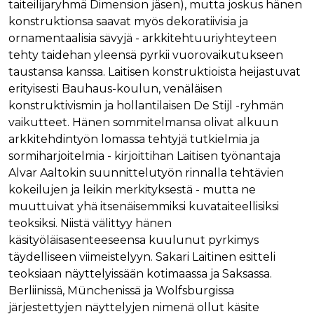
verkkosivus
taiteilijaryhmä Dimension jäsen), mutta joskus hänen
käytetään
vierailijan s
yksilöimään 
konstruktionsa saavat myös dekoratiivisia ja
evästeitä.
yksilöimällä
ornamentaalisia sävyjä - arkkitehtuuriyhteyteen
satunnaisest
IDE
1 vuosi
Tämän eväs
Google LLC
numero
on asettanu
.doubleclick.net
tehty taidehan yleensä pyrkii vuorovaikutukseen
asiakastunnu
Doubleclick,
Se sisältyy 
taustansa kanssa. Laitisen konstruktioista heijastuvat
antaa tietoja
sivuston
miten
erityisesti Bauhaus-koulun, venäläisen
sivupyyntöön
loppukäyttä
käytetään vie
käyttää
konstruktivismin ja hollantilaisen De Stijl -ryhmän
istunto- ja
verkkosivus
kampanjatie
sekä kaikist
vaikutteet. Hänen sommitelmansa olivat alkuun
laskemiseen
mainoksista
sivustojen
arkkitehdintyön lomassa tehtyjä tutkielmia ja
jotka
analyysirapor
loppukäyttä
sormiharjoitelmia - kirjoittihan Laitisen työnantaja
saattanut n
ennen viera
Alvar Aaltokin suunnittelutyön rinnalla tehtävien
mainitussa
kokeilujen ja leikin merkityksestä - mutta ne
verkkosivus
muuttuivat yhä itsenäisemmiksi kuvataiteellisiksi
bcookie
1 vuosi
Tämä on
Microsoft Corporation
Microsoft M
.linkedin.com
teoksiksi. Niistä välittyy hänen
ensimmäis
käsityöläisasenteeseensa kuulunut pyrkimys
osapuolen 
verkkosivus
täydelliseen viimeistelyyn. Sakari Laitinen esitteli
jakamiseen
sosiaalisen
teoksiaan näyttelyissään kotimaassa ja Saksassa.
median kaut
Berliinissä, Münchenissä ja Wolfsburgissa
lidc
1 päivä
Tämä on
Microsoft Corporation
järjestettyjen näyttelyjen nimenä ollut käsite
Microsoft M
.linkedin.com