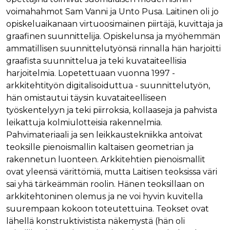
Nimi
Provider / Verkkotunnus
Päättymisaika
Kuva
voimahahmot Sam Vanni ja Unto Pusa. Laitinen oli jo
Provider /
Nimi
Päättymisaika
Kuvaus
opiskeluaikanaan virtuoosimainen piirtäjä, kuvittaja ja
muc_ads
.t.co
1 vuosi 1
Verkkotunnus
kuukausi
Provider /
graafinen suunnittelija. Opiskelunsa ja myöhemmän
Nimi
Päättymisaika
Kuvaus
_ga_8B0EQ3GCCS
.rakennustietokauppa.fi
1 vuosi 1
Google Analy
Verkkotunnus
guest_id_marketing
.twitter.com
1 vuosi 1
ammatillisen suunnittelutyönsä rinnalla hän harjoitti
kuukausi
käyttää tätä
kuukausi
evästettä is
UserMatchHistory
1 kuukausi
Tätä eväste
LinkedIn Corporation
graafista suunnittelua ja teki kuvataiteellisia
tilan säilytt
käytetään
.linkedin.com
guest_id_ads
.twitter.com
1 vuosi 1
harjoitelmia. Lopetettuaan vuonna 1997 -
kävijöiden
kuukausi
_ga_K6W62TRMZ3
.rakennustietokauppa.fi
1 vuosi 1
Tämän eväs
seuraamise
arkkitehtityön digitalisoiduttua - suunnittelutyön,
kuukausi
asettanut G
jotta osuva
ln_or
www.rakennustietokauppa.fi
1 päivä
Analytics. Se
mainoksia
hän omistautui täysin kuvataiteelliseen
tallentaa ja p
voidaan näy
yksilöllisen 
kävijän
työskentelyyn ja teki piirroksia, kollaaseja ja pahvista
jokaiselle kä
mieltymyst
sivulle, ja sit
leikattuja kolmiulotteisia rakennelmia.
perusteella.
käytetään si
Pahvimateriaali ja sen leikkaustekniikka antoivat
katselujen
guest_id
1 vuosi 1
Twitter aset
Twitter Inc.
laskemiseen 
kuukausi
tämän eväs
.twitter.com
teoksille pienoismallin kaltaisen geometrian ja
seuraamisee
verkkosivus
rakennetun luonteen. Arkkitehtien pienoismallit
kävijän
_ga
1 vuosi 1
Tämä eväste
Google LLC
tunnistamis
ovat yleensä värittömiä, mutta Laitisen teoksissa väri
kuukausi
liittyy Googl
.rakennustietokauppa.fi
ja seuraami
Universal
sai yhä tärkeämmän roolin. Hänen teoksillaan on
Analyticsiin 
test_cookie
15 minuuttia
DoubleClick
Google LLC
on merkittä
arkkitehtoninen olemus ja ne voi hyvin kuvitella
(jonka omis
.doubleclick.net
päivitys Goo
Google) ase
suurempaan kokoon toteutettuina. Teokset ovat
yleisimmin
tämän eväs
käytettyyn
selvittääkse
lähellä konstruktivistista näkemystä (hän oli
analytiikkap
tukeeko
Tätä evästet