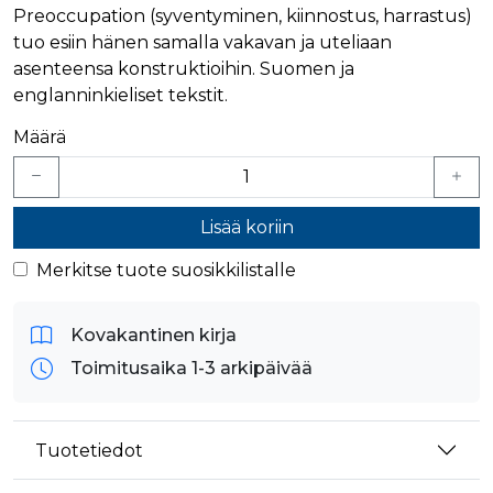
ensimmäis
Preoccupation (syventyminen, kiinnostus, harrastus)
osapuolen
eväste, joka
tuo esiin hänen samalla vakavan ja uteliaan
varmistaa 
asenteensa konstruktioihin. Suomen ja
verkkosivus
moitteetto
englanninkieliset tekstit.
toiminnan.
personalization_id
1 vuosi 1
Tämä eväst
Twitter Inc.
Määrä
kuukausi
välittää tiet
.twitter.com
siitä, miten
loppukäyttä
käyttää
verkkosivus
sekä
Lisää koriin
mainonnast
jonka
Merkitse tuote suosikkilistalle
loppukäyttä
saattanut n
ennen maini
verkkosivus
vierailua.
Kovakantinen kirja
bscookie
1 vuosi
Sosiaalisen
LinkedIn Corporation
Toimitusaika 1-3 arkipäivää
verkostoit
.www.linkedin.com
palvelu Lin
käyttää
sulautettuj
palvelujen
Tuotetiedot
käytön
seuraamise