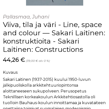
palv
www.rakennustietokauppa.fi
eväs
vier
suo
Pallasmaa, Juhani
mui
vält
Viiva, tila ja väri - Line, space
Cook
evä
toim
and colour — Sakari Laitinen:
KVSESSION
www.rakennustietokauppa.fi
Istunto
konstruktioita - Sakari
AnalyticsSyncHistory
1 kuukausi
Käyt
LinkedIn Corporation
Laitinen: Constructions
tall
.linkedin.com
ajan
synk
lms_
Hinta nyt
44,26 €
(39,00 € alv 0 %)
evä
tapa
maid
Kuvaus
li_gc
6 kuukautta
Käy
LinkedIn Corporation
asia
.linkedin.com
Sakari Laitinen (1937-2015) kuului 1950-luvun
suo
jälkipuoliskolla arkkitehtuuriopintonsa
eväs
ei-v
aloittaneeseen sukupolveen. Perusopetus
tark
tall
Teknillisen korkeakoulun Arkkitehtiosastolla oli
tuolloin Bauhaus-koulun innoittamaa ja kuvataiteen
opettajina toimivat suomalaisen modernismin