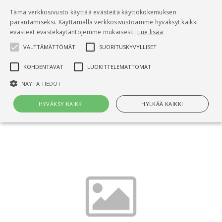
Pääsisältö
Tämä verkkosivusto käyttää evästeitä käyttökokemuksen
0
parantamiseksi. Käyttämällä verkkosivustoamme hyväksyt kaikki
tuo
evästeet evästekäytäntöjemme mukaisesti.
Lue lisää
VÄLTTÄMÄTTÖMÄT
SUORITUSKYVYLLISET
Hae
KOHDENTAVAT
LUOKITTELEMATTOMAT
Etusivu
NÄYTÄ TIEDOT
Vesihuoltoautomaation esi- ja
systeemisuunnittelu
HYVÄKSY KAIKKI
HYLKÄÄ KAIKKI
Välttämättömät
Suorituskyvylliset
Kohdentavat
Luokittelemattomat
Välttämättömät evästeet mahdollistavat verkkosivuston
perustoiminnot, kuten käyttäjän kirjautumisen ja tilinhallinnan. Sivustoa
ei voida käyttää oikein ilman Välttämättömiä evästeitä.
Nimi
Provider / Verkkotunnus
Päättymisaika
Kuv
CookieScriptConsent
1 kuukausi
Cook
CookieScript