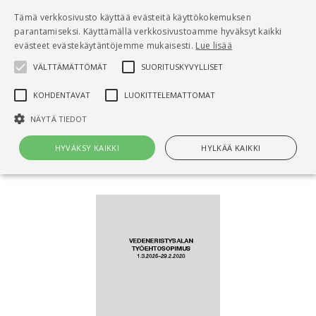
Pääsisältö
Tämä verkkosivusto käyttää evästeitä käyttökokemuksen
0
parantamiseksi. Käyttämällä verkkosivustoamme hyväksyt kaikki
tuo
evästeet evästekäytäntöjemme mukaisesti.
Lue lisää
VÄLTTÄMÄTTÖMÄT
SUORITUSKYVYLLISET
Hae
KOHDENTAVAT
LUOKITTELEMATTOMAT
Etusivu
NÄYTÄ TIEDOT
Vedeneristysalan työehtosopimus 1.3.2025-
29.2.2028
HYVÄKSY KAIKKI
HYLKÄÄ KAIKKI
Välttämättömät
Suorituskyvylliset
Kohdentavat
Luokittelemattomat
Välttämättömät evästeet mahdollistavat verkkosivuston
perustoiminnot, kuten käyttäjän kirjautumisen ja tilinhallinnan. Sivustoa
ei voida käyttää oikein ilman Välttämättömiä evästeitä.
Nimi
Provider / Verkkotunnus
Päättymisaika
Kuv
CookieScriptConsent
1 kuukausi
Cook
CookieScript