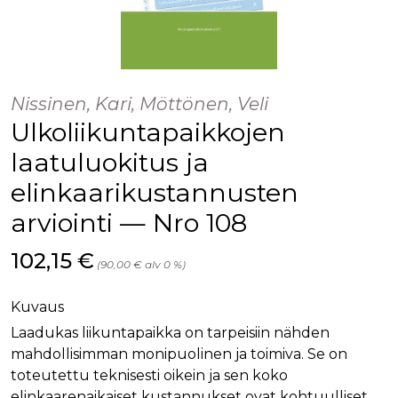
palv
www.rakennustietokauppa.fi
eväs
vier
suo
mui
vält
Cook
evä
Nissinen, Kari, Möttönen, Veli
toim
Ulkoliikuntapaikkojen
KVSESSION
www.rakennustietokauppa.fi
Istunto
laatuluokitus ja
AnalyticsSyncHistory
1 kuukausi
Käyt
LinkedIn Corporation
tall
.linkedin.com
elinkaarikustannusten
ajan
synk
lms_
arviointi — Nro 108
evä
tapa
maid
Hinta nyt
102,15 €
(90,00 € alv 0 %)
li_gc
6 kuukautta
Käy
LinkedIn Corporation
asia
.linkedin.com
suo
Kuvaus
eväs
ei-v
Laadukas liikuntapaikka on tarpeisiin nähden
tark
tall
mahdollisimman monipuolinen ja toimiva. Se on
toteutettu teknisesti oikein ja sen koko
elinkaarenaikaiset kustannukset ovat kohtuulliset.