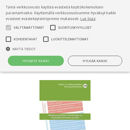
Pääsisältö
Tämä verkkosivusto käyttää evästeitä käyttökokemuksen
0
parantamiseksi. Käyttämällä verkkosivustoamme hyväksyt kaikki
tuo
evästeet evästekäytäntöjemme mukaisesti.
Lue lisää
VÄLTTÄMÄTTÖMÄT
SUORITUSKYVYLLISET
Hae
KOHDENTAVAT
LUOKITTELEMATTOMAT
Etusivu
NÄYTÄ TIEDOT
Ulkoliikuntapaikkojen laatuluokitus ja
elinkaarikustannusten arviointi
HYVÄKSY KAIKKI
HYLKÄÄ KAIKKI
Välttämättömät
Suorituskyvylliset
Kohdentavat
Luokittelemattomat
Välttämättömät evästeet mahdollistavat verkkosivuston
perustoiminnot, kuten käyttäjän kirjautumisen ja tilinhallinnan. Sivustoa
ei voida käyttää oikein ilman Välttämättömiä evästeitä.
Nimi
Provider / Verkkotunnus
Päättymisaika
Kuv
CookieScriptConsent
1 kuukausi
Cook
CookieScript