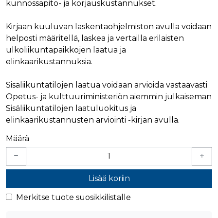
verkkosivus
kunnossapito- ja korjauskustannukset.
käytetään
vierailijan s
yksilöimään 
evästeitä.
yksilöimällä
Kirjaan kuuluvan laskentaohjelmiston avulla voidaan
satunnaisest
IDE
1 vuosi
Tämän eväs
Google LLC
numero
on asettanu
.doubleclick.net
helposti määritellä, laskea ja vertailla erilaisten
asiakastunnu
Doubleclick,
Se sisältyy 
ulkoliikuntapaikkojen laatua ja
antaa tietoja
sivuston
miten
elinkaarikustannuksia.
sivupyyntöön
loppukäyttä
käytetään vie
käyttää
istunto- ja
verkkosivus
kampanjatie
sekä kaikist
Sisäliikuntatilojen laatua voidaan arvioida vastaavasti
laskemiseen
mainoksista
sivustojen
Opetus- ja kulttuuriministeriön aiemmin julkaiseman
jotka
analyysirapor
loppukäyttä
Sisäliikuntatilojen laatuluokitus ja
saattanut n
ennen viera
elinkaarikustannusten arviointi -kirjan avulla.
mainitussa
verkkosivus
Määrä
bcookie
1 vuosi
Tämä on
Microsoft Corporation
Microsoft M
.linkedin.com
ensimmäis
osapuolen 
verkkosivus
Lisää koriin
jakamiseen
sosiaalisen
median kaut
Merkitse tuote suosikkilistalle
lidc
1 päivä
Tämä on
Microsoft Corporation
Microsoft M
.linkedin.com