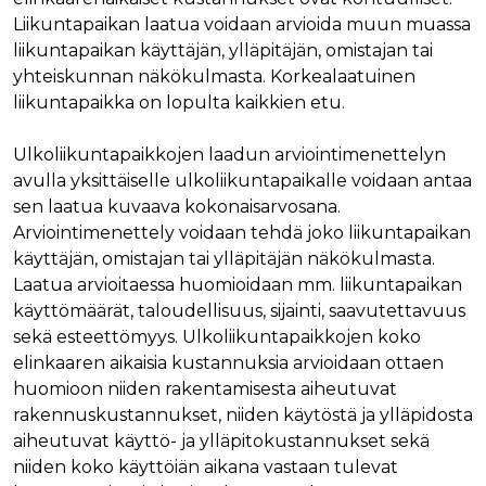
Nimi
Provider / Verkkotunnus
Päättymisaika
Kuva
Liikuntapaikan laatua voidaan arvioida muun muassa
Provider /
Nimi
Päättymisaika
Kuvaus
liikuntapaikan käyttäjän, ylläpitäjän, omistajan tai
muc_ads
.t.co
1 vuosi 1
Verkkotunnus
kuukausi
Provider /
yhteiskunnan näkökulmasta. Korkealaatuinen
Nimi
Päättymisaika
Kuvaus
_ga_8B0EQ3GCCS
.rakennustietokauppa.fi
1 vuosi 1
Google Analy
Verkkotunnus
guest_id_marketing
.twitter.com
1 vuosi 1
liikuntapaikka on lopulta kaikkien etu.
kuukausi
käyttää tätä
kuukausi
evästettä is
UserMatchHistory
1 kuukausi
Tätä eväste
LinkedIn Corporation
tilan säilytt
käytetään
.linkedin.com
guest_id_ads
.twitter.com
1 vuosi 1
Ulkoliikuntapaikkojen laadun arviointimenettelyn
kävijöiden
kuukausi
_ga_K6W62TRMZ3
.rakennustietokauppa.fi
1 vuosi 1
Tämän eväs
seuraamise
avulla yksittäiselle ulkoliikuntapaikalle voidaan antaa
kuukausi
asettanut G
jotta osuva
ln_or
www.rakennustietokauppa.fi
1 päivä
Analytics. Se
mainoksia
sen laatua kuvaava kokonaisarvosana.
tallentaa ja p
voidaan näy
yksilöllisen 
kävijän
Arviointimenettely voidaan tehdä joko liikuntapaikan
jokaiselle kä
mieltymyst
sivulle, ja sit
käyttäjän, omistajan tai ylläpitäjän näkökulmasta.
perusteella.
käytetään si
Laatua arvioitaessa huomioidaan mm. liikuntapaikan
katselujen
guest_id
1 vuosi 1
Twitter aset
Twitter Inc.
laskemiseen 
kuukausi
tämän eväs
.twitter.com
käyttömäärät, taloudellisuus, sijainti, saavutettavuus
seuraamisee
verkkosivus
sekä esteettömyys. Ulkoliikuntapaikkojen koko
kävijän
_ga
1 vuosi 1
Tämä eväste
Google LLC
tunnistamis
elinkaaren aikaisia kustannuksia arvioidaan ottaen
kuukausi
liittyy Googl
.rakennustietokauppa.fi
ja seuraami
Universal
huomioon niiden rakentamisesta aiheutuvat
Analyticsiin 
test_cookie
15 minuuttia
DoubleClick
Google LLC
on merkittä
rakennuskustannukset, niiden käytöstä ja ylläpidosta
(jonka omis
.doubleclick.net
päivitys Goo
Google) ase
aiheutuvat käyttö- ja ylläpitokustannukset sekä
yleisimmin
tämän eväs
käytettyyn
selvittääkse
niiden koko käyttöiän aikana vastaan tulevat
analytiikkap
tukeeko
Tätä evästet