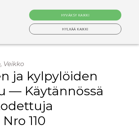
0
tuotet
HYVÄKSY KAIKKI
Hae
HYLKÄÄ KAIKKI
, Veikko
n Välttämättömiä evästeitä.
n ja kylpylöiden
lu — Käytännössä
setusten muistamiseen. On välttämätöntä, että
todettuja
s-evästeen kanssa tapahtui nimettyjen maiden
: Nro 110
ituksiin tallentamiseen