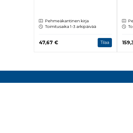
Pehmeäkantinen kirja
Pe
Toimitusaika 1-3 arkipäivää
To
Hinta nyt
Hint
47,67 €
159,
Tilaa
Tuoteluettelon loppu
Rake
Toimis
Malmin
Helsin
kirjam
www.r