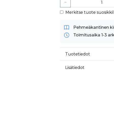
äyttäjä on saattanut nähdä ennen vierailua mainitussa verkkosivustossa.
ok käyttää toimittamaan useita mainostuotteita, kuten reaaliaikaisia tarjouksia kol
Merkitse tuote suosikkili
Pehmeäkantinen ki
Toimitusaika 1-3 ar
Tuotetiedot
Lisätiedot