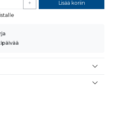
Lisää koriin
mansien osapuolien mainostajilta
stalle
rja
kipäivää