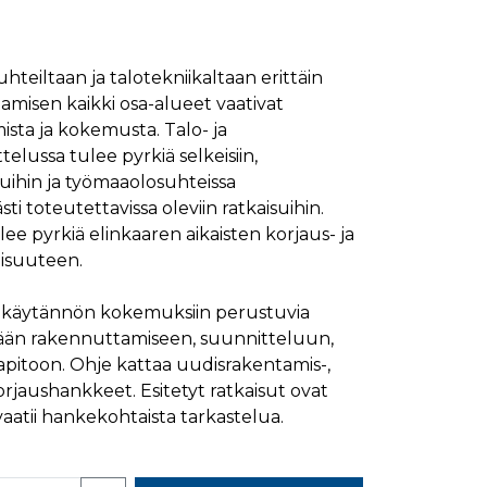
ymisaika
Kuvaus
1 kuukausi
hteiltaan ja talotekniikaltaan erittäin
1 kuukausi
ttää kävijän mieltymysten perusteella.
ntamisen kaikki osa-alueet vaativat
1 kuukausi
aiselle käydylle sivulle, ja sitä käytetään sivun
mista ja kokemusta. Talo- ja
päivä
elussa tulee pyrkiä selkeisiin,
glen yleisimmin käytettyyn analytiikkapalveluun.
uihin ja työmaaolosuhteissa
kastunnukseksi. Se sisältyy kuhunkin sivuston
ivuston vierailijan selain evästeitä.
en analyysiraporteille.
i toteutettavissa oleviin ratkaisuihin.
ee pyrkiä elinkaaren aikaisten korjaus- ja
ttää verkkosivustoa, sekä kaikista mainoksista, jotka
isuuteen.
aalisen median kautta.
än käytännön kokemuksiin perustuvia
ivuston moitteettoman toiminnan.
vään rakennuttamiseen, suunnitteluun,
pitoon. Ohje kattaa uudisrakentamis-,
nasta, jonka loppukäyttäjä on saattanut nähdä
rjaushankkeet. Esitetyt ratkaisut ovat
ä vaatii hankekohtaista tarkastelua.
uraamiseen.
ttää verkkosivustoa, sekä kaikista mainoksista, jotka