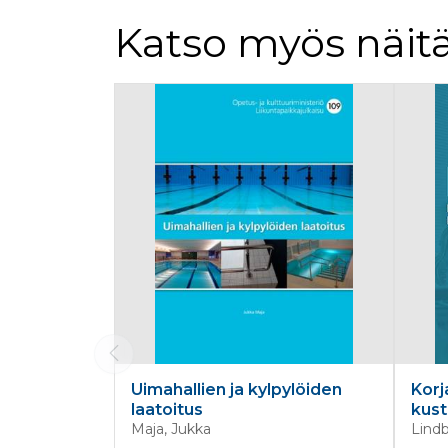
Katso myös näitä
Tuoteluettelon alku
Uimahallien ja kylpylöiden
Kor
laatoitus
kust
Maja, Jukka
Lindb