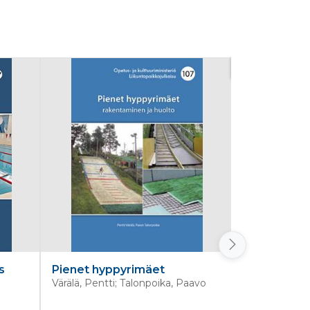
Uutuus
s
Pienet hyppyrimäet
Rakennutt
Värälä, Pentti; Talonpoika, Paavo
Junnonen, Ju
Jouko