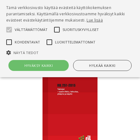
Pääsisältö
Tämä verkkosivusto käyttää evästeitä käyttökokemuksen
0
parantamiseksi. Käyttämällä verkkosivustoamme hyväksyt kaikki
tuo
evästeet evästekäytäntöjemme mukaisesti.
Lue lisää
VÄLTTÄMÄTTÖMÄT
SUORITUSKYVYLLISET
Hae
KOHDENTAVAT
LUOKITTELEMATTOMAT
Etusivu
Tulisijat
NÄYTÄ TIEDOT
HYVÄKSY KAIKKI
HYLKÄÄ KAIKKI
Välttämättömät
Suorituskyvylliset
Kohdentavat
Luokittelemattomat
Välttämättömät evästeet mahdollistavat verkkosivuston
perustoiminnot, kuten käyttäjän kirjautumisen ja tilinhallinnan. Sivustoa
ei voida käyttää oikein ilman Välttämättömiä evästeitä.
Nimi
Provider / Verkkotunnus
Päättymisaika
Kuv
CookieScriptConsent
1 kuukausi
Cook
CookieScript