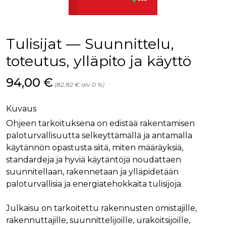
palv
www.rakennustietokauppa.fi
eväs
vier
suo
mui
Tulisijat — Suunnittelu,
vält
Cook
evä
toteutus, ylläpito ja käyttö
toim
KVSESSION
www.rakennustietokauppa.fi
Istunto
Hinta nyt
94,00 €
(82,82 € alv 0 %)
AnalyticsSyncHistory
1 kuukausi
Käyt
LinkedIn Corporation
tall
.linkedin.com
ajan
Kuvaus
synk
lms_
Ohjeen tarkoituksena on edistää rakentamisen
evä
tapa
paloturvallisuutta selkeyttämällä ja antamalla
maid
käytännön opastusta siitä, miten määräyksiä,
li_gc
6 kuukautta
Käy
LinkedIn Corporation
standardeja ja hyviä käytäntöjä noudattaen
asia
.linkedin.com
suo
suunnitellaan, rakennetaan ja ylläpidetään
eväs
paloturvallisia ja energiatehokkaita tulisijoja.
ei-v
tark
tall
Julkaisu on tarkoitettu rakennusten omistajille,
rakennuttajille, suunnittelijoille, urakoitsijoille,