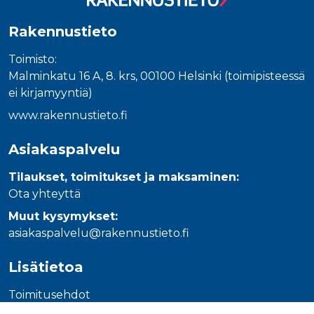
_gcl_au
3 kuukautta
Tämän eväs
Google LLC
on asettanu
.rakennustietokauppa.fi
Doubleclick,
Rakennustieto
antaa tietoja
miten
loppukäyttä
Toimisto:
käyttää
Malminkatu 16 A, 8. krs, 00100 Helsinki (toimipisteessä
verkkosivus
sekä kaikist
ei kirjamyyntiä)
mainoksista
jotka
www.rakennustieto.fi
loppukäyttä
saattanut n
ennen viera
mainitussa
Asiakaspalvelu
verkkosivus
_fbp
3 kuukautta
Facebook kä
Meta Platform Inc.
Tilaukset, toimitukset ja maksaminen:
toimittama
.rakennustietokauppa.fi
Ota yhteyttä
useita
mainostuott
kuten
Muut kysymykset:
reaaliaikaisi
asiakaspalvelu@rakennustieto.fi
tarjouksia
kolmansien
osapuolien
mainostajilt
Lisätietoa
Toimitusehdot