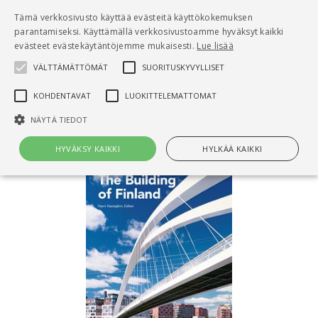
Pääsisältö
Tämä verkkosivusto käyttää evästeitä käyttökokemuksen
0
parantamiseksi. Käyttämällä verkkosivustoamme hyväksyt kaikki
tuo
evästeet evästekäytäntöjemme mukaisesti.
Lue lisää
VÄLTTÄMÄTTÖMÄT
SUORITUSKYVYLLISET
Hae
KOHDENTAVAT
LUOKITTELEMATTOMAT
Etusivu
The Building of Finland
NÄYTÄ TIEDOT
HYVÄKSY KAIKKI
HYLKÄÄ KAIKKI
Välttämättömät
Suorituskyvylliset
Kohdentavat
Luokittelemattomat
Välttämättömät evästeet mahdollistavat verkkosivuston
perustoiminnot, kuten käyttäjän kirjautumisen ja tilinhallinnan. Sivustoa
ei voida käyttää oikein ilman Välttämättömiä evästeitä.
Nimi
Provider / Verkkotunnus
Päättymisaika
Kuv
CookieScriptConsent
1 kuukausi
Cook
CookieScript