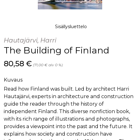
palv
www.rakennustietokauppa.fi
eväs
vier
suo
mui
vält
Sisällysluettelo
Cook
evä
toim
Hautajärvi, Harri
The Building of Finland
KVSESSION
www.rakennustietokauppa.fi
Istunto
AnalyticsSyncHistory
1 kuukausi
Käyt
LinkedIn Corporation
tall
Hinta nyt
.linkedin.com
80,58 €
(71,00 € alv 0 %)
ajan
synk
lms_
evä
Kuvaus
tapa
maid
Read how Finland was built. Led by architect Harri
Hautajärvi, experts in architecture and construction
li_gc
6 kuukautta
Käy
LinkedIn Corporation
asia
.linkedin.com
guide the reader through the history of
suo
eväs
independent Finland. This diverse nonfiction book,
ei-v
tark
with its rich range of illustrations and photographs,
tall
provides a viewpoint into the past and the future. It
explains how society and construction have