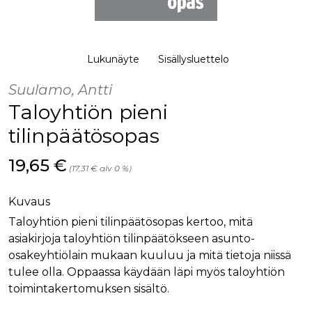
palv
www.rakennustietokauppa.fi
eväs
vier
suo
mui
vält
Lukunäyte
Sisällysluettelo
Cook
evä
toim
Suulamo, Antti
Taloyhtiön pieni
KVSESSION
www.rakennustietokauppa.fi
Istunto
AnalyticsSyncHistory
1 kuukausi
Käyt
LinkedIn Corporation
tilinpäätösopas
tall
.linkedin.com
ajan
synk
Hinta nyt
19,65 €
lms_
(17,31 € alv 0 %)
evä
tapa
maid
Kuvaus
li_gc
6 kuukautta
Käy
LinkedIn Corporation
Taloyhtiön pieni tilinpäätösopas kertoo, mitä
asia
.linkedin.com
suo
asiakirjoja taloyhtiön tilinpäätökseen asunto-
eväs
ei-v
osakeyhtiölain mukaan kuuluu ja mitä tietoja niissä
tark
tulee olla. Oppaassa käydään läpi myös taloyhtiön
tall
toimintakertomuksen sisältö.