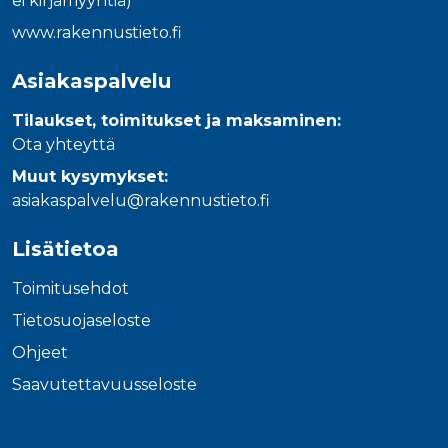
ei kirjamyyntiä)
www.rakennustieto.fi
Asiakaspalvelu
Tilaukset, toimitukset ja maksaminen:
Ota yhteyttä
Muut kysymykset:
asiakaspalvelu@rakennustieto.fi
Lisätietoa
Toimitusehdot
Tietosuojaseloste
Ohjeet
Saavutettavuusseloste