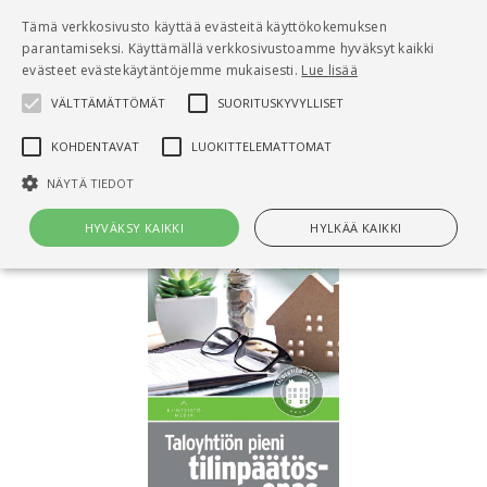
Pääsisältö
Tämä verkkosivusto käyttää evästeitä käyttökokemuksen
0
parantamiseksi. Käyttämällä verkkosivustoamme hyväksyt kaikki
tuo
evästeet evästekäytäntöjemme mukaisesti.
Lue lisää
VÄLTTÄMÄTTÖMÄT
SUORITUSKYVYLLISET
Hae
KOHDENTAVAT
LUOKITTELEMATTOMAT
Etusivu
Taloyhtiön pieni tilinpäätösopas
NÄYTÄ TIEDOT
HYVÄKSY KAIKKI
HYLKÄÄ KAIKKI
Välttämättömät
Suorituskyvylliset
Kohdentavat
Luokittelemattomat
Välttämättömät evästeet mahdollistavat verkkosivuston
perustoiminnot, kuten käyttäjän kirjautumisen ja tilinhallinnan. Sivustoa
ei voida käyttää oikein ilman Välttämättömiä evästeitä.
Nimi
Provider / Verkkotunnus
Päättymisaika
Kuv
CookieScriptConsent
1 kuukausi
Cook
CookieScript