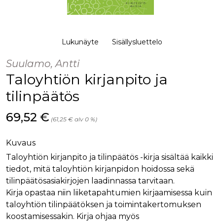
palv
www.rakennustietokauppa.fi
eväs
vier
suo
mui
vält
Lukunäyte
Sisällysluettelo
Cook
evä
toim
Suulamo, Antti
Taloyhtiön kirjanpito ja
KVSESSION
www.rakennustietokauppa.fi
Istunto
AnalyticsSyncHistory
1 kuukausi
Käyt
LinkedIn Corporation
tilinpäätös
tall
.linkedin.com
ajan
synk
Hinta nyt
69,52 €
lms_
(61,25 € alv 0 %)
evä
tapa
maid
Kuvaus
li_gc
6 kuukautta
Käy
LinkedIn Corporation
Taloyhtiön kirjanpito ja tilinpäätös -kirja sisältää kaikki
asia
.linkedin.com
suo
tiedot, mitä taloyhtiön kirjanpidon hoidossa sekä
eväs
ei-v
tilinpäätösasiakirjojen laadinnassa tarvitaan.
tark
Kirja opastaa niin liiketapahtumien kirjaamisessa kuin
tall
taloyhtiön tilinpäätöksen ja toimintakertomuksen
koostamisessakin. Kirja ohjaa myös