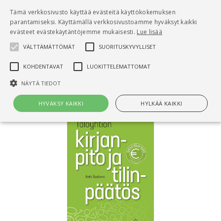
Pääsisältö
Tämä verkkosivusto käyttää evästeitä käyttökokemuksen
0
parantamiseksi. Käyttämällä verkkosivustoamme hyväksyt kaikki
tuo
evästeet evästekäytäntöjemme mukaisesti.
Lue lisää
VÄLTTÄMÄTTÖMÄT
SUORITUSKYVYLLISET
Hae
KOHDENTAVAT
LUOKITTELEMATTOMAT
Etusivu
Taloyhtiön kirjanpito ja tilinpäätös
NÄYTÄ TIEDOT
HYVÄKSY KAIKKI
HYLKÄÄ KAIKKI
Välttämättömät
Suorituskyvylliset
Kohdentavat
Luokittelemattomat
Välttämättömät evästeet mahdollistavat verkkosivuston
perustoiminnot, kuten käyttäjän kirjautumisen ja tilinhallinnan. Sivustoa
ei voida käyttää oikein ilman Välttämättömiä evästeitä.
Nimi
Provider / Verkkotunnus
Päättymisaika
Kuv
CookieScriptConsent
1 kuukausi
Cook
CookieScript