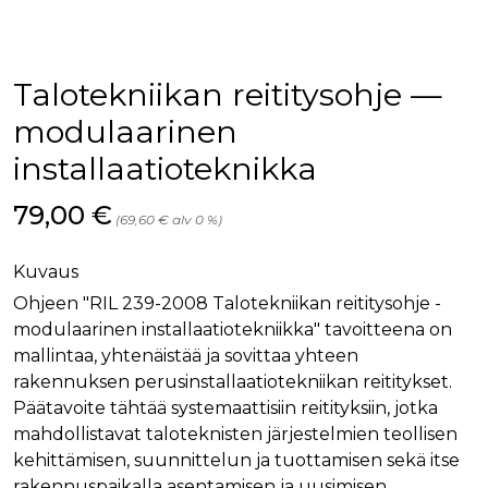
palv
www.rakennustietokauppa.fi
eväs
vier
suo
mui
Talotekniikan reititysohje —
vält
Cook
evä
modulaarinen
toim
installaatioteknikka
KVSESSION
www.rakennustietokauppa.fi
Istunto
AnalyticsSyncHistory
1 kuukausi
Käyt
LinkedIn Corporation
Hinta nyt
79,00 €
tall
.linkedin.com
(69,60 € alv 0 %)
ajan
synk
lms_
Kuvaus
evä
tapa
Ohjeen "RIL 239-2008 Talotekniikan reititysohje -
maid
modulaarinen installaatiotekniikka" tavoitteena on
li_gc
6 kuukautta
Käy
LinkedIn Corporation
asia
.linkedin.com
mallintaa, yhtenäistää ja sovittaa yhteen
suo
rakennuksen perusinstallaatiotekniikan reititykset.
eväs
ei-v
Päätavoite tähtää systemaattisiin reitityksiin, jotka
tark
tall
mahdollistavat taloteknisten järjestelmien teollisen
kehittämisen, suunnittelun ja tuottamisen sekä itse
rakennuspaikalla asentamisen ja uusimisen