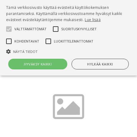
Pääsisältö
Tämä verkkosivusto käyttää evästeitä käyttökokemuksen
0
parantamiseksi. Käyttämällä verkkosivustoamme hyväksyt kaikki
tuo
evästeet evästekäytäntöjemme mukaisesti.
Lue lisää
VÄLTTÄMÄTTÖMÄT
SUORITUSKYVYLLISET
Hae
KOHDENTAVAT
LUOKITTELEMATTOMAT
Etusivu
Talotekniikan reititysohje
NÄYTÄ TIEDOT
HYVÄKSY KAIKKI
HYLKÄÄ KAIKKI
Välttämättömät
Suorituskyvylliset
Kohdentavat
Luokittelemattomat
Välttämättömät evästeet mahdollistavat verkkosivuston
perustoiminnot, kuten käyttäjän kirjautumisen ja tilinhallinnan. Sivustoa
ei voida käyttää oikein ilman Välttämättömiä evästeitä.
Nimi
Provider / Verkkotunnus
Päättymisaika
Kuv
CookieScriptConsent
1 kuukausi
Cook
CookieScript