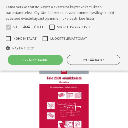
Pääsisältö
Tämä verkkosivusto käyttää evästeitä käyttökokemuksen
0
parantamiseksi. Käyttämällä verkkosivustoamme hyväksyt kaikki
tuo
evästeet evästekäytäntöjemme mukaisesti.
Lue lisää
VÄLTTÄMÄTTÖMÄT
SUORITUSKYVYLLISET
Hae
KOHDENTAVAT
LUOKITTELEMATTOMAT
Etusivu
Talo 2000 -nimikkeistö
NÄYTÄ TIEDOT
HYVÄKSY KAIKKI
HYLKÄÄ KAIKKI
Välttämättömät
Suorituskyvylliset
Kohdentavat
Luokittelemattomat
Välttämättömät evästeet mahdollistavat verkkosivuston
perustoiminnot, kuten käyttäjän kirjautumisen ja tilinhallinnan. Sivustoa
ei voida käyttää oikein ilman Välttämättömiä evästeitä.
Nimi
Provider / Verkkotunnus
Päättymisaika
Kuv
CookieScriptConsent
1 kuukausi
Cook
CookieScript