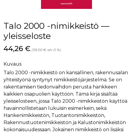
palv
www.rakennustietokauppa.fi
eväs
vier
suo
mui
Talo 2000 -nimikkeistö —
vält
Cook
evä
yleisseloste
toim
KVSESSION
www.rakennustietokauppa.fi
Istunto
Hinta nyt
44,26 €
(39,00 € alv 0 %)
AnalyticsSyncHistory
1 kuukausi
Käyt
LinkedIn Corporation
tall
.linkedin.com
ajan
Kuvaus
synk
lms_
Talo 2000 -nimikkeistö on kansallinen, rakennusalan
evä
tapa
yhteistyönä syntynyt nimikkeistöjärjestelmä. Se on
maid
rakentamisen tiedonvaihdon perusta hankkeen
li_gc
6 kuukautta
Käy
LinkedIn Corporation
kaikkien osapuolien käyttöön. Tämä kirja sisältää
asia
.linkedin.com
suo
yleisselosteen, jossa Talo 2000 -nimikkeistön käyttöä
eväs
havainnollistetaan lukuisin esimerkein, sekä
ei-v
tark
Hankenimikkeistön, Tuotantonimikkeistön,
tall
Rakennustuotenimikkeistön ja Kalustonimikkeistön
kokonaisuudessaan. Jokainen nimikkeistö on lisäksi