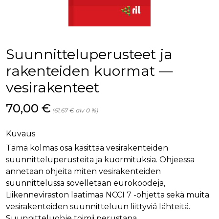
palv
www.rakennustietokauppa.fi
eväs
vier
suo
mui
vält
Cook
Suunnitteluperusteet ja
evä
toim
rakenteiden kuormat —
KVSESSION
www.rakennustietokauppa.fi
Istunto
vesirakenteet
AnalyticsSyncHistory
1 kuukausi
Käyt
LinkedIn Corporation
tall
.linkedin.com
ajan
Hinta nyt
70,00 €
synk
(61,67 € alv 0 %)
lms_
evä
tapa
Kuvaus
maid
Tämä kolmas osa käsittää vesirakenteiden
li_gc
6 kuukautta
Käy
LinkedIn Corporation
asia
.linkedin.com
suunnitteluperusteita ja kuormituksia. Ohjeessa
suo
annetaan ohjeita miten vesirakenteiden
eväs
ei-v
suunnittelussa sovelletaan eurokoodeja,
tark
tall
Liikenneviraston laatimaa NCCI 7 -ohjetta sekä muita
vesirakenteiden suunnitteluun liittyviä lähteitä.
Suunnitteluohje toimii perustana