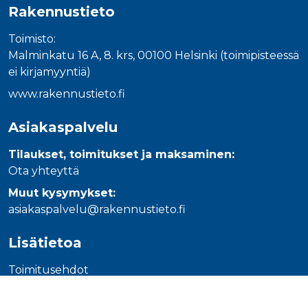
_gcl_au
3 kuukautta
Tämän eväs
Google LLC
Rakennustieto
on asettanu
.rakennustietokauppa.fi
Doubleclick,
antaa tietoja
Toimisto:
miten
Malminkatu 16 A, 8. krs, 00100 Helsinki (toimipisteessä
loppukäyttä
käyttää
ei kirjamyyntiä)
verkkosivus
sekä kaikist
www.rakennustieto.fi
mainoksista
jotka
loppukäyttä
saattanut n
Asiakaspalvelu
ennen viera
mainitussa
verkkosivus
Tilaukset, toimitukset ja maksaminen:
Ota yhteyttä
_fbp
3 kuukautta
Facebook kä
Meta Platform Inc.
toimittama
.rakennustietokauppa.fi
useita
Muut kysymykset:
mainostuott
asiakaspalvelu@rakennustieto.fi
kuten
reaaliaikaisi
tarjouksia
kolmansien
Lisätietoa
osapuolien
mainostajilt
Toimitusehdot
Tietosuojaseloste