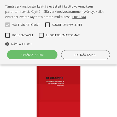
Pääsisältö
Tämä verkkosivusto käyttää evästeitä käyttökokemuksen
0
parantamiseksi. Käyttämällä verkkosivustoamme hyväksyt kaikki
tuo
evästeet evästekäytäntöjemme mukaisesti.
Lue lisää
VÄLTTÄMÄTTÖMÄT
SUORITUSKYVYLLISET
Hae
KOHDENTAVAT
LUOKITTELEMATTOMAT
Etusivu
NÄYTÄ TIEDOT
Suunnitteluperusteet ja rakenteiden kuormat
HYVÄKSY KAIKKI
HYLKÄÄ KAIKKI
Välttämättömät
Suorituskyvylliset
Kohdentavat
Luokittelemattomat
Välttämättömät evästeet mahdollistavat verkkosivuston
perustoiminnot, kuten käyttäjän kirjautumisen ja tilinhallinnan. Sivustoa
ei voida käyttää oikein ilman Välttämättömiä evästeitä.
Nimi
Provider / Verkkotunnus
Päättymisaika
Kuv
CookieScriptConsent
1 kuukausi
Cook
CookieScript