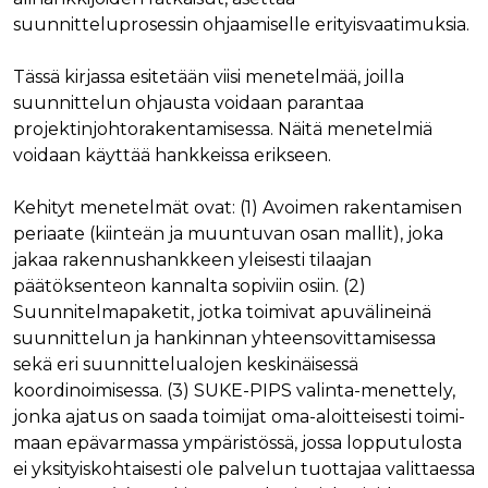
Nimi
Provider / Verkkotunnus
Päättymisaika
Kuva
suunnitteluprosessin ohjaamiselle erityisvaatimuksia.
Provider /
Nimi
Päättymisaika
Kuvaus
muc_ads
.t.co
1 vuosi 1
Verkkotunnus
kuukausi
Provider /
Tässä kirjassa esitetään viisi menetelmää, joilla
Nimi
Päättymisaika
Kuvaus
_ga_8B0EQ3GCCS
.rakennustietokauppa.fi
1 vuosi 1
Google Analy
Verkkotunnus
guest_id_marketing
.twitter.com
1 vuosi 1
suunnittelun ohjausta voidaan parantaa
kuukausi
käyttää tätä
kuukausi
evästettä is
UserMatchHistory
1 kuukausi
Tätä eväste
LinkedIn Corporation
projektinjohtorakentamisessa. Näitä menetelmiä
tilan säilytt
käytetään
.linkedin.com
guest_id_ads
.twitter.com
1 vuosi 1
voidaan käyttää hankkeissa erikseen.
kävijöiden
kuukausi
_ga_K6W62TRMZ3
.rakennustietokauppa.fi
1 vuosi 1
Tämän eväs
seuraamise
kuukausi
asettanut G
jotta osuva
ln_or
www.rakennustietokauppa.fi
1 päivä
Analytics. Se
mainoksia
Kehityt menetelmät ovat: (1) Avoimen rakentamisen
tallentaa ja p
voidaan näy
yksilöllisen 
kävijän
periaate (kiinteän ja muuntuvan osan mallit), joka
jokaiselle kä
mieltymyst
sivulle, ja sit
jakaa rakennushankkeen yleisesti tilaajan
perusteella.
käytetään si
päätöksenteon kannalta sopiviin osiin. (2)
katselujen
guest_id
1 vuosi 1
Twitter aset
Twitter Inc.
laskemiseen 
kuukausi
tämän eväs
.twitter.com
Suunnitelmapaketit, jotka toimivat apuvälineinä
seuraamisee
verkkosivus
suunnittelun ja hankinnan yhteensovittamisessa
kävijän
_ga
1 vuosi 1
Tämä eväste
Google LLC
tunnistamis
sekä eri suunnittelualojen keskinäisessä
kuukausi
liittyy Googl
.rakennustietokauppa.fi
ja seuraami
Universal
koordinoimisessa. (3) SUKE-PIPS valinta-menettely,
Analyticsiin 
test_cookie
15 minuuttia
DoubleClick
Google LLC
on merkittä
jonka ajatus on saada toimijat oma-aloitteisesti toimi-
(jonka omis
.doubleclick.net
päivitys Goo
Google) ase
maan epävarmassa ympäristössä, jossa lopputulosta
yleisimmin
tämän eväs
käytettyyn
selvittääkse
ei yksityiskohtaisesti ole palvelun tuottajaa valittaessa
analytiikkap
tukeeko
Tätä evästet