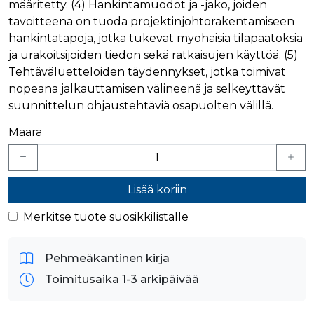
verkkosivus
määritetty. (4) Hankintamuodot ja -jako, joiden
käytetään
vierailijan s
yksilöimään 
tavoitteena on tuoda projektinjohtorakentamiseen
evästeitä.
yksilöimällä
hankintatapoja, jotka tukevat myöhäisiä tilapäätöksiä
satunnaisest
IDE
1 vuosi
Tämän eväs
Google LLC
numero
on asettanu
.doubleclick.net
ja urakoitsijoiden tiedon sekä ratkaisujen käyttöä. (5)
asiakastunnu
Doubleclick,
Se sisältyy 
Tehtäväluetteloiden täydennykset, jotka toimivat
antaa tietoja
sivuston
miten
nopeana jalkauttamisen välineenä ja selkeyttävät
sivupyyntöön
loppukäyttä
käytetään vie
käyttää
suunnittelun ohjaustehtäviä osapuolten välillä.
istunto- ja
verkkosivus
kampanjatie
sekä kaikist
laskemiseen
mainoksista
Määrä
sivustojen
jotka
analyysirapor
loppukäyttä
saattanut n
ennen viera
mainitussa
Lisää koriin
verkkosivus
bcookie
1 vuosi
Tämä on
Microsoft Corporation
Merkitse tuote suosikkilistalle
Microsoft M
.linkedin.com
ensimmäis
osapuolen 
verkkosivus
Pehmeäkantinen kirja
jakamiseen
sosiaalisen
Toimitusaika 1-3 arkipäivää
median kaut
lidc
1 päivä
Tämä on
Microsoft Corporation
Microsoft M
.linkedin.com