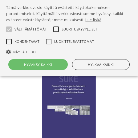
Pääsisältö
Tämä verkkosivusto käyttää evästeitä käyttökokemuksen
0
parantamiseksi. Käyttämällä verkkosivustoamme hyväksyt kaikki
tuo
evästeet evästekäytäntöjemme mukaisesti.
Lue lisää
VÄLTTÄMÄTTÖMÄT
SUORITUSKYVYLLISET
Hae
KOHDENTAVAT
LUOKITTELEMATTOMAT
Etusivu
SUKE
NÄYTÄ TIEDOT
HYVÄKSY KAIKKI
HYLKÄÄ KAIKKI
Välttämättömät
Suorituskyvylliset
Kohdentavat
Luokittelemattomat
Välttämättömät evästeet mahdollistavat verkkosivuston
perustoiminnot, kuten käyttäjän kirjautumisen ja tilinhallinnan. Sivustoa
ei voida käyttää oikein ilman Välttämättömiä evästeitä.
Nimi
Provider / Verkkotunnus
Päättymisaika
Kuv
CookieScriptConsent
1 kuukausi
Cook
CookieScript