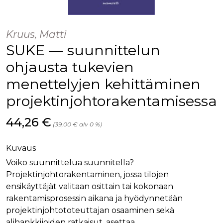
palv
www.rakennustietokauppa.fi
eväs
vier
suo
Kruus, Matti
mui
vält
SUKE — suunnittelun
Cook
evä
toim
ohjausta tukevien
KVSESSION
www.rakennustietokauppa.fi
Istunto
menettelyjen kehittäminen
AnalyticsSyncHistory
1 kuukausi
Käyt
LinkedIn Corporation
projektinjohtorakentamisessa
tall
.linkedin.com
ajan
synk
lms_
Hinta nyt
44,26 €
(39,00 € alv 0 %)
evä
tapa
maid
Kuvaus
li_gc
6 kuukautta
Käy
LinkedIn Corporation
asia
.linkedin.com
Voiko suunnittelua suunnitella?
suo
Projektinjohtorakentaminen, jossa tilojen
eväs
ei-v
ensikäyttäjät valitaan osittain tai kokonaan
tark
tall
rakentamisprosessin aikana ja hyödynnetään
projektinjohtototeuttajan osaaminen sekä
alihankkijoiden ratkaisut, asettaa