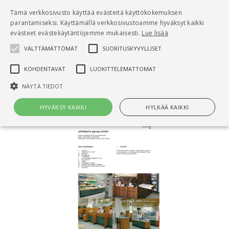
Pääsisältö
Tämä verkkosivusto käyttää evästeitä käyttökokemuksen
0
parantamiseksi. Käyttämällä verkkosivustoamme hyväksyt kaikki
tuo
evästeet evästekäytäntöjemme mukaisesti.
Lue lisää
VÄLTTÄMÄTTÖMÄT
SUORITUSKYVYLLISET
Hae
KOHDENTAVAT
LUOKITTELEMATTOMAT
Etusivu
SIT 94-610024, Apteekkikalusteet
NÄYTÄ TIEDOT
HYVÄKSY KAIKKI
HYLKÄÄ KAIKKI
Välttämättömät
Suorituskyvylliset
Kohdentavat
Luokittelemattomat
Välttämättömät evästeet mahdollistavat verkkosivuston
perustoiminnot, kuten käyttäjän kirjautumisen ja tilinhallinnan. Sivustoa
ei voida käyttää oikein ilman Välttämättömiä evästeitä.
Nimi
Provider / Verkkotunnus
Päättymisaika
Kuv
CookieScriptConsent
1 kuukausi
Cook
CookieScript