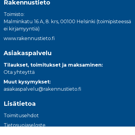
Rakennustieto
_gcl_au
3 kuukautta
Tämän eväs
Google LLC
on asettanu
.rakennustietokauppa.fi
Doubleclick,
Toimisto:
antaa tietoja
miten
Malminkatu 16 A, 8. krs, 00100 Helsinki (toimipisteessä
loppukäyttä
käyttää
ei kirjamyyntiä)
verkkosivus
sekä kaikist
www.rakennustieto.fi
mainoksista
jotka
loppukäyttä
Asiakaspalvelu
saattanut n
ennen viera
mainitussa
Tilaukset, toimitukset ja maksaminen:
verkkosivus
Ota yhteyttä
_fbp
3 kuukautta
Facebook kä
Meta Platform Inc.
toimittama
.rakennustietokauppa.fi
Muut kysymykset:
useita
mainostuott
asiakaspalvelu@rakennustieto.fi
kuten
reaaliaikaisi
tarjouksia
Lisätietoa
kolmansien
osapuolien
mainostajilt
Toimitusehdot
Tietosuojaseloste
Ohjeet