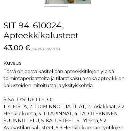
palv
www.rakennustietokauppa.fi
eväs
vier
suo
mui
SIT 94-610024,
vält
Cook
evä
Apteekkikalusteet
toim
KVSESSION
www.rakennustietokauppa.fi
Istunto
Hinta nyt
43,00 €
(34,26 € alv 0 %)
AnalyticsSyncHistory
1 kuukausi
Käyt
LinkedIn Corporation
tall
.linkedin.com
ajan
Kuvaus
synk
lms_
Tässä ohjeessa käsitellään apteekkitilojen yleisiä
evä
tapa
toimintaperiaatteita ja tilaratkaisuja sekä apteekkien
maid
kalusteiden mitoitusta ja yksityiskohtia.
li_gc
6 kuukautta
Käy
LinkedIn Corporation
asia
.linkedin.com
suo
SISÄLLYSLUETTELO:
eväs
1. YLEISTÄ, 2. TOIMINNOT JA TILAT, 2.1 Asiakkaat, 2.2
ei-v
tark
Henkilökunta, 3. TILAPINNAT, 4. TALOTEKNINEN
tall
SUUNNITTELU, 5. KALUSTEET, 5.1 Yleistä, 5.2
Asiakastilan kalusteet, 5.3 Henkilökunnan työtilojen