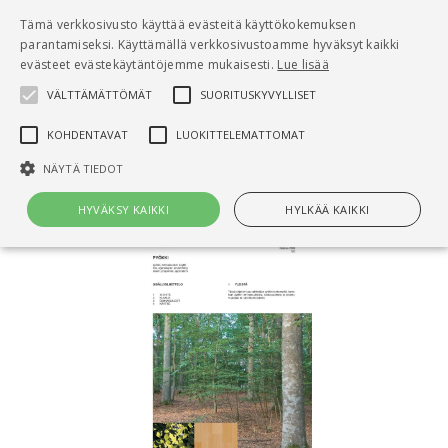
Pääsisältö
Tämä verkkosivusto käyttää evästeitä käyttökokemuksen
0
parantamiseksi. Käyttämällä verkkosivustoamme hyväksyt kaikki
tuo
evästeet evästekäytäntöjemme mukaisesti.
Lue lisää
VÄLTTÄMÄTTÖMÄT
SUORITUSKYVYLLISET
Hae
KOHDENTAVAT
LUOKITTELEMATTOMAT
Etusivu
SIT 24-610040, Pyökki
NÄYTÄ TIEDOT
HYVÄKSY KAIKKI
HYLKÄÄ KAIKKI
Välttämättömät
Suorituskyvylliset
Kohdentavat
Luokittelemattomat
Välttämättömät evästeet mahdollistavat verkkosivuston
perustoiminnot, kuten käyttäjän kirjautumisen ja tilinhallinnan. Sivustoa
ei voida käyttää oikein ilman Välttämättömiä evästeitä.
Nimi
Provider / Verkkotunnus
Päättymisaika
Kuv
CookieScriptConsent
1 kuukausi
Cook
CookieScript