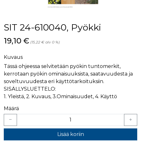
palv
www.rakennustietokauppa.fi
eväs
vier
suo
mui
SIT 24-610040, Pyökki
vält
Cook
evä
Hinta nyt
19,10 €
toim
(15,22 € alv 0 %)
KVSESSION
www.rakennustietokauppa.fi
Istunto
Kuvaus
AnalyticsSyncHistory
1 kuukausi
Käyt
LinkedIn Corporation
tall
.linkedin.com
Tässä ohjeessa selvitetään pyökin tuntomerkit,
ajan
synk
kerrotaan pyökin ominaisuuksista, saatavuudesta ja
lms_
evä
soveltuvuudesta eri käyttötarkoituksiin.
tapa
maid
SISÄLLYSLUETTELO:
1. Yleistä, 2. Kuvaus, 3.Ominaisuudet, 4. Käyttö
li_gc
6 kuukautta
Käy
LinkedIn Corporation
asia
.linkedin.com
suo
Määrä
eväs
ei-v
tark
tall
Lisää koriin