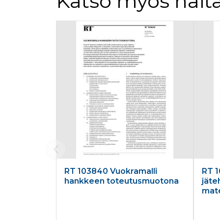
Katso myös näitä
Tuoteluettelon alku
RT 103840 Vuokramalli
RT 1
hankkeen toteutusmuotona
jäte
mate