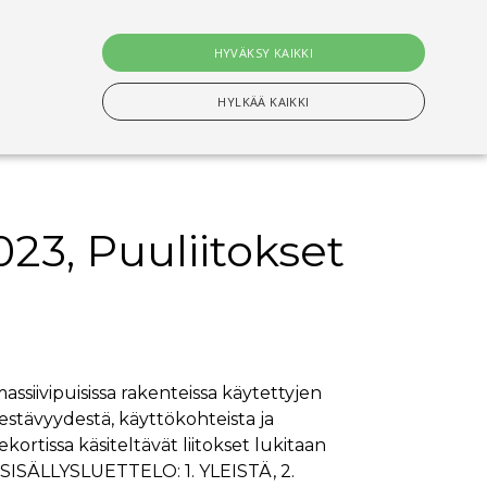
0
tuotet
HYVÄKSY KAIKKI
Hae
HYLKÄÄ KAIKKI
023, Puuliitokset
n Välttämättömiä evästeitä.
setusten muistamiseen. On välttämätöntä, että
s-evästeen kanssa tapahtui nimettyjen maiden
ssiivipuisissa rakenteissa käytettyjen
kestävyydestä, käyttökohteista ja
ituksiin tallentamiseen
kortissa käsiteltävät liitokset lukitaan
. SISÄLLYSLUETTELO: 1. YLEISTÄ, 2.