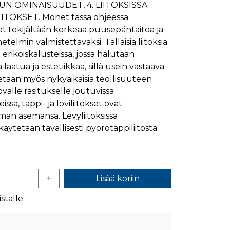
UUN OMINAISUUDET, 4. LIITOKSISSA
ymisaika
Kuvaus
IITOKSET. Monet tässä ohjeessa
1 kuukausi
ivat tekijältään korkeaa puusepäntaitoa ja
telmin valmistettavaksi. Tällaisia liitoksia
1 kuukausi
ttää kävijän mieltymysten perusteella.
erikoiskalusteissa, jossa halutaan
1 kuukausi
aiselle käydylle sivulle, ja sitä käytetään sivun
aatua ja estetiikkaa, sillä usein vastaava
päivä
etaan myös nykyaikaisia teollisuuteen
glen yleisimmin käytettyyn analytiikkapalveluun.
kastunnukseksi. Se sisältyy kuhunkin sivuston
ivuston vierailijan selain evästeitä.
Kovalle rasitukselle joutuvissa
en analyysiraporteille.
sa, tappi- ja loviliitokset ovat
ttää verkkosivustoa, sekä kaikista mainoksista, jotka
an asemansa. Levyliitoksissa
ytetään tavallisesti pyörötappiliitosta
aalisen median kautta.
ivuston moitteettoman toiminnan.
Lisää koriin
nasta, jonka loppukäyttäjä on saattanut nähdä
stalle
uraamiseen.
ttää verkkosivustoa, sekä kaikista mainoksista, jotka