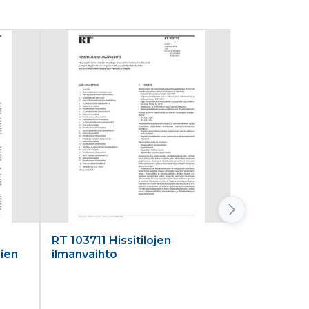
RT 103711 Hissitilojen
RT 103787 
mien
ilmanvaihto
kunnossapi
muutostyöi
laatiminen