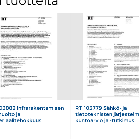
 tuotteita
03882 Infrarakentamisen
RT 103779 Sähkö- ja
huolto ja
tietoteknisten järjestel
riaalitehokkuus
kuntoarvio ja -tutkimus