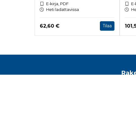
E-kirja, PDF
E-
Heti ladattavissa
He
Hinta nyt
Hint
62,60 €
101,
Tilaa
Tuoteluettelon loppu
Rake
Toimis
Malmin
Helsin
kirjam
www.r