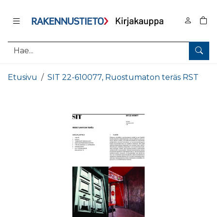
Pääsisältö
0
tuo
Hae
Etusivu
SIT 22-610077, Ruostumaton teräs RST