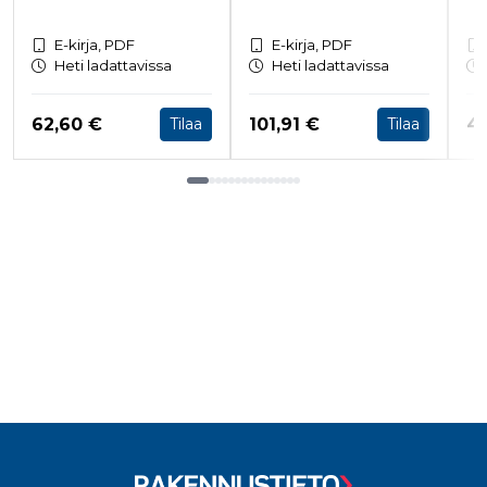
E-kirja, PDF
E-kirja, PDF
Heti ladattavissa
Heti ladattavissa
Hinta nyt
Hinta nyt
Hi
62,60 €
101,91 €
4
Tilaa
Tilaa
Tuoteluettelon loppu