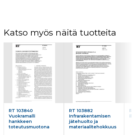
Katso myös näitä tuotteita
Tuoteluettelon alku
RT 103840
RT 103882
RT
Vuokramalli
Infrarakentamisen
il
hankkeen
jätehuolto ja
toteutusmuotona
materiaalitehokkuus