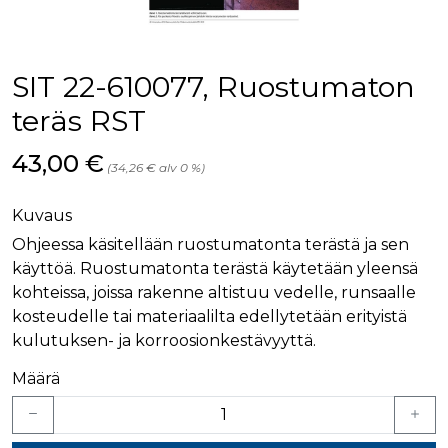
SIT 22-610077, Ruostumaton
teräs RST
Hinta nyt
43,00 €
(34,26 € alv 0 %)
Kuvaus
Ohjeessa käsitellään ruostumatonta terästä ja sen
käyttöä. Ruostumatonta terästä käytetään yleensä
kohteissa, joissa rakenne altistuu vedelle, runsaalle
kosteudelle tai materiaalilta edellytetään erityistä
kulutuksen- ja korroosionkestävyyttä.
Määrä