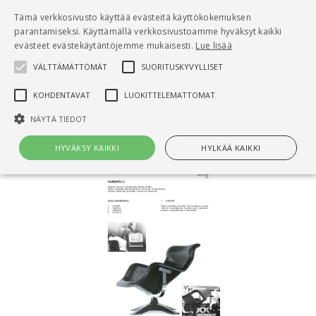
Pääsisältö
Tämä verkkosivusto käyttää evästeitä käyttökokemuksen
0
parantamiseksi. Käyttämällä verkkosivustoamme hyväksyt kaikki
tuo
evästeet evästekäytäntöjemme mukaisesti.
Lue lisää
VÄLTTÄMÄTTÖMÄT
SUORITUSKYVYLLISET
Hae
KOHDENTAVAT
LUOKITTELEMATTOMAT
Etusivu
SIT 01-610042, Karuselli
NÄYTÄ TIEDOT
HYVÄKSY KAIKKI
HYLKÄÄ KAIKKI
Välttämättömät
Suorituskyvylliset
Kohdentavat
Luokittelemattomat
Välttämättömät evästeet mahdollistavat verkkosivuston
perustoiminnot, kuten käyttäjän kirjautumisen ja tilinhallinnan. Sivustoa
ei voida käyttää oikein ilman Välttämättömiä evästeitä.
Nimi
Provider / Verkkotunnus
Päättymisaika
Kuv
CookieScriptConsent
1 kuukausi
Cook
CookieScript