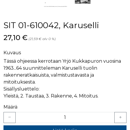
palv
www.rakennustietokauppa.fi
eväs
vier
suo
mui
SIT 01-610042, Karuselli
vält
Cook
evä
Hinta nyt
27,10 €
toim
(21,59 € alv 0 %)
KVSESSION
www.rakennustietokauppa.fi
Istunto
Kuvaus
AnalyticsSyncHistory
1 kuukausi
Käyt
LinkedIn Corporation
tall
.linkedin.com
Tässä ohjeessa kerrotaan Yrjö Kukkapuron vuosina
ajan
synk
1963...64 suunnitteleman Karuselli tuolin
lms_
evä
rakenneratkaisuista, valmistustavasta ja
tapa
maid
mitoituksesta.
Sisällysluettelo:
li_gc
6 kuukautta
Käy
LinkedIn Corporation
asia
.linkedin.com
Yleistä, 2. Taustaa, 3. Rakenne, 4. Mitoitus.
suo
eväs
ei-v
Määrä
tark
tall