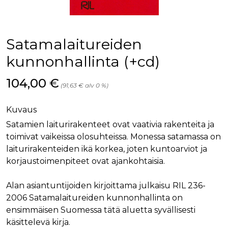
palv
www.rakennustietokauppa.fi
eväs
vier
suo
mui
Satamalaitureiden
vält
Cook
evä
kunnonhallinta (+cd)
toim
KVSESSION
www.rakennustietokauppa.fi
Istunto
Hinta nyt
104,00 €
(91,63 € alv 0 %)
AnalyticsSyncHistory
1 kuukausi
Käyt
LinkedIn Corporation
tall
.linkedin.com
ajan
Kuvaus
synk
lms_
Satamien laiturirakenteet ovat vaativia rakenteita ja
evä
tapa
toimivat vaikeissa olosuhteissa. Monessa satamassa on
maid
laiturirakenteiden ikä korkea, joten kuntoarviot ja
li_gc
6 kuukautta
Käy
LinkedIn Corporation
korjaustoimenpiteet ovat ajankohtaisia.
asia
.linkedin.com
suo
eväs
Alan asiantuntijoiden kirjoittama julkaisu RIL 236-
ei-v
tark
2006 Satamalaitureiden kunnonhallinta on
tall
ensimmäisen Suomessa tätä aluetta syvällisesti
käsittelevä kirja.