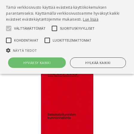
Pääsisältö
Tämä verkkosivusto käyttää evästeitä käyttökokemuksen
0
parantamiseksi. Käyttämällä verkkosivustoamme hyväksyt kaikki
tuo
evästeet evästekäytäntöjemme mukaisesti.
Lue lisää
VÄLTTÄMÄTTÖMÄT
SUORITUSKYVYLLISET
Hae
KOHDENTAVAT
LUOKITTELEMATTOMAT
Etusivu
Satamalaitureiden kunnonhallinta (+cd)
NÄYTÄ TIEDOT
HYVÄKSY KAIKKI
HYLKÄÄ KAIKKI
Välttämättömät
Suorituskyvylliset
Kohdentavat
Luokittelemattomat
Välttämättömät evästeet mahdollistavat verkkosivuston
perustoiminnot, kuten käyttäjän kirjautumisen ja tilinhallinnan. Sivustoa
ei voida käyttää oikein ilman Välttämättömiä evästeitä.
Nimi
Provider / Verkkotunnus
Päättymisaika
Kuv
CookieScriptConsent
1 kuukausi
Cook
CookieScript