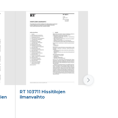
RT 103711 Hissitilojen
RT 103787 
mien
ilmanvaihto
kunnossapi
muutostyöi
laatiminen