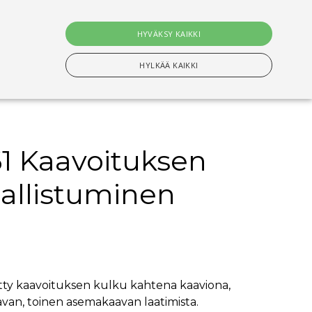
0
tuotet
HYVÄKSY KAIKKI
Hae
HYLKÄÄ KAIKKI
61 Kaavoituksen
n Välttämättömiä evästeitä.
sallistuminen
setusten muistamiseen. On välttämätöntä, että
s-evästeen kanssa tapahtui nimettyjen maiden
ituksiin tallentamiseen
etty kaavoituksen kulku kahtena kaaviona,
aavan, toinen asemakaavan laatimista.