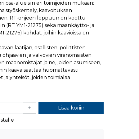
ri osa-alueisiin eri toimijoiden mukaan:
ymisaika
Kuvaus
maistyöskentely, kaavoituksen
1 kuukausi
inen. RT-ohjeen loppuun on koottu
in (RT YM1-21275) sekä maankäyttö- ja
1 kuukausi
ttää kävijän mieltymysten perusteella.
-21276) kohdat, joihin kaavioissa on
1 kuukausi
aiselle käydylle sivulle, ja sitä käytetään sivun
päivä
van laatijan, osallisten, poliittisten
glen yleisimmin käytettyyn analytiikkapalveluun.
kastunnukseksi. Se sisältyy kuhunkin sivuston
ivuston vierailijan selain evästeitä.
a ohjaavien ja valvovien viranomaisten
en analyysiraporteille.
een maanomistajat ja ne, joiden asumiseen,
ttää verkkosivustoa, sekä kaikista mainoksista, jotka
ihin kaava saattaa huomattavasti
 ja yhteisöt, joiden toimialaa
aalisen median kautta.
ivuston moitteettoman toiminnan.
Lisää koriin
nasta, jonka loppukäyttäjä on saattanut nähdä
stalle
uraamiseen.
ttää verkkosivustoa, sekä kaikista mainoksista, jotka