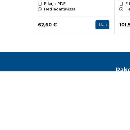
E-kirja, PDF
E-
Heti ladattavissa
He
Hinta nyt
Hint
62,60 €
101,
Tilaa
Tuoteluettelon loppu
Rake
Toimis
Malmin
Helsin
kirjam
www.r