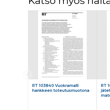
Katso myös näitä
Tuoteluettelon alku
RT 103840 Vuokramalli
RT 1
hankkeen toteutusmuotona
jäte
mate