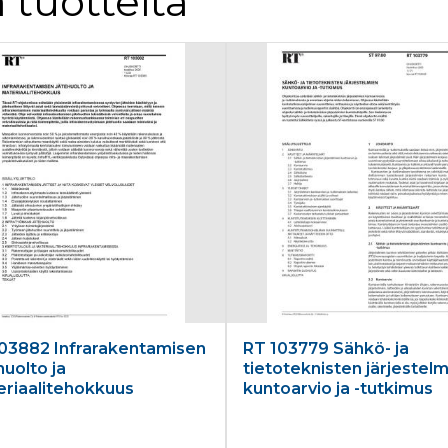
 tuotteita
03882 Infrarakentamisen
RT 103779 Sähkö- ja
huolto ja
tietoteknisten järjestel
riaalitehokkuus
kuntoarvio ja -tutkimus