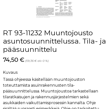
palv
www.rakennustietokauppa.fi
eväs
vier
suo
mui
vält
Cook
evä
toim
RT 93-11232 Muuntojousto
KVSESSION
www.rakennustietokauppa.fi
Istunto
asuntosuunnittelussa. Tila- ja
AnalyticsSyncHistory
1 kuukausi
Käyt
LinkedIn Corporation
pääsuunnittelu
tall
.linkedin.com
ajan
synk
lms_
Hinta nyt
74,50 €
(59,36 € alv 0 %)
evä
tapa
maid
Kuvaus
li_gc
6 kuukautta
Käy
LinkedIn Corporation
asia
.linkedin.com
Tässä ohjeessa käsitellään muuntojouston
suo
toteuttamista asuinrakennusten tila-
eväs
ei-v
pääsuunnittelussa. Muuntojoustoa tarkastellaan
tark
tall
tilaratkaisujen ja rakennusjärjestelmien sekä
asukkaiden vaikuttamisprosessin kannalta. Ohje
sisältää runsaasti esimerkkejä. Ohje on tarkoitettu