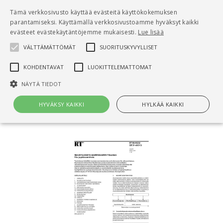
Pääsisältö
Tämä verkkosivusto käyttää evästeitä käyttökokemuksen
0
parantamiseksi. Käyttämällä verkkosivustoamme hyväksyt kaikki
tuo
evästeet evästekäytäntöjemme mukaisesti.
Lue lisää
VÄLTTÄMÄTTÖMÄT
SUORITUSKYVYLLISET
Hae
KOHDENTAVAT
LUOKITTELEMATTOMAT
Etusivu
NÄYTÄ TIEDOT
RT 93-11232 Muuntojousto
asuntosuunnittelussa. Tila- ja pääsuunnittelu
HYVÄKSY KAIKKI
HYLKÄÄ KAIKKI
Välttämättömät
Suorituskyvylliset
Kohdentavat
Luokittelemattomat
Välttämättömät evästeet mahdollistavat verkkosivuston
perustoiminnot, kuten käyttäjän kirjautumisen ja tilinhallinnan. Sivustoa
ei voida käyttää oikein ilman Välttämättömiä evästeitä.
Nimi
Provider / Verkkotunnus
Päättymisaika
Kuv
CookieScriptConsent
1 kuukausi
Cook
CookieScript