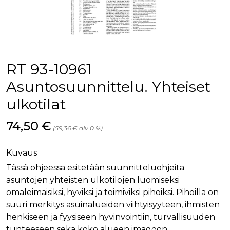
palv
www.rakennustietokauppa.fi
eväs
vier
suo
mui
vält
Cook
evä
toim
RT 93-10961
KVSESSION
www.rakennustietokauppa.fi
Istunto
Asuntosuunnittelu. Yhteiset
AnalyticsSyncHistory
1 kuukausi
Käyt
LinkedIn Corporation
ulkotilat
tall
.linkedin.com
ajan
synk
lms_
Hinta nyt
74,50 €
(59,36 € alv 0 %)
evä
tapa
maid
Kuvaus
li_gc
6 kuukautta
Käy
LinkedIn Corporation
asia
.linkedin.com
Tässä ohjeessa esitetään suunnitteluohjeita
suo
asuntojen yhteisten ulkotilojen luomiseksi
eväs
ei-v
omaleimaisiksi, hyviksi ja toimiviksi pihoiksi. Pihoilla on
tark
tall
suuri merkitys asuinalueiden viihtyisyyteen, ihmisten
henkiseen ja fyysiseen hyvinvointiin, turvallisuuden
tunteeseen sekä koko alueen imagoon.