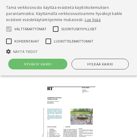
Pääsisältö
Tämä verkkosivusto käyttää evästeitä käyttökokemuksen
0
parantamiseksi. Käyttämällä verkkosivustoamme hyväksyt kaikki
tuo
evästeet evästekäytäntöjemme mukaisesti.
Lue lisää
VÄLTTÄMÄTTÖMÄT
SUORITUSKYVYLLISET
Hae
KOHDENTAVAT
LUOKITTELEMATTOMAT
Etusivu
NÄYTÄ TIEDOT
RT 93-10961 Asuntosuunnittelu. Yhteiset
ulkotilat
HYVÄKSY KAIKKI
HYLKÄÄ KAIKKI
Välttämättömät
Suorituskyvylliset
Kohdentavat
Luokittelemattomat
Välttämättömät evästeet mahdollistavat verkkosivuston
perustoiminnot, kuten käyttäjän kirjautumisen ja tilinhallinnan. Sivustoa
ei voida käyttää oikein ilman Välttämättömiä evästeitä.
Nimi
Provider / Verkkotunnus
Päättymisaika
Kuv
CookieScriptConsent
1 kuukausi
Cook
CookieScript