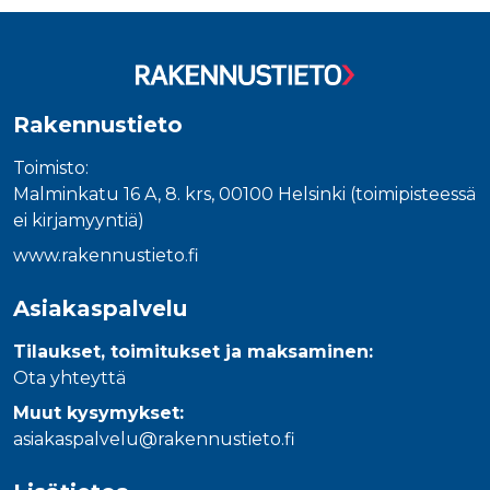
_gcl_au
3 kuukautta
Tämän eväs
Google LLC
on asettanu
.rakennustietokauppa.fi
Doubleclick,
antaa tietoja
miten
loppukäyttä
käyttää
verkkosivus
Rakennustieto
sekä kaikist
mainoksista
jotka
Toimisto:
loppukäyttä
Malminkatu 16 A, 8. krs, 00100 Helsinki (toimipisteessä
saattanut n
ennen viera
ei kirjamyyntiä)
mainitussa
verkkosivus
www.rakennustieto.fi
_fbp
3 kuukautta
Facebook kä
Meta Platform Inc.
toimittama
.rakennustietokauppa.fi
useita
Asiakaspalvelu
mainostuott
kuten
reaaliaikaisi
Tilaukset, toimitukset ja maksaminen:
tarjouksia
Ota yhteyttä
kolmansien
osapuolien
mainostajilt
Muut kysymykset:
asiakaspalvelu@rakennustieto.fi