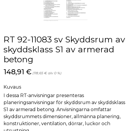
palv
www.rakennustietokauppa.fi
eväs
vier
suo
mui
vält
Cook
evä
toim
RT 92-11083 sv Skyddsrum av
KVSESSION
www.rakennustietokauppa.fi
Istunto
skyddsklass S1 av armerad
AnalyticsSyncHistory
1 kuukausi
Käyt
LinkedIn Corporation
betong
tall
.linkedin.com
ajan
synk
lms_
Hinta nyt
148,91 €
(118,65 € alv 0 %)
evä
tapa
maid
Kuvaus
li_gc
6 kuukautta
Käy
LinkedIn Corporation
asia
.linkedin.com
I dessa RT-anvisningar presenteras
suo
planeringsanvisningar för skyddsrum av skyddsklass
eväs
ei-v
S1 av armerad betong. Anvisningarna omfattar
tark
tall
skyddsrummets dimensioner, allmänna planering,
konstruktioner, ventilation, dörrar, luckor och
utrustning.