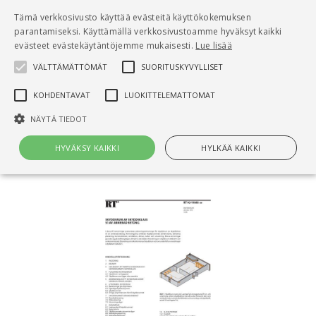
Pääsisältö
Tämä verkkosivusto käyttää evästeitä käyttökokemuksen
0
parantamiseksi. Käyttämällä verkkosivustoamme hyväksyt kaikki
tuo
evästeet evästekäytäntöjemme mukaisesti.
Lue lisää
VÄLTTÄMÄTTÖMÄT
SUORITUSKYVYLLISET
Hae
KOHDENTAVAT
LUOKITTELEMATTOMAT
Etusivu
NÄYTÄ TIEDOT
RT 92-11083 sv Skyddsrum av skyddsklass S1 av
armerad betong
HYVÄKSY KAIKKI
HYLKÄÄ KAIKKI
Välttämättömät
Suorituskyvylliset
Kohdentavat
Luokittelemattomat
Välttämättömät evästeet mahdollistavat verkkosivuston
perustoiminnot, kuten käyttäjän kirjautumisen ja tilinhallinnan. Sivustoa
ei voida käyttää oikein ilman Välttämättömiä evästeitä.
Nimi
Provider / Verkkotunnus
Päättymisaika
Kuv
CookieScriptConsent
1 kuukausi
Cook
CookieScript