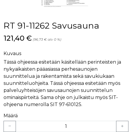
RT 91-11262 Savusauna
Hinta nyt
121,40 €
(96,73 € alv 0 %)
Kuvaus
Tässä ohjeessa esitetään käsitellään perinteisten ja
nykyaikaisten pääasiassa perhesaunojen
suunnittelua ja rakentamista sekä savukiukaan
suunnitteluohjeita. Tässä ohjeessa esitetään myös
palveluyhteisöjen savusaunojen suunnittelun
ominaispiirteitä. Sama ohje on julkaistu myös SIT-
ohjeena numerolla SIT 97-610125.
Määrä