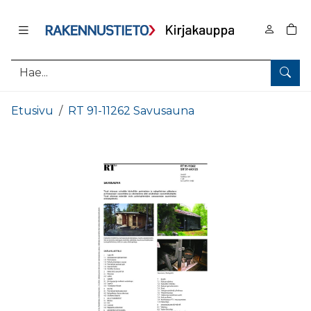
Pääsisältö
0
tuo
Hae
Etusivu
RT 91-11262 Savusauna