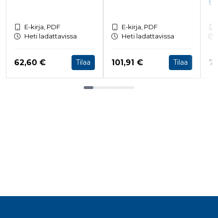
tu
E-kirja, PDF
E-kirja, PDF
Heti ladattavissa
Heti ladattavissa
Hinta nyt
Hinta nyt
Hi
62,60 €
101,91 €
78
Tilaa
Tilaa
Tuoteluettelon loppu