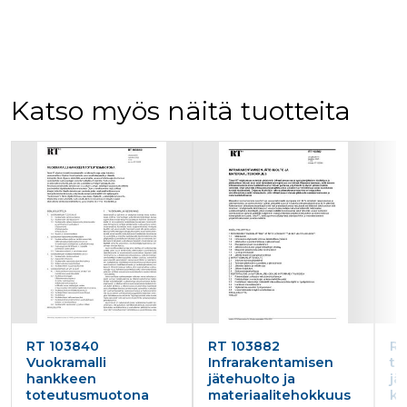
Katso myös näitä tuotteita
Tuoteluettelon alku
RT 103840
RT 103882
RT
Vuokramalli
Infrarakentamisen
ti
hankkeen
jätehuolto ja
jä
toteutusmuotona
materiaalitehokkuus
ku