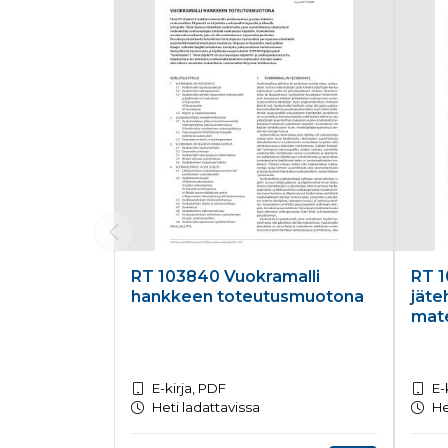
RT 103840 Vuokramalli
RT 1
hankkeen toteutusmuotona
jäte
mate
E-kirja, PDF
E-
Heti ladattavissa
He