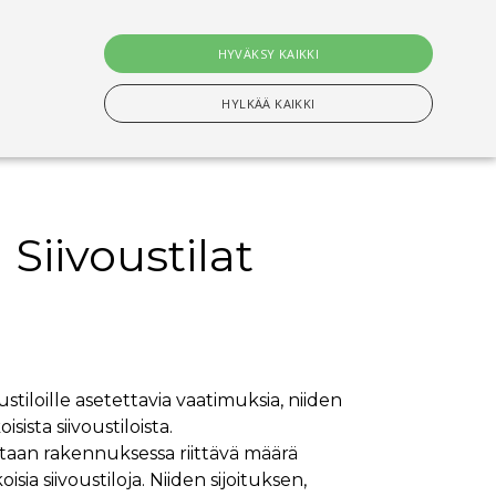
0
tuotet
HYVÄKSY KAIKKI
Hae
HYLKÄÄ KAIKKI
 Siivoustilat
n Välttämättömiä evästeitä.
setusten muistamiseen. On välttämätöntä, että
s-evästeen kanssa tapahtui nimettyjen maiden
stiloille asetettavia vaatimuksia, niiden
sista siivoustiloista.
ituksiin tallentamiseen
tetaan rakennuksessa riittävä määrä
ia siivoustiloja. Niiden sijoituksen,