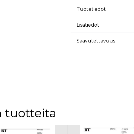
äyttäjä on saattanut nähdä ennen vierailua mainitussa verkkosivustossa.
Tuotetiedot
ok käyttää toimittamaan useita mainostuotteita, kuten reaaliaikaisia tarjouksia kol
Lisätiedot
Saavutettavuus
 tuotteita