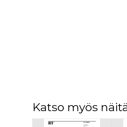
loppuk
.rakennustietokauppa.fi
_fbp
3 kuukautta
Facebo
Meta Platform Inc.
.rakennustietokauppa.fi
Katso myös näitä
Tuoteluettelon alku