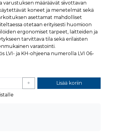
a varustuksen määräävät siivottavan
ymisaika
Kuvaus
 käytettävät koneet ja menetelmät sekä
1 kuukausi
ötarkoituksen asettamat mahdolliset
niteltaessa otetaan erityisesti huomioon
1 kuukausi
ttää kävijän mieltymysten perusteella.
ilöiden ergonomiset tarpeet, laitteiden ja
1 kuukausi
aiselle käydylle sivulle, ja sitä käytetään sivun
tykseen tarvittava tila sekä erilaisten
päivä
enmukainen varastointi.
glen yleisimmin käytettyyn analytiikkapalveluun.
kastunnukseksi. Se sisältyy kuhunkin sivuston
ivuston vierailijan selain evästeitä.
ös LVI- ja KH-ohjeena numerolla LVI 06-
en analyysiraporteille.
ttää verkkosivustoa, sekä kaikista mainoksista, jotka
aalisen median kautta.
Lisää koriin
ivuston moitteettoman toiminnan.
stalle
nasta, jonka loppukäyttäjä on saattanut nähdä
uraamiseen.
ttää verkkosivustoa, sekä kaikista mainoksista, jotka