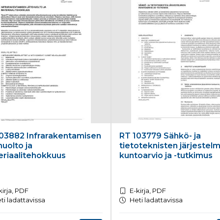
03882 Infrarakentamisen
RT 103779 Sähkö- ja
huolto ja
tietoteknisten järjestel
riaalitehokkuus
kuntoarvio ja -tutkimus
kirja, PDF
E-kirja, PDF
ti ladattavissa
Heti ladattavissa