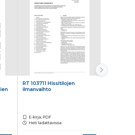
RT 103711 Hissitilojen
RT 103787 
mien
ilmanvaihto
kunnossapi
muutostyöi
laatiminen
E-kirja, PDF
E-kirja, PD
Heti ladattavissa
Heti ladatt