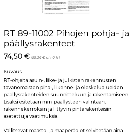
palv
www.rakennustietokauppa.fi
eväs
vier
suo
mui
vält
Cook
RT 89-11002 Pihojen pohja- ja
evä
toim
päällysrakenteet
KVSESSION
www.rakennustietokauppa.fi
Istunto
Hinta nyt
74,50 €
AnalyticsSyncHistory
1 kuukausi
Käyt
LinkedIn Corporation
(59,36 € alv 0 %)
tall
.linkedin.com
ajan
synk
lms_
Kuvaus
evä
tapa
RT-ohjeita asuin-, liike- ja julkisten rakennusten
maid
tavanomaisten piha-, liikenne- ja oleskelualueiden
li_gc
6 kuukautta
Käy
LinkedIn Corporation
päällysrakenteiden suunnitteluun ja rakentamiseen.
asia
.linkedin.com
suo
Lisäksi esitetään mm. päällysteen valintaan,
eväs
rakennekerroksiin ja liittyviin pintarakenteisiin
ei-v
tark
asetettuja vaatimuksia.
tall
Vallitsevat maasto- ja maaperäolot selvitetään aina