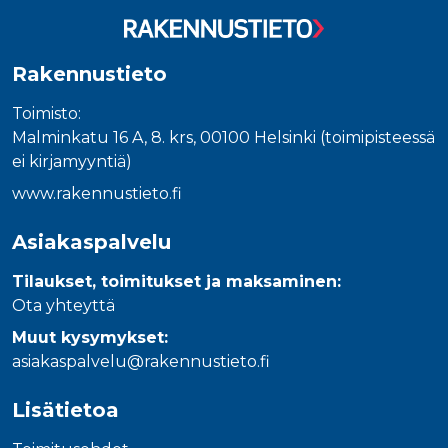
_gcl_au
3 kuukautta
Tämän eväs
Google LLC
on asettanu
.rakennustietokauppa.fi
Doubleclick,
antaa tietoja
miten
Rakennustieto
loppukäyttä
käyttää
verkkosivus
Toimisto:
sekä kaikist
mainoksista
Malminkatu 16 A, 8. krs, 00100 Helsinki (toimipisteessä
jotka
ei kirjamyyntiä)
loppukäyttä
saattanut n
ennen viera
www.rakennustieto.fi
mainitussa
verkkosivus
Asiakaspalvelu
_fbp
3 kuukautta
Facebook kä
Meta Platform Inc.
toimittama
.rakennustietokauppa.fi
useita
Tilaukset, toimitukset ja maksaminen:
mainostuott
Ota yhteyttä
kuten
reaaliaikaisi
tarjouksia
Muut kysymykset:
kolmansien
asiakaspalvelu@rakennustieto.fi
osapuolien
mainostajilt
Lisätietoa