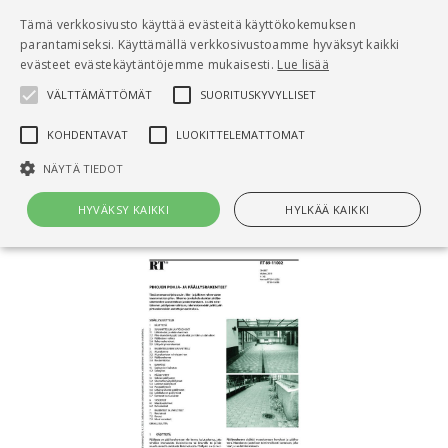
Pääsisältö
Tämä verkkosivusto käyttää evästeitä käyttökokemuksen
0
parantamiseksi. Käyttämällä verkkosivustoamme hyväksyt kaikki
tuo
evästeet evästekäytäntöjemme mukaisesti.
Lue lisää
VÄLTTÄMÄTTÖMÄT
SUORITUSKYVYLLISET
Hae
KOHDENTAVAT
LUOKITTELEMATTOMAT
Etusivu
NÄYTÄ TIEDOT
RT 89-11002 Pihojen pohja- ja päällysrakenteet
HYVÄKSY KAIKKI
HYLKÄÄ KAIKKI
Välttämättömät
Suorituskyvylliset
Kohdentavat
Luokittelemattomat
Välttämättömät evästeet mahdollistavat verkkosivuston
perustoiminnot, kuten käyttäjän kirjautumisen ja tilinhallinnan. Sivustoa
ei voida käyttää oikein ilman Välttämättömiä evästeitä.
Nimi
Provider / Verkkotunnus
Päättymisaika
Kuv
CookieScriptConsent
1 kuukausi
Cook
CookieScript