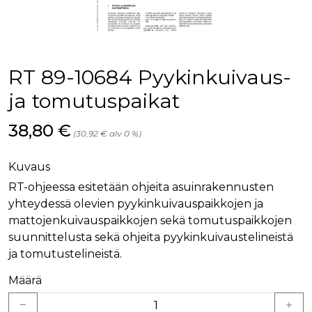
palv
www.rakennustietokauppa.fi
eväs
vier
suo
mui
vält
Cook
RT 89-10684 Pyykinkuivaus-
evä
toim
ja tomutuspaikat
KVSESSION
www.rakennustietokauppa.fi
Istunto
Hinta nyt
38,80 €
AnalyticsSyncHistory
1 kuukausi
Käyt
LinkedIn Corporation
(30,92 € alv 0 %)
tall
.linkedin.com
ajan
synk
lms_
Kuvaus
evä
tapa
RT-ohjeessa esitetään ohjeita asuinrakennusten
maid
yhteydessä olevien pyykinkuivauspaikkojen ja
li_gc
6 kuukautta
Käy
LinkedIn Corporation
mattojenkuivauspaikkojen sekä tomutuspaikkojen
asia
.linkedin.com
suo
suunnittelusta sekä ohjeita pyykinkuivaustelineistä
eväs
ja tomutustelineistä.
ei-v
tark
tall
Määrä