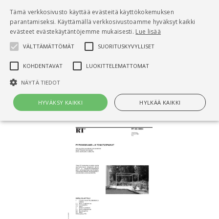
Pääsisältö
Tämä verkkosivusto käyttää evästeitä käyttökokemuksen
0
parantamiseksi. Käyttämällä verkkosivustoamme hyväksyt kaikki
tuo
evästeet evästekäytäntöjemme mukaisesti.
Lue lisää
VÄLTTÄMÄTTÖMÄT
SUORITUSKYVYLLISET
Hae
KOHDENTAVAT
LUOKITTELEMATTOMAT
Etusivu
NÄYTÄ TIEDOT
RT 89-10684 Pyykinkuivaus- ja tomutuspaikat
HYVÄKSY KAIKKI
HYLKÄÄ KAIKKI
Välttämättömät
Suorituskyvylliset
Kohdentavat
Luokittelemattomat
Välttämättömät evästeet mahdollistavat verkkosivuston
perustoiminnot, kuten käyttäjän kirjautumisen ja tilinhallinnan. Sivustoa
ei voida käyttää oikein ilman Välttämättömiä evästeitä.
Nimi
Provider / Verkkotunnus
Päättymisaika
Kuv
CookieScriptConsent
1 kuukausi
Cook
CookieScript