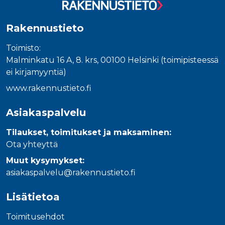
_gcl_au
3 kuukautta
Tämän eväs
Google LLC
on asettanu
.rakennustietokauppa.fi
Doubleclick,
antaa tietoja
Rakennustieto
miten
loppukäyttä
käyttää
Toimisto:
verkkosivus
Malminkatu 16 A, 8. krs, 00100 Helsinki (toimipisteessä
sekä kaikist
mainoksista
ei kirjamyyntiä)
jotka
loppukäyttä
www.rakennustieto.fi
saattanut n
ennen viera
mainitussa
verkkosivus
Asiakaspalvelu
_fbp
3 kuukautta
Facebook kä
Meta Platform Inc.
Tilaukset, toimitukset ja maksaminen:
toimittama
.rakennustietokauppa.fi
useita
Ota yhteyttä
mainostuott
kuten
Muut kysymykset:
reaaliaikaisi
tarjouksia
asiakaspalvelu@rakennustieto.fi
kolmansien
osapuolien
mainostajilt
Lisätietoa
Toimitusehdot