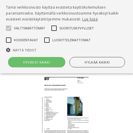
Pääsisältö
Tämä verkkosivusto käyttää evästeitä käyttökokemuksen
0
parantamiseksi. Käyttämällä verkkosivustoamme hyväksyt kaikki
tuo
evästeet evästekäytäntöjemme mukaisesti.
Lue lisää
VÄLTTÄMÄTTÖMÄT
SUORITUSKYVYLLISET
Hae
KOHDENTAVAT
LUOKITTELEMATTOMAT
Etusivu
NÄYTÄ TIEDOT
RT 85-11020 Metalliset sadevesijärjestelmät
HYVÄKSY KAIKKI
HYLKÄÄ KAIKKI
Välttämättömät
Suorituskyvylliset
Kohdentavat
Luokittelemattomat
Välttämättömät evästeet mahdollistavat verkkosivuston
perustoiminnot, kuten käyttäjän kirjautumisen ja tilinhallinnan. Sivustoa
ei voida käyttää oikein ilman Välttämättömiä evästeitä.
Nimi
Provider / Verkkotunnus
Päättymisaika
Kuv
CookieScriptConsent
1 kuukausi
Cook
CookieScript