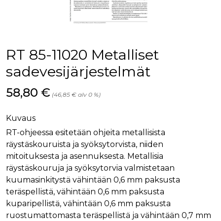
palv
www.rakennustietokauppa.fi
eväs
vier
suo
mui
vält
Cook
RT 85-11020 Metalliset
evä
toim
sadevesijärjestelmät
KVSESSION
www.rakennustietokauppa.fi
Istunto
Hinta nyt
58,80 €
AnalyticsSyncHistory
1 kuukausi
Käyt
LinkedIn Corporation
(46,85 € alv 0 %)
tall
.linkedin.com
ajan
synk
lms_
Kuvaus
evä
tapa
RT-ohjeessa esitetään ohjeita metallisista
maid
räystäskouruista ja syöksytorvista, niiden
li_gc
6 kuukautta
Käy
LinkedIn Corporation
mitoituksesta ja asennuksesta. Metallisia
asia
.linkedin.com
suo
räystäskouruja ja syöksytorvia valmistetaan
eväs
kuumasinkitystä vähintään 0,6 mm paksusta
ei-v
tark
teräspellistä, vähintään 0,6 mm paksusta
tall
kuparipellistä, vähintään 0,6 mm paksusta
ruostumattomasta teräspellistä ja vähintään 0,7 mm