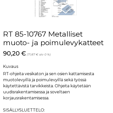
palv
www.rakennustietokauppa.fi
eväs
vier
suo
mui
vält
Cook
evä
toim
RT 85-10767 Metalliset
KVSESSION
www.rakennustietokauppa.fi
Istunto
muoto- ja poimulevykatteet
AnalyticsSyncHistory
1 kuukausi
Käyt
LinkedIn Corporation
tall
.linkedin.com
Hinta nyt
90,20 €
ajan
(71,87 € alv 0 %)
synk
lms_
evä
Kuvaus
tapa
maid
RT-ohjeita vesikaton ja sen osien kattamisesta
li_gc
6 kuukautta
Käy
LinkedIn Corporation
muotolevyillä ja poimulevyillä sekä työssä
asia
.linkedin.com
suo
käytettävistä tarvikkeista. Ohjeita käytetään
eväs
uudisrakentamisessa ja soveltaen
ei-v
tark
korjausrakentamisessa.
tall
SISÄLLYSLUETTELO: