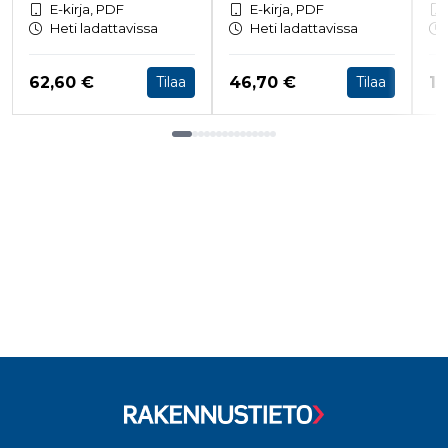
E-kirja, PDF
E-kirja, PDF
Heti ladattavissa
Heti ladattavissa
Hinta nyt
Hinta nyt
Hi
62,60 €
46,70 €
15
Tilaa
Tilaa
Tuoteluettelon loppu