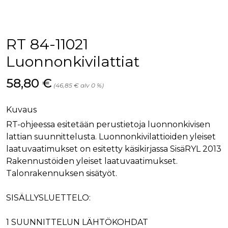
palv
www.rakennustietokauppa.fi
eväs
vier
suo
mui
RT 84-11021
vält
Cook
evä
Luonnonkivilattiat
toim
KVSESSION
www.rakennustietokauppa.fi
Istunto
Hinta nyt
58,80 €
(46,85 € alv 0 %)
AnalyticsSyncHistory
1 kuukausi
Käyt
LinkedIn Corporation
tall
.linkedin.com
ajan
Kuvaus
synk
lms_
RT-ohjeessa esitetään perustietoja luonnonkivisen
evä
tapa
lattian suunnittelusta. Luonnonkivilattioiden yleiset
maid
laatuvaatimukset on esitetty käsikirjassa SisäRYL 2013
li_gc
6 kuukautta
Käy
LinkedIn Corporation
Rakennustöiden yleiset laatuvaatimukset.
asia
.linkedin.com
suo
Talonrakennuksen sisätyöt.
eväs
ei-v
tark
SISÄLLYSLUETTELO:
tall
1 SUUNNITTELUN LÄHTÖKOHDAT