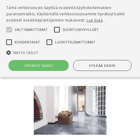
Pääsisältö
Tämä verkkosivusto käyttää evästeitä käyttökokemuksen
0
parantamiseksi. Käyttämällä verkkosivustoamme hyväksyt kaikki
tuo
evästeet evästekäytäntöjemme mukaisesti.
Lue lisää
VÄLTTÄMÄTTÖMÄT
SUORITUSKYVYLLISET
Hae
KOHDENTAVAT
LUOKITTELEMATTOMAT
Etusivu
RT 84-11021 Luonnonkivilattiat
NÄYTÄ TIEDOT
HYVÄKSY KAIKKI
HYLKÄÄ KAIKKI
Välttämättömät
Suorituskyvylliset
Kohdentavat
Luokittelemattomat
Välttämättömät evästeet mahdollistavat verkkosivuston
perustoiminnot, kuten käyttäjän kirjautumisen ja tilinhallinnan. Sivustoa
ei voida käyttää oikein ilman Välttämättömiä evästeitä.
Nimi
Provider / Verkkotunnus
Päättymisaika
Kuv
CookieScriptConsent
1 kuukausi
Cook
CookieScript