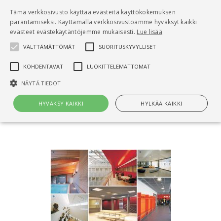
Pääsisältö
Tämä verkkosivusto käyttää evästeitä käyttökokemuksen
0
parantamiseksi. Käyttämällä verkkosivustoamme hyväksyt kaikki
tuo
evästeet evästekäytäntöjemme mukaisesti.
Lue lisää
VÄLTTÄMÄTTÖMÄT
SUORITUSKYVYLLISET
Hae
KOHDENTAVAT
LUOKITTELEMATTOMAT
Etusivu
NÄYTÄ TIEDOT
RT 84-10916 Alakatot ja sisäkattoverhoukset
HYVÄKSY KAIKKI
HYLKÄÄ KAIKKI
Välttämättömät
Suorituskyvylliset
Kohdentavat
Luokittelemattomat
Välttämättömät evästeet mahdollistavat verkkosivuston
perustoiminnot, kuten käyttäjän kirjautumisen ja tilinhallinnan. Sivustoa
ei voida käyttää oikein ilman Välttämättömiä evästeitä.
Nimi
Provider / Verkkotunnus
Päättymisaika
Kuv
CookieScriptConsent
1 kuukausi
Cook
CookieScript