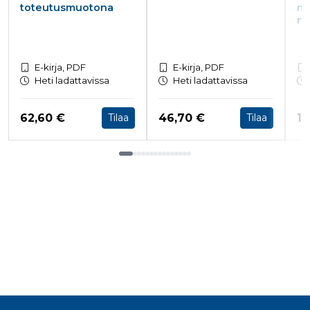
toteutusmuotona
mu
n 
E-kirja, PDF
E-kirja, PDF
Heti ladattavissa
Heti ladattavissa
Hinta nyt
Hinta nyt
Hi
62,60 €
46,70 €
15
Tilaa
Tilaa
Tuoteluettelon loppu