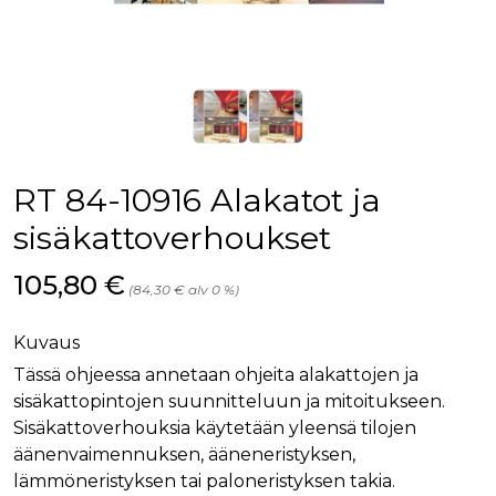
palv
www.rakennustietokauppa.fi
eväs
vier
suo
mui
vält
Cook
evä
toim
KVSESSION
www.rakennustietokauppa.fi
Istunto
RT 84-10916 Alakatot ja
AnalyticsSyncHistory
1 kuukausi
Käyt
LinkedIn Corporation
tall
.linkedin.com
sisäkattoverhoukset
ajan
synk
lms_
Hinta nyt
105,80 €
evä
(84,30 € alv 0 %)
tapa
maid
Kuvaus
li_gc
6 kuukautta
Käy
LinkedIn Corporation
asia
.linkedin.com
suo
Tässä ohjeessa annetaan ohjeita alakattojen ja
eväs
sisäkattopintojen suunnitteluun ja mitoitukseen.
ei-v
tark
Sisäkattoverhouksia käytetään yleensä tilojen
tall
äänenvaimennuksen, ääneneristyksen,
lämmöneristyksen tai paloneristyksen takia.