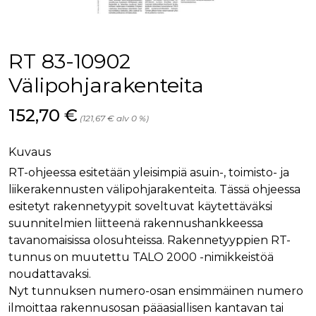
palv
www.rakennustietokauppa.fi
eväs
vier
suo
mui
RT 83-10902
vält
Cook
evä
Välipohjarakenteita
toim
KVSESSION
www.rakennustietokauppa.fi
Istunto
Hinta nyt
152,70 €
(121,67 € alv 0 %)
AnalyticsSyncHistory
1 kuukausi
Käyt
LinkedIn Corporation
tall
.linkedin.com
ajan
Kuvaus
synk
lms_
RT-ohjeessa esitetään yleisimpiä asuin-, toimisto- ja
evä
tapa
liikerakennusten välipohjarakenteita. Tässä ohjeessa
maid
esitetyt rakennetyypit soveltuvat käytettäväksi
li_gc
6 kuukautta
Käy
LinkedIn Corporation
suunnitelmien liitteenä rakennushankkeessa
asia
.linkedin.com
suo
tavanomaisissa olosuhteissa. Rakennetyyppien RT-
eväs
tunnus on muutettu TALO 2000 -nimikkeistöä
ei-v
tark
noudattavaksi.
tall
Nyt tunnuksen numero-osan ensimmäinen numero
ilmoittaa rakennusosan pääasiallisen kantavan tai