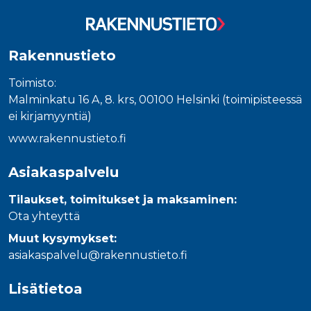
_gcl_au
3 kuukautta
Tämän eväs
Google LLC
on asettanu
.rakennustietokauppa.fi
Doubleclick,
antaa tietoja
miten
Rakennustieto
loppukäyttä
käyttää
verkkosivus
Toimisto:
sekä kaikist
mainoksista
Malminkatu 16 A, 8. krs, 00100 Helsinki (toimipisteessä
jotka
loppukäyttä
ei kirjamyyntiä)
saattanut n
ennen viera
www.rakennustieto.fi
mainitussa
verkkosivus
Asiakaspalvelu
_fbp
3 kuukautta
Facebook kä
Meta Platform Inc.
toimittama
.rakennustietokauppa.fi
useita
Tilaukset, toimitukset ja maksaminen:
mainostuott
kuten
Ota yhteyttä
reaaliaikaisi
tarjouksia
Muut kysymykset:
kolmansien
osapuolien
asiakaspalvelu@rakennustieto.fi
mainostajilt
Lisätietoa