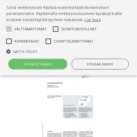
Pääsisältö
Tämä verkkosivusto käyttää evästeitä käyttökokemuksen
0
parantamiseksi. Käyttämällä verkkosivustoamme hyväksyt kaikki
tuo
evästeet evästekäytäntöjemme mukaisesti.
Lue lisää
VÄLTTÄMÄTTÖMÄT
SUORITUSKYVYLLISET
Hae
KOHDENTAVAT
LUOKITTELEMATTOMAT
Etusivu
RT 83-10902 Välipohjarakenteita
NÄYTÄ TIEDOT
HYVÄKSY KAIKKI
HYLKÄÄ KAIKKI
Välttämättömät
Suorituskyvylliset
Kohdentavat
Luokittelemattomat
Välttämättömät evästeet mahdollistavat verkkosivuston
perustoiminnot, kuten käyttäjän kirjautumisen ja tilinhallinnan. Sivustoa
ei voida käyttää oikein ilman Välttämättömiä evästeitä.
Nimi
Provider / Verkkotunnus
Päättymisaika
Kuv
CookieScriptConsent
1 kuukausi
Cook
CookieScript