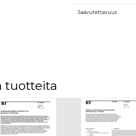
äyttäjä on saattanut nähdä ennen vierailua mainitussa verkkosivustossa.
ok käyttää toimittamaan useita mainostuotteita, kuten reaaliaikaisia tarjouksia kol
Saavutettavuus
 tuotteita