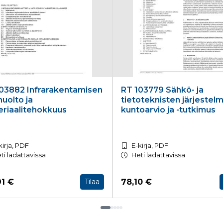
03882 Infrarakentamisen
RT 103779 Sähkö- ja
huolto ja
tietoteknisten järjestel
riaalitehokkuus
kuntoarvio ja -tutkimus
kirja, PDF
E-kirja, PDF
ti ladattavissa
Heti ladattavissa
a nyt
Hinta nyt
91 €
78,10 €
Tilaa