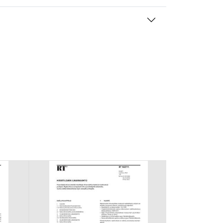
mansien osapuolien mainostajilta