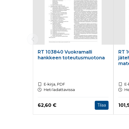
RT 103840 Vuokramalli
RT 1
hankkeen toteutusmuotona
jäte
mate
E-kirja, PDF
E-
Heti ladattavissa
He
Hinta nyt
Hint
62,60 €
101,
Tilaa
Tuoteluettelon loppu