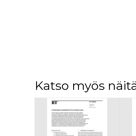
loppuk
.rakennustietokauppa.fi
_fbp
3 kuukautta
Facebo
Meta Platform Inc.
.rakennustietokauppa.fi
Katso myös näitä
Tuoteluettelon alku